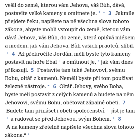
vešli do země, kterou vám Jehova, váš Bůh, dává,
+
3
*
postavíte velké kameny a omítnete je.
Jakmile
přejdete řeku, napíšete na ně všechna slova tohoto
zákona, abyste mohli vstoupit do země, kterou vám
dává Jehova, váš Bůh, do země, která oplývá mlékem
a medem, jak vám Jehova, Bůh vašich praotců, slíbil.
+
4
Až překročíte Jordán, měli byste tyto kameny
+
*
postavit na hoře Ebal
a omítnout je,
jak vám dnes
5
přikazuji.
Postavíte tam také Jehovovi, svému
Bohu, oltář z kamenů. Neměli byste při tom používat
+
6
železné nástroje.
Oltář Jehovy, svého Boha,
byste měli postavit z celých kamenů a budete na něm
7
Jehovovi, svému Bohu, obětovat zápalné oběti.
+
Budete tam přinášet i oběti společenství,
jíst je tam
+
+
8
a radovat se před Jehovou, svým Bohem.
A na kameny zřetelně napíšete všechna slova tohoto
+
zákona.“