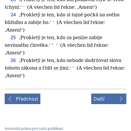
+
tchyní.‘
(A všechen lid řekne: ‚Amen!‘)
24
‚Prokletý je ten, kdo si tajně počká na svého
+
bližního a zabije ho.‘
(A všechen lid řekne:
‚Amen!‘)
25
‚Prokletý je ten, kdo za peníze zabije
+
*
nevinného člověka.‘
(A všechen lid řekne:
‚Amen!‘)
26
‚Prokletý je ten, kdo nebude dodržovat slova
+
tohoto zákona a řídit se jimi.‘
(A všechen lid řekne:
‚Amen!‘)
Předchozí
Další
Autorská práva pro tuto publikaci