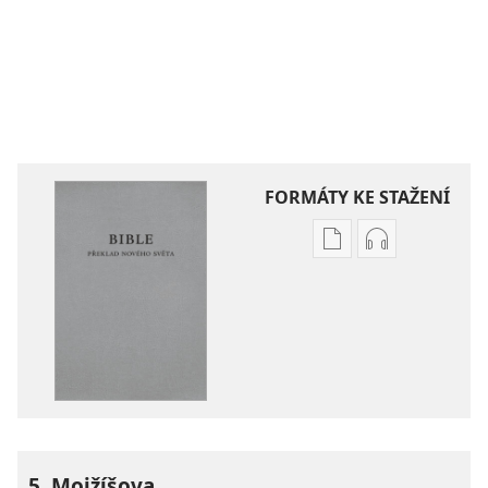
FORMÁTY KE STAŽENÍ
Formáty
Formáty
poblikací
audionahráv
ke
ke
stažení
stažení
Bible –
Bible –
Překlad
Překlad
nového
nového
světa
světa
(2019)
(2019)
5. Mojžíšova