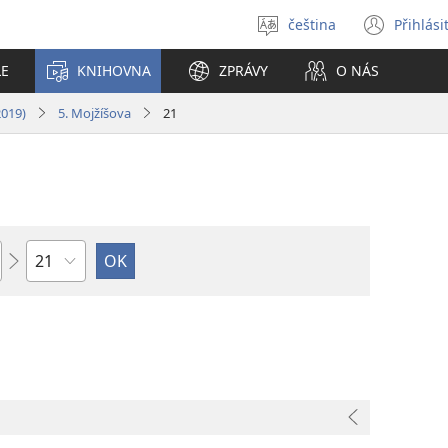
čeština
Přihlási
Vybrat
(ote
jazyk
nové
LE
KNIHOVNA
ZPRÁVY
O NÁS
okno
2019)
5. Mojžíšova
21
Kapitola