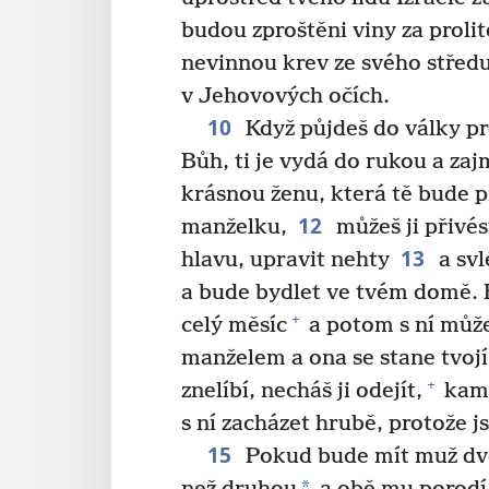
budou zproštěni viny za prolit
nevinnou krev ze svého středu
v Jehovových očích.
10
Když půjdeš do války pr
Bůh, ti je vydá do rukou a zaj
krásnou ženu, která tě bude při
12
manželku,
můžeš ji přivés
13
hlavu, upravit nehty
a svl
a bude bydlet ve tvém domě. 
+
celý měsíc
a potom s ní může
manželem a ona se stane tvoj
+
znelíbí, necháš ji odejít,
kam 
s ní zacházet hrubě, protože jsi
15
Pokud bude mít muž dvě
*