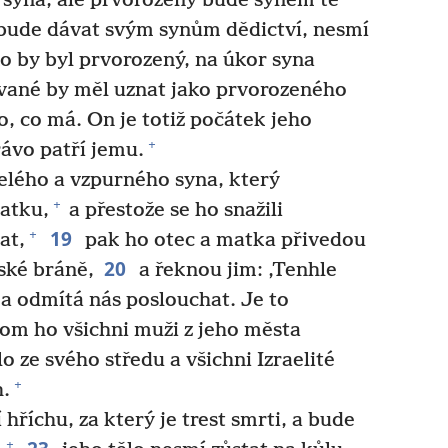
syna, ale prvorozený bude synem té
bude dávat svým synům dědictví, nesmí
o by byl prvorozený, na úkor syna
ané by měl uznat jako prvorozeného
o, co má. On je totiž počátek jeho
+
rávo patří jemu.
lého a vzpurného syna, který
+
atku,
a přestože se ho snažili
19
+
at,
pak ho otec a matka přivedou
20
ské bráně,
a řeknou jim: ‚Tenhle
 a odmítá nás poslouchat. Je to
om ho všichni muži z jeho města
o ze svého středu a všichni Izraelité
+
h.
říchu, za který je trest smrti, a bude
+