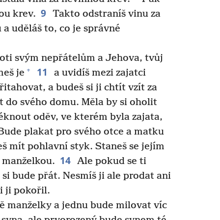
9
ou krev.
Takto odstraníš vinu za
 a uděláš to, co je správné
oti svým nepřátelům a Jehova, tvůj
11
+
meš je
a uvidíš mezi zajatci
tahovat, a budeš si ji chtít vzít za
t do svého domu. Měla by si oholit
éknout oděv, ve kterém byla zajata,
Bude plakat pro svého otce a matku
š mít pohlavní styk. Staneš se jejím
14
í manželkou.
Ale pokud se ti
si bude přát. Nesmíš ji ale prodat ani
 ji pokořil.
 manželky a jednu bude milovat víc