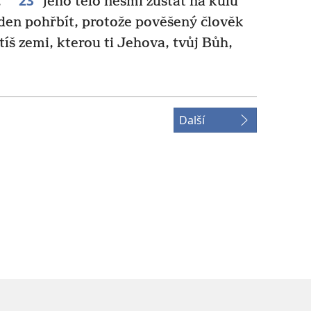
23
,
jeho tělo nesmí zůstat na kůlu
 den pohřbít, protože pověšený člověk
íš zemi, kterou ti Jehova, tvůj Bůh,
Další