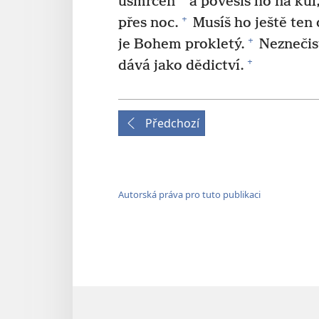
usmrcen
a pověsíš ho na kůl
+
přes noc.
Musíš ho ještě ten
+
je Bohem prokletý.
Neznečist
+
dává jako dědictví.
Předchozí
Autorská práva pro tuto publikaci