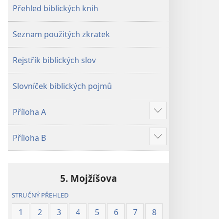
Přehled biblických knih
Seznam použitých zkratek
Rejstřík biblických slov
Slovníček biblických pojmů
Příloha A
Ukázat
více
Příloha B
Ukázat
více
5. Mojžíšova
STRUČNÝ PŘEHLED
1
2
3
4
5
6
7
8