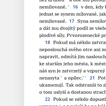
než druhou
a obě mu porodí 
16
+
nemilované,
v den, kdy 
jednat se synem milované, jak
17
nemilované.
Syna nemilov
a dát mu dvojitý podíl ze všeh
plodivé síly. Prvorozenecké p
18
Pokud má někdo zatvrze
neposlouchá svého otce ani m
napravit, odmítá jim naslouch
ke starším jeho města, k měst
náš syn je zatvrzelý a vzpurný
21
+
+
nenasyta
a opilec.‘
Pot
ukamenují. Tak odstraníš to zl
o tom uslyší a dostanou strac
22
Pokud se někdo dopustí h
+