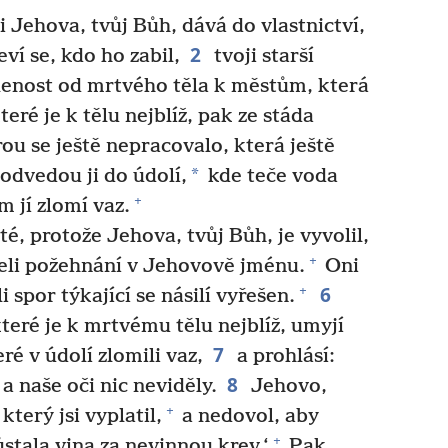
i Jehova, tvůj Bůh, dává do vlastnictví,
2
ví se, kdo ho zabil,
tvoji starší
enost od mrtvého těla k městům, která
eré je k tělu nejblíž, pak ze stáda
u se ještě nepracovalo, která ještě
*
odvedou ji do údolí,
kde teče voda
+
m jí zlomí vaz.
té, protože Jehova, tvůj Bůh, je vyvolil,
+
eli požehnání v Jehovově jménu.
Oni
6
+
 spor týkající se násilí vyřešen.
které je k mrtvému tělu nejblíž, umyjí
7
é v údolí zlomili vaz,
a prohlásí:
8
a naše oči nic neviděly.
Jehovo,
+
který jsi vyplatil,
a nedovol, aby
+
ůstala vina za nevinnou krev.‘
Pak