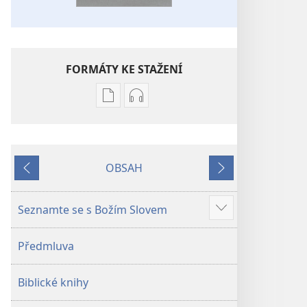
FORMÁTY KE STAŽENÍ
Formáty
Formáty
poblikací
audionahrávek
ke
ke
stažení
stažení
OBSAH
Bible –
Bible –
Předchozí
Další
Překlad
Překlad
nového
nového
Seznamte se s Božím Slovem
Ukázat
světa
světa
více
(2019)
(2019)
Předmluva
Biblické knihy