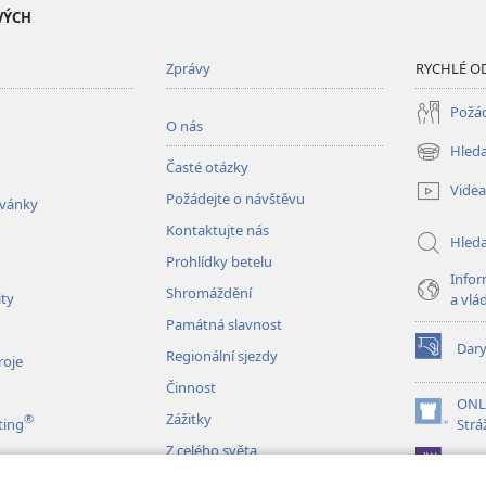
VÝCH
Zprávy
RYCHLÉ O
Požád
O nás
Hleda
(otevřeno
Časté otázky
nové
Videa
Požádejte o návštěvu
okno)
zvánky
Kontaktujte nás
Hled
Prohlídky betelu
Infor
Shromáždění
ity
a vlá
Památná slavnost
Dar
Regionální sjezdy
(otevřeno
roje
nové
Činnost
okno)
ONL
Zážitky
®
(otevřeno
ting
Strá
nové
Z celého světa
JW L
okno)