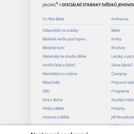
®
JW.ORG
/ OFICIÁLNÍ STRÁNKY SVĚDKŮ JEHOVO
Co říká Bible
Knihovna
Odpovědi na otázky
Bible
Biblické verše pod lupou
Knihy
Biblický kurz
Brožury
Materiály ke studiu Bible
Letáky a po
Vnitřní klid a štěstí
Série článků
Manželství a rodina
Časopisy
Mladí lidé
Pracovní seš
Děti
Programy
Víra v Boha
Studijní nást
Věda a Bible
Pokyny
Historie a Bible
JW Broadcas
Videa