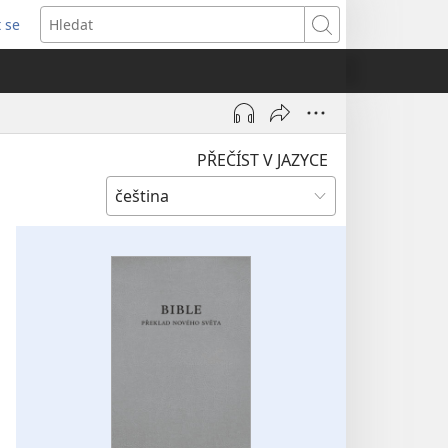
t se
vřeno
Hledat
)
PŘEČÍST V JAZYCE