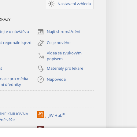
Nastavení vzhledu
DKAZY
ejte o návštěvu
Najít shromáždění
(otevřeno
nové
t regionální sjezd
Co je nového
okno)
Videa se zvukovým
popisem
at
Materiály pro lékaře
mace pro média
Nápověda
dní úředníky
y
INE KNIHOVNA
®
JW Hub
(otevřeno
žné věže
nové
®
okno)
ibrary
Watchtower Library