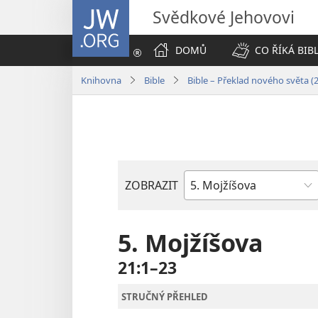
JW.ORG
Svědkové Jehovovi
DOMŮ
CO ŘÍKÁ BIB
Knihovna
Bible
Bible – Překlad nového světa (
ZOBRAZIT
Biblická
kniha
5. Mojžíšova
21:1–23
STRUČNÝ PŘEHLED