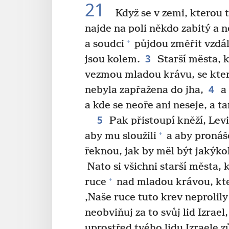
21
Když se v zemi, kterou t
najde na poli někdo zabitý a ne
+
a soudci
půjdou změřit vzdál
3
jsou kolem.
Starší města, kt
vezmou mladou krávu, se ktero
4
nebyla zapřažena do jha,
a 
a kde se neoře ani neseje, a ta
5
Pak přistoupí kněží, Levi
+
aby mu sloužili
a aby pronáš
řeknou, jak by měl být jakýkoli
Nato si všichni starší města, 
+
ruce
nad mladou krávou, kter
‚Naše ruce tuto krev neprolily 
neobviňuj za to svůj lid Izrael, 
uprostřed tvého lidu Izraele z