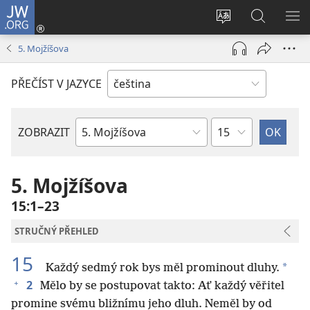
JW.ORG
Přihlásit
se
Změnit
Hledat
ZO
(otevřeno
jazyk
na
NA
5. Mojžíšova
nové
stránek
JW.ORG
okno)
PŘEČÍST V JAZYCE
Kapitola
ZOBRAZIT
Biblická
kniha
5. Mojžíšova
15:1–23
STRUČNÝ PŘEHLED
15
*
Každý sedmý rok bys měl prominout dluhy.
+
2
Mělo by se postupovat takto: Ať každý věřitel
promine svému bližnímu jeho dluh. Neměl by od