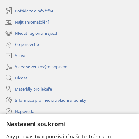
Požádejte o návštěvu
Najít shromáždění
(otevřeno
nové
Hledat regionální sjezd
(otevřeno
okno)
nové
Co je nového
okno)
Videa
Videa se zvukovým popisem
Hledat
Materiály pro lékaře
Informace pro média a vládní úředníky
Nápověda
Nastavení soukromí
Dary
(otevřeno
nové
Aby pro vás bylo používání našich stránek co