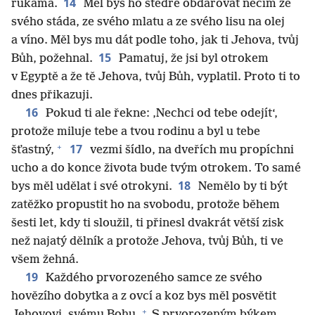
14
rukama.
Měl bys ho štědře obdarovat něčím ze
svého stáda, ze svého mlatu a ze svého lisu na olej
a víno. Měl bys mu dát podle toho, jak ti Jehova, tvůj
15
Bůh, požehnal.
Pamatuj, že jsi byl otrokem
v Egyptě a že tě Jehova, tvůj Bůh, vyplatil. Proto ti to
dnes přikazuji.
16
Pokud ti ale řekne: ‚Nechci od tebe odejít‘,
protože miluje tebe a tvou rodinu a byl u tebe
+
17
šťastný,
vezmi šídlo, na dveřích mu propíchni
ucho a do konce života bude tvým otrokem. To samé
18
bys měl udělat i své otrokyni.
Nemělo by ti být
zatěžko propustit ho na svobodu, protože během
šesti let, kdy ti sloužil, ti přinesl dvakrát větší zisk
než najatý dělník a protože Jehova, tvůj Bůh, ti ve
všem žehná.
19
Každého prvorozeného samce ze svého
hovězího dobytka a z ovcí a koz bys měl posvětit
+
Jehovovi, svému Bohu.
S prvorozeným býkem