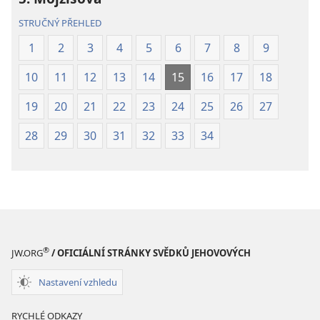
STRUČNÝ PŘEHLED
1
2
3
4
5
6
7
8
9
10
11
12
13
14
15
16
17
18
19
20
21
22
23
24
25
26
27
28
29
30
31
32
33
34
®
JW.ORG
/ OFICIÁLNÍ STRÁNKY SVĚDKŮ JEHOVOVÝCH
Nastavení vzhledu
RYCHLÉ ODKAZY