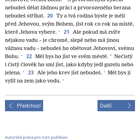
nebudeš dělat žádnou práci a prvorozeného berana
20
nebudeš stříhat.
Ty a tvá rodina byste je měli
před Jehovou, svým Bohem, jíst rok co rok na místě,
+
21
které Jehova vybere.
Ale pokud má zvíře
nějakou vadu – je chromé, slepé nebo má jinou
vážnou vadu – nebudeš ho obětovat Jehovovi, svému
+
22
*
Bohu.
Měl bys ho jíst ve svém městě.
Nečistý
i čistý člověk ho smí jíst, jako kdyby jedl gazelu nebo
+
+
23
jelena.
Ale jeho krev jíst nebudeš.
Měl bys ji
+
vylít na zem jako vodu.
Předchozí
Další
Autorská práva pro tuto publikaci