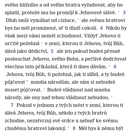
svého bližního a od svého bratra vyžadovat, aby ho
+
3
splatil, protože mu ho promíjí k Jehovově slávě.
+
Dluh smíš vymáhat od cizince,
ale svému bratrovi
4
bys ho měl prominout, ať ti dluží cokoli.
Nikdo by
však mezi vámi neměl zchudnout. Vždyť Jehova ti
+
určitě požehná
v zemi, kterou ti Jehova, tvůj Bůh,
5
dává jako dědictví,
ale jen pokud budeš přesně
poslouchat Jehovu, svého Boha, a pečlivě dodržovat
+
6
všechna tato přikázání, která ti dnes dávám.
Jehova, tvůj Bůh, ti požehná, jak ti slíbil, a ty budeš
*
půjčovat
mnoha národům, ale sám si nebudeš
+
muset půjčovat.
Budeš vládnout nad mnoha
+
národy, ale ony nad tebou vládnout nebudou.
7
Pokud v jednom z tvých měst v zemi, kterou ti
dává Jehova, tvůj Bůh, někdo z tvých bratrů
zchudne, nezatvrzuj své srdce a nebuď ke svému
+
8
chudému bratrovi lakomý.
Měl bys k němu být