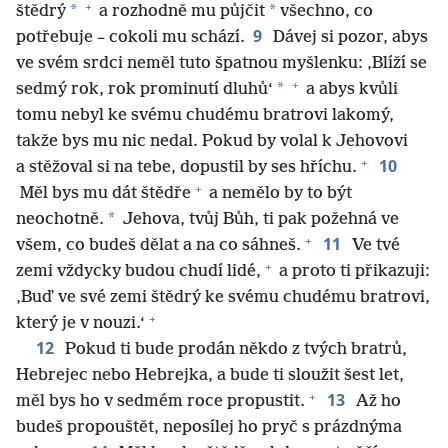
+
*
*
štědrý
a rozhodně mu půjčit
všechno, co
9
potřebuje – cokoli mu schází.
Dávej si pozor, abys
ve svém srdci neměl tuto špatnou myšlenku: ‚Blíží se
+
*
sedmý rok, rok prominutí dluhů‘
a abys kvůli
tomu nebyl ke svému chudému bratrovi lakomý,
takže bys mu nic nedal. Pokud by volal k Jehovovi
+
10
a stěžoval si na tebe, dopustil by ses hříchu.
+
Měl bys mu dát štědře
a nemělo by to být
*
neochotně.
Jehova, tvůj Bůh, ti pak požehná ve
+
11
všem, co budeš dělat a na co sáhneš.
Ve tvé
+
zemi vždycky budou chudí lidé,
a proto ti přikazuji:
‚Buď ve své zemi štědrý ke svému chudému bratrovi,
+
který je v nouzi.‘
12
Pokud ti bude prodán někdo z tvých bratrů,
Hebrejec nebo Hebrejka, a bude ti sloužit šest let,
+
13
měl bys ho v sedmém roce propustit.
Až ho
budeš propouštět, neposílej ho pryč s prázdnýma