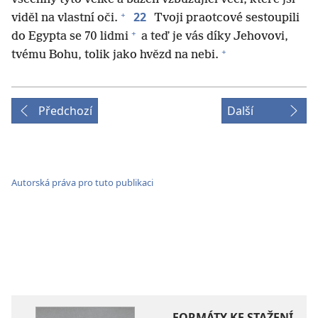
+
22
viděl na vlastní oči.
Tvoji praotcové sestoupili
+
do Egypta se 70 lidmi
a teď je vás díky Jehovovi,
+
tvému Bohu, tolik jako hvězd na nebi.
Předchozí
Další
Autorská práva pro tuto publikaci
FORMÁTY KE STAŽENÍ