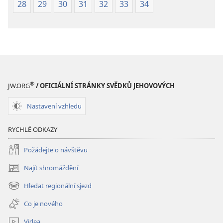
28
29
30
31
32
33
34
®
JW.ORG
/ OFICIÁLNÍ STRÁNKY SVĚDKŮ JEHOVOVÝCH
Nastavení vzhledu
RYCHLÉ ODKAZY
Požádejte o návštěvu
Najít shromáždění
(otevřeno
nové
Hledat regionální sjezd
(otevřeno
okno)
nové
Co je nového
okno)
Videa