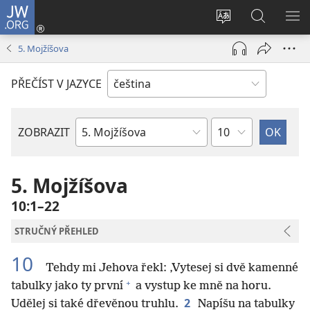
JW.ORG
Přihlásit
se
Změnit
Hledat
ZO
(otevřeno
jazyk
na
NA
5. Mojžíšova
nové
stránek
JW.ORG
okno)
PŘEČÍST V JAZYCE
Kapitola
ZOBRAZIT
Biblická
kniha
5. Mojžíšova
10:1–22
STRUČNÝ PŘEHLED
10
Tehdy mi Jehova řekl: ‚Vytesej si dvě kamenné
+
tabulky jako ty první
a vystup ke mně na horu.
2
Udělej si také dřevěnou truhlu.
Napíšu na tabulky