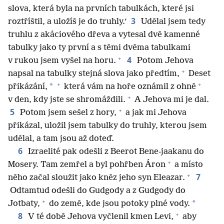
slova, která byla na prvních tabulkách, které jsi
3
roztříštil, a uložíš je do truhly.‘
Udělal jsem tedy
truhlu z akáciového dřeva a vytesal dvě kamenné
tabulky jako ty první a s těmi dvěma tabulkami
+
4
v rukou jsem vyšel na horu.
Potom Jehova
+
napsal na tabulky stejná slova jako předtím,
Deset
+
+
*
přikázání,
která vám na hoře oznámil z ohně
+
v den, kdy jste se shromáždili.
A Jehova mi je dal.
+
5
Potom jsem sešel z hory,
a jak mi Jehova
přikázal, uložil jsem tabulky do truhly, kterou jsem
udělal, a tam jsou až doteď.
6
Izraelité pak odešli z Beerot Bene-jaakanu do
+
Mosery. Tam zemřel a byl pohřben Áron
a místo
+
7
něho začal sloužit jako kněz jeho syn Eleazar.
Odtamtud odešli do Gudgody a z Gudgody do
+
*
Jotbaty,
do země, kde jsou potoky plné vody.
+
8
V té době Jehova vyčlenil kmen Levi,
aby