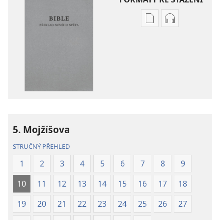
Formáty
Formáty
poblikací
audionahráv
ke
ke
stažení
stažení
Bible –
Bible –
Překlad
Překlad
nového
nového
světa
světa
(2019)
(2019)
5. Mojžíšova
STRUČNÝ PŘEHLED
1
2
3
4
5
6
7
8
9
10
11
12
13
14
15
16
17
18
19
20
21
22
23
24
25
26
27