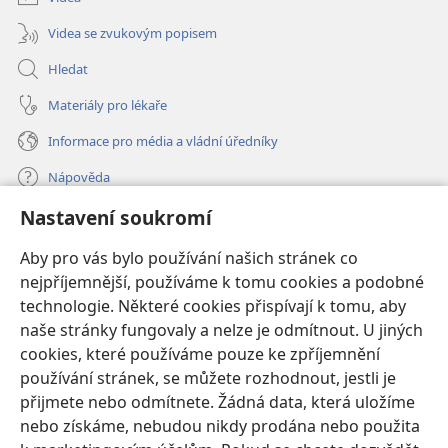
Videa se zvukovým popisem
Hledat
Materiály pro lékaře
Informace pro média a vládní úředníky
Nápověda
Nastavení soukromí
Dary
(otevřeno
nové
Aby pro vás bylo používání našich stránek co
okno)
nejpříjemnější, používáme k tomu cookies a podobné
ONLINE KNIHOVNA Strážné věže
(otevřeno
technologie. Některé cookies přispívají k tomu, aby
nové
®
JW Hub
naše stránky fungovaly a nelze je odmítnout. U jiných
okno)
(otevřeno
cookies, které používáme pouze ke zpříjemnění
nové
®
JW Library
okno)
používání stránek, se můžete rozhodnout, jestli je
přijmete nebo odmítnete. Žádná data, která uložíme
Watchtower Library
nebo získáme, nebudou nikdy prodána nebo použita