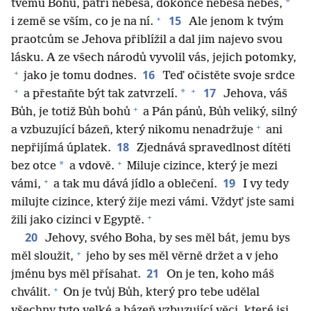
*
tvému Bohu, patří nebesa, dokonce nebesa nebes,
+
15
i země se vším, co je na ní.
Ale jenom k tvým
praotcům se Jehova přiblížil a dal jim najevo svou
lásku. A ze všech národů vyvolil vás, jejich potomky,
+
16
jako je tomu dodnes.
Teď očistěte svoje srdce
+
+
17
*
a přestaňte být tak zatvrzelí.
Jehova, váš
+
Bůh, je totiž Bůh bohů
a Pán pánů, Bůh veliký, silný
+
a vzbuzující bázeň, který nikomu nenadržuje
ani
18
nepřijímá úplatek.
Zjednává spravedlnost dítěti
+
*
bez otce
a vdově.
Miluje cizince, který je mezi
+
19
vámi,
a tak mu dává jídlo a oblečení.
I vy tedy
milujte cizince, který žije mezi vámi. Vždyť jste sami
+
žili jako cizinci v Egyptě.
20
Jehovy, svého Boha, by ses měl bát, jemu bys
+
měl sloužit,
jeho by ses měl věrně držet a v jeho
21
jménu bys měl přísahat.
On je ten, koho máš
+
chválit.
On je tvůj Bůh, který pro tebe udělal
všechny tyto velké a bázeň vzbuzující věci, které jsi