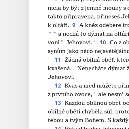
měla by být z jemné mouky s 
takto připravena, přineseš Jeh
9
k oltáři.
A kněz odebere tro
+
*
a nechá to dýmat na oltář
10
+
*
voní
Jehovovi.
Co z ob
synům jako něco nejsvětějšíh
11
Žádná obilná oběť, kter
+
kvašená.
Nenecháte dýmat ž
Jehovovi.
12
Kvas a med můžete přin
+
z prvního ovoce,
ale nesmí s
13
Každou obilnou oběť och
obilné oběti chyběla sůl, pro
tebou a tvým Bohem. S každý
14