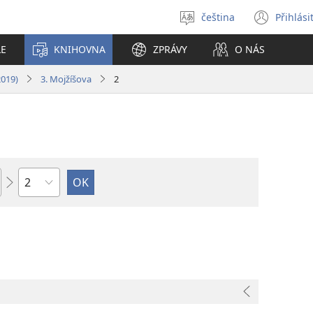
čeština
Přihlási
Vybrat
(ote
jazyk
nové
LE
KNIHOVNA
ZPRÁVY
O NÁS
okno
2019)
3. Mojžíšova
2
Kapitola