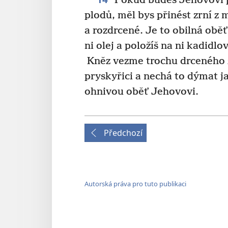
Pokud budeš Jehovovi př
plodů, měl bys přinést zrní z 
a rozdrcené. Je to obilná oběť
ni olej a položíš na ni kadidlo
Kněz vezme trochu drceného z
pryskyřici a nechá to dýmat j
ohnivou oběť Jehovovi.
Předchozí
Autorská práva pro tuto publikaci