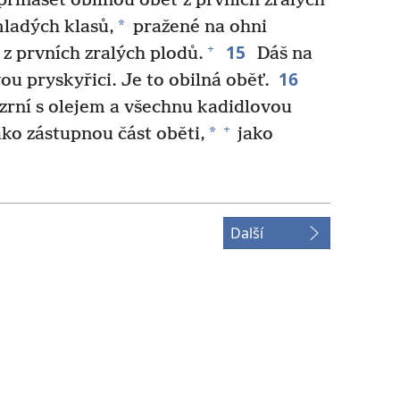
inášet obilnou oběť z prvních zralých
*
mladých klasů,
pražené na ohni
15
+
 z prvních zralých plodů.
Dáš na
16
vou pryskyřici. Je to obilná oběť.
rní s olejem a všechnu kadidlovou
+
*
ako zástupnou část oběti,
jako
Další