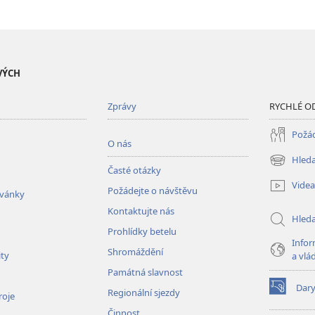
VÝCH
Zprávy
RYCHLÉ O
Požád
O nás
Hleda
(otevřeno
Časté otázky
nové
Videa
Požádejte o návštěvu
okno)
zvánky
Kontaktujte nás
Hled
Prohlídky betelu
Infor
Shromáždění
ity
a vlá
Památná slavnost
Dar
Regionální sjezdy
(otevřeno
roje
nové
Činnost