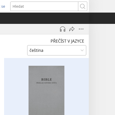
t se
vřeno
Hledat
)
PŘEČÍST V JAZYCE