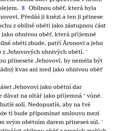
8
olejem.
Obilnou oběť, která byla
ovovi. Předáš ji knězi a ten ji přinese
chu z obilné oběti jako zástupnou část
i jako ohnivou oběť, která příjemně
ilné oběti zbude, patří Áronovi a jeho
+
o z Jehovových ohnivých obětí.
ou přinesete Jehovovi, by neměla být
ádný kvas ani med jako ohnivou oběť
ášet Jehovovi jako obětní dar
*
e dávat na oltář jako příjemná
vůně.
utíš solí. Nedopustíš, aby na tvé
tože ti bude připomínat smlouvu mezi
+
m svým obětním darem přineseš sůl.