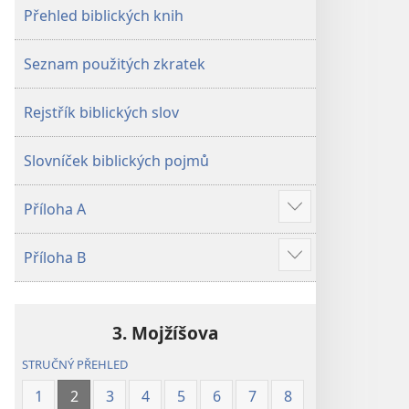
Přehled biblických knih
Seznam použitých zkratek
Rejstřík biblických slov
Slovníček biblických pojmů
Příloha A
Ukázat
více
Příloha B
Ukázat
více
3. Mojžíšova
STRUČNÝ PŘEHLED
1
2
3
4
5
6
7
8