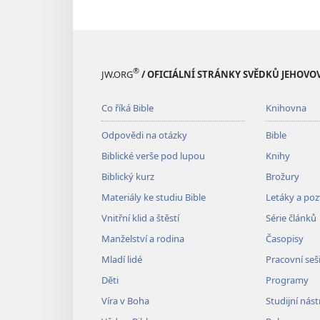
®
JW.ORG
/ OFICIÁLNÍ STRÁNKY SVĚDKŮ JEHOVO
Co říká Bible
Knihovna
Odpovědi na otázky
Bible
Biblické verše pod lupou
Knihy
Biblický kurz
Brožury
Materiály ke studiu Bible
Letáky a po
Vnitřní klid a štěstí
Série článků
Manželství a rodina
Časopisy
Mladí lidé
Pracovní seš
Děti
Programy
Víra v Boha
Studijní nást