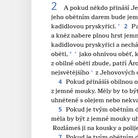
2
A pokud někdo přináší Jeh
jeho obětním darem bude jemná
2
+
kadidlovou pryskyřici.
Pa
a kněz nabere plnou hrst jem
kadidlovou pryskyřici a nechá
+
*
oběti,
jako ohnivou oběť, 
z obilné oběti zbude, patří Á
+
nejsvětějšího
z Jehovových o
4
Pokud přinášíš obilnou o
z jemné mouky. Měly by to bý
uhnětené s olejem nebo nekva
5
Pokud je tvým obětním da
měla by být z jemné mouky uh
Rozlámeš ji na kousky a polije
7
Pokud je tvým obětním d