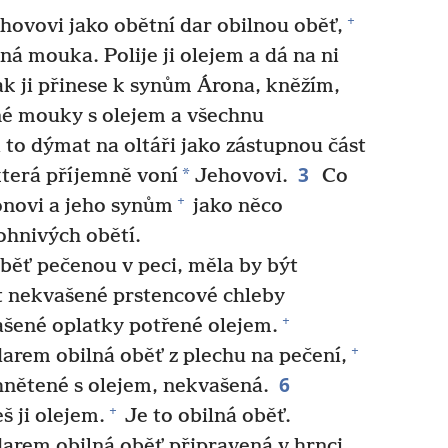
+
ovovi jako obětní dar obilnou oběť,
 mouka. Polije ji olejem a dá na ni
k ji přinese k synům Árona, kněžím,
né mouky s olejem a všechnu
 to dýmat na oltáři jako zástupnou část
3
*
která příjemně voní
Jehovovi.
Co
+
ronovi a jeho synům
jako něco
hnivých obětí.
běť pečenou v peci, měla by být
t nekvašené prstencové chleby
+
šené oplatky potřené olejem.
+
rem obilná oběť z plechu na pečení,
6
nětené s olejem, nekvašená.
+
š ji olejem.
Je to obilná oběť.
arem obilná oběť připravená v hrnci,