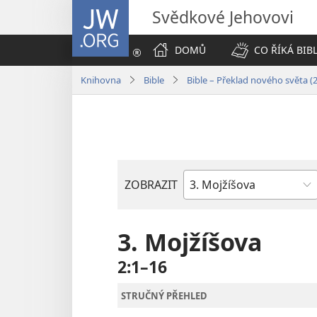
JW.ORG
Svědkové Jehovovi
DOMŮ
CO ŘÍKÁ BIB
Knihovna
Bible
Bible – Překlad nového světa (
ZOBRAZIT
Biblická
kniha
3. Mojžíšova
2:1–16
STRUČNÝ PŘEHLED