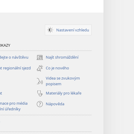
Nastavení vzhledu
DKAZY
ejte o návštěvu
Najít shromáždění
(otevřeno
nové
t regionální sjezd
Co je nového
okno)
Videa se zvukovým
popisem
at
Materiály pro lékaře
mace pro média
Nápověda
dní úředníky
y