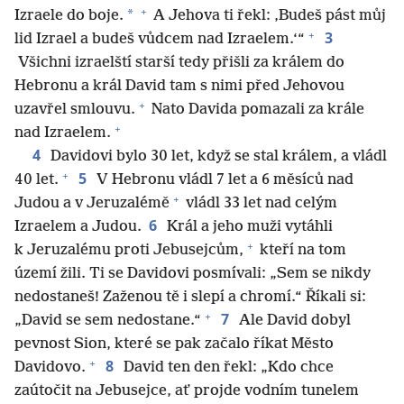
+
*
Izraele do boje.
A Jehova ti řekl: ‚Budeš pást můj
+
3
lid Izrael a budeš vůdcem nad Izraelem.‘“
Všichni izraelští starší tedy přišli za králem do
Hebronu a král David tam s nimi před Jehovou
+
uzavřel smlouvu.
Nato Davida pomazali za krále
+
nad Izraelem.
4
Davidovi bylo 30 let, když se stal králem, a vládl
+
5
40 let.
V Hebronu vládl 7 let a 6 měsíců nad
+
Judou a v Jeruzalémě
vládl 33 let nad celým
6
Izraelem a Judou.
Král a jeho muži vytáhli
+
k Jeruzalému proti Jebusejcům,
kteří na tom
území žili. Ti se Davidovi posmívali: „Sem se nikdy
nedostaneš! Zaženou tě i slepí a chromí.“ Říkali si:
+
7
„David se sem nedostane.“
Ale David dobyl
pevnost Sion, které se pak začalo říkat Město
+
8
Davidovo.
David ten den řekl: „Kdo chce
zaútočit na Jebusejce, ať projde vodním tunelem