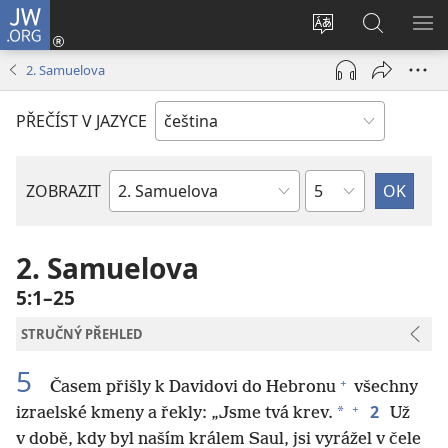
JW.ORG
Přihlásit
se
Změnit
Hledat
ZO
(otevřeno
jazyk
na
NA
2. Samuelova
nové
stránek
JW.ORG
okno)
PŘEČÍST V JAZYCE
Kapitola
ZOBRAZIT
Biblická
kniha
2. Samuelova
5:1–25
STRUČNÝ PŘEHLED
5
+
Časem přišly k Davidovi do Hebronu
všechny
+
2
*
izraelské kmeny a řekly: „Jsme tvá krev.
Už
v době, kdy byl naším králem Saul, jsi vyrážel v čele