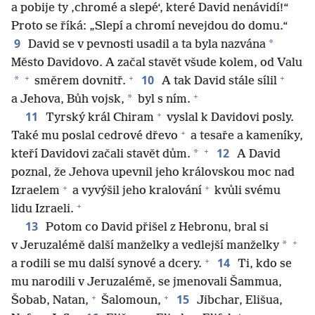
a pobije ty ‚chromé a slepé‘, které David nenávidí!“
Proto se říká: „Slepí a chromí nevejdou do domu.“
9
*
David se v pevnosti usadil a ta byla nazvána
Město Davidovo. A začal stavět všude kolem, od Valu
+
+
+
10
*
směrem dovnitř.
A tak David stále sílil
+
*
a Jehova, Bůh vojsk,
byl s ním.
+
11
Tyrský král Chiram
vyslal k Davidovi posly.
+
Také mu poslal cedrové dřevo
a tesaře a kameníky,
+
12
*
kteří Davidovi začali stavět dům.
A David
poznal, že Jehova upevnil jeho královskou moc nad
+
+
Izraelem
a vyvýšil jeho kralování
kvůli svému
+
lidu Izraeli.
13
Potom co David přišel z Hebronu, bral si
+
*
v Jeruzalémě další manželky a vedlejší manželky
+
14
a rodili se mu další synové a dcery.
Ti, kdo se
mu narodili v Jeruzalémě, se jmenovali Šammua,
+
+
15
Šobab, Natan,
Šalomoun,
Jibchar, Elišua,