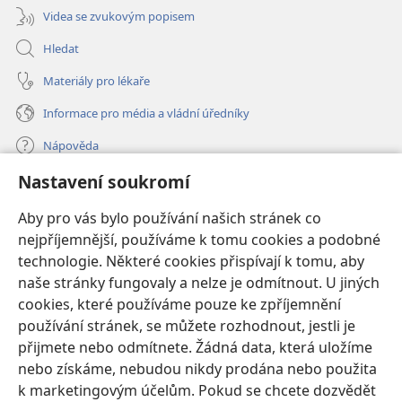
Videa se zvukovým popisem
Hledat
Materiály pro lékaře
Informace pro média a vládní úředníky
Nápověda
Nastavení soukromí
Dary
(otevřeno
nové
Aby pro vás bylo používání našich stránek co
okno)
nejpříjemnější, používáme k tomu cookies a podobné
ONLINE KNIHOVNA Strážné věže
(otevřeno
technologie. Některé cookies přispívají k tomu, aby
nové
®
JW Hub
naše stránky fungovaly a nelze je odmítnout. U jiných
okno)
(otevřeno
cookies, které používáme pouze ke zpříjemnění
nové
®
JW Library
okno)
používání stránek, se můžete rozhodnout, jestli je
přijmete nebo odmítnete. Žádná data, která uložíme
Watchtower Library
nebo získáme, nebudou nikdy prodána nebo použita
k marketingovým účelům. Pokud se chcete dozvědět