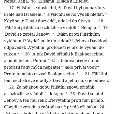
16
Nefeg, Jafia,
Elišama, Eljada a Elifelet.
17
Filištíni se doslechli, že David byl pomazán za
+
+
krále nad Izraelem,
a všichni se ho vydali hledat.
+
18
Když se to David dozvěděl, odešel do úkrytu.
+
19
*
Filištíni přitáhli a rozložili se v údolí
Refajců.
+
David se zeptal Jehovy:
„Mám proti Filištínům
vytáhnout? Vydáš mi je do rukou?“ Jehova Davidovi
odpověděl: „Vytáhni, protože ti je určitě vydám do
+
20
rukou.“
A tak David přitáhl k Baal-peracimu
a pobil je tam. Potom řekl: „Jehova přede mnou
+
prorazil řady mých nepřátel
jako příval vody.“
+
21
*
Proto to místo nazval Baal-peracim.
Filištíni
tam nechali své modly a David a jeho muži je odnesli.
22
Za nějakou dobu Filištíni znovu přitáhli
+
23
*
a rozložili se v údolí
Refajců.
David se ptal
Jehovy a ten mu řekl: „Nevytáhni proti nim přímo.
24
Obejdi je zezadu a zaútoč na ně před keři baka.
Až ve vrcholcích keřů baka uslyšíš zvuk pochodu,