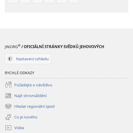
®
JW.ORG
/ OFICIÁLNÍ STRÁNKY SVĚDKŮ JEHOVOVÝCH
Nastavení vzhledu
RYCHLÉ ODKAZY
Požádejte o návštěvu
Najít shromáždění
(otevřeno
nové
Hledat regionální sjezd
(otevřeno
okno)
nové
Co je nového
okno)
Videa