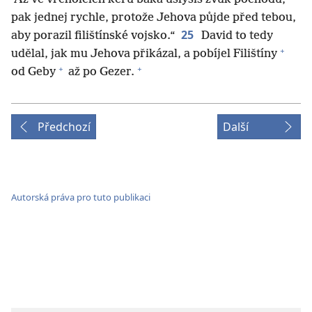
pak jednej rychle, protože Jehova půjde před tebou,
25
aby porazil filištínské vojsko.“
David to tedy
+
udělal, jak mu Jehova přikázal, a pobíjel Filištíny
+
+
od Geby
až po Gezer.
Předchozí
Další
Autorská práva pro tuto publikaci