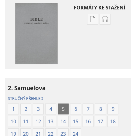
FORMÁTY KE STAŽENÍ
Formáty
Formáty
poblikací
audionahráv
ke
ke
stažení
stažení
Bible –
Bible –
Překlad
Překlad
nového
nového
světa
světa
(2019)
(2019)
2. Samuelova
STRUČNÝ PŘEHLED
1
2
3
4
5
6
7
8
9
10
11
12
13
14
15
16
17
18
19
20
21
22
23
24