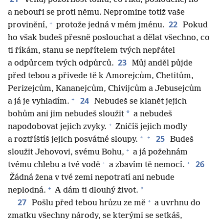
a nebouři se proti němu. Nepromine totiž vaše
+
22
provinění,
protože jedná v mém jménu.
Pokud
ho však budeš přesně poslouchat a dělat všechno, co
ti říkám, stanu se nepřítelem tvých nepřátel
23
a odpůrcem tvých odpůrců.
Můj anděl půjde
před tebou a přivede tě k Amorejcům, Chetitům,
Perizejcům, Kananejcům, Chivijcům a Jebusejcům
+
24
a já je vyhladím.
Nebudeš se klanět jejich
*
bohům ani jim nebudeš sloužit
a nebudeš
+
napodobovat jejich zvyky.
Zničíš jejich modly
+
25
*
a roztříštíš jejich posvátné sloupy.
Budeš
+
sloužit Jehovovi, svému Bohu,
a já požehnám
+
+
26
tvému chlebu a tvé vodě
a zbavím tě nemocí.
Žádná žena v tvé zemi nepotratí ani nebude
+
*
neplodná.
A dám ti dlouhý život.
+
27
Pošlu před tebou hrůzu ze mě
a uvrhnu do
zmatku všechny národy, se kterými se setkáš,