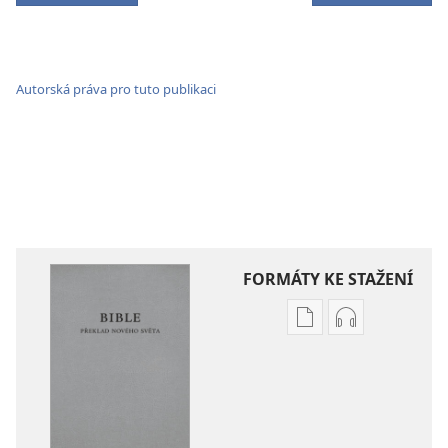
Autorská práva pro tuto publikaci
FORMÁTY KE STAŽENÍ
Formáty
Formáty
poblikací
audionahráv
ke
ke
stažení
stažení
Bible –
Bible –