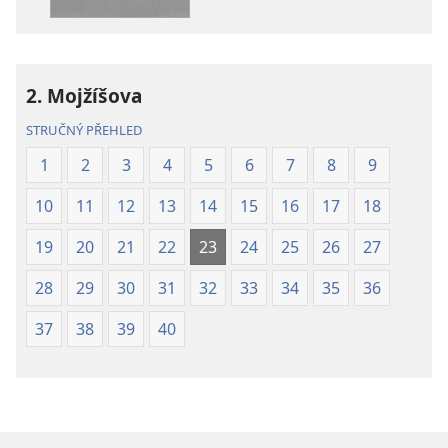
Překlad
Překlad
nového
nového
světa
světa
(2019)
(2019)
2. Mojžíšova
STRUČNÝ PŘEHLED
1
2
3
4
5
6
7
8
9
10
11
12
13
14
15
16
17
18
19
20
21
22
23
24
25
26
27
28
29
30
31
32
33
34
35
36
37
38
39
40