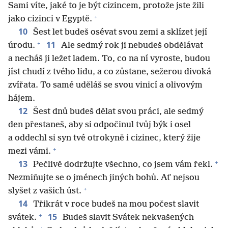
Sami víte, jaké to je být cizincem, protože jste žili
+
jako cizinci v Egyptě.
10
Šest let budeš osévat svou zemi a sklízet její
+
11
úrodu.
Ale sedmý rok ji nebudeš obdělávat
a necháš ji ležet ladem. To, co na ní vyroste, budou
jíst chudí z tvého lidu, a co zůstane, sežerou divoká
zvířata. To samé uděláš se svou vinicí a olivovým
hájem.
12
Šest dnů budeš dělat svou práci, ale sedmý
den přestaneš, aby si odpočinul tvůj býk i osel
a oddechl si syn tvé otrokyně i cizinec, který žije
+
mezi vámi.
+
13
Pečlivě dodržujte všechno, co jsem vám řekl.
Nezmiňujte se o jménech jiných bohů. Ať nejsou
+
slyšet z vašich úst.
14
Třikrát v roce budeš na mou počest slavit
+
15
svátek.
Budeš slavit Svátek nekvašených