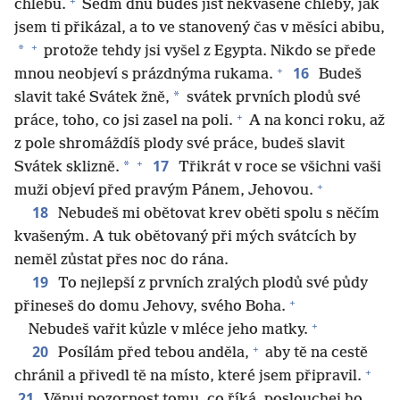
+
chlebů.
Sedm dnů budeš jíst nekvašené chleby, jak
jsem ti přikázal, a to ve stanovený čas v měsíci abibu,
+
*
protože tehdy jsi vyšel z Egypta. Nikdo se přede
+
16
mnou neobjeví s prázdnýma rukama.
Budeš
*
slavit také Svátek žně,
svátek prvních plodů své
+
práce, toho, co jsi zasel na poli.
A na konci roku, až
z pole shromáždíš plody své práce, budeš slavit
+
17
*
Svátek sklizně.
Třikrát v roce se všichni vaši
+
muži objeví před pravým Pánem, Jehovou.
18
Nebudeš mi obětovat krev oběti spolu s něčím
kvašeným. A tuk obětovaný při mých svátcích by
neměl zůstat přes noc do rána.
19
To nejlepší z prvních zralých plodů své půdy
+
přineseš do domu Jehovy, svého Boha.
+
Nebudeš vařit kůzle v mléce jeho matky.
+
20
Posílám před tebou anděla,
aby tě na cestě
+
chránil a přivedl tě na místo, které jsem připravil.
21
Věnuj pozornost tomu, co říká, poslouchej ho