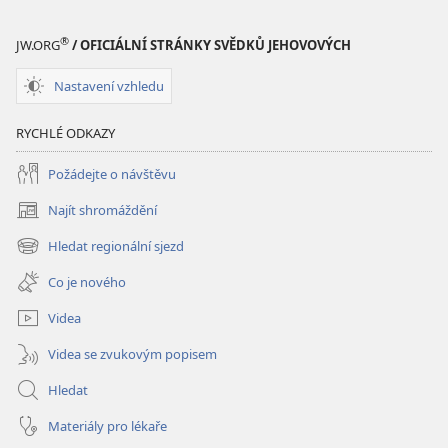
®
JW.ORG
/ OFICIÁLNÍ STRÁNKY SVĚDKŮ JEHOVOVÝCH
Nastavení vzhledu
RYCHLÉ ODKAZY
Požádejte o návštěvu
Najít shromáždění
(otevřeno
nové
Hledat regionální sjezd
(otevřeno
okno)
nové
Co je nového
okno)
Videa
Videa se zvukovým popisem
Hledat
Materiály pro lékaře