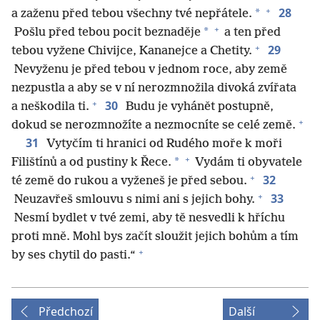
+
28
*
a zaženu před tebou všechny tvé nepřátele.
+
*
Pošlu před tebou pocit beznaděje
a ten před
+
29
tebou vyžene Chivijce, Kananejce a Chetity.
Nevyženu je před tebou v jednom roce, aby země
nezpustla a aby se v ní nerozmnožila divoká zvířata
+
30
a neškodila ti.
Budu je vyhánět postupně,
+
dokud se nerozmnožíte a nezmocníte se celé země.
31
Vytyčím ti hranici od Rudého moře k moři
+
*
Filištínů a od pustiny k Řece.
Vydám ti obyvatele
+
32
té země do rukou a vyženeš je před sebou.
+
33
Neuzavřeš smlouvu s nimi ani s jejich bohy.
Nesmí bydlet v tvé zemi, aby tě nesvedli k hříchu
proti mně. Mohl bys začít sloužit jejich bohům a tím
+
by ses chytil do pasti.“
Předchozí
Další