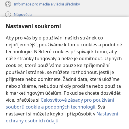
Informace pro média a vládní úředníky
Nápověda
Nastavení soukromí
Dary
(otevřeno
nové
Aby pro vás bylo používání našich stránek co
okno)
nejpříjemnější, používáme k tomu cookies a podobné
ONLINE KNIHOVNA Strážné věže
(otevřeno
technologie. Některé cookies přispívají k tomu, aby
nové
®
JW Hub
naše stránky fungovaly a nelze je odmítnout. U jiných
okno)
(otevřeno
cookies, které používáme pouze ke zpříjemnění
nové
®
JW Library
okno)
používání stránek, se můžete rozhodnout, jestli je
přijmete nebo odmítnete. Žádná data, která uložíme
Watchtower Library
nebo získáme, nebudou nikdy prodána nebo použita
k marketingovým účelům. Pokud se chcete dozvědět
více, přečtěte si
Celosvětové zásady pro používání
souborů cookie a podobných technologií
. Svá
nastavení si můžete kdykoli přizpůsobit v
Nastavení
Copyright
© 2026 Watch Tower Bible and Tract Society of Pennsylvania.
PODMÍNKY POUŽITÍ
|
OCHRANA SOUKROMÍ
|
NASTAVENÍ
ochrany osobních údajů
.
Zo
SOUKROMÍ