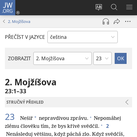
JW.ORG
Přihlásit
se
Změnit
Hledat
ZO
(otevřeno
jazyk
na
NA
2. Mojžíšova
nové
stránek
JW.ORG
okno)
PŘEČÍST V JAZYCE
Kapitola
ZOBRAZIT
Biblická
kniha
2. Mojžíšova
23:1–33
STRUČNÝ PŘEHLED
23
+
*
Nešiř
nepravdivou zprávu.
Nepomáhej
+
2
zlému člověku tím, že bys křivě svědčil.
Nenásleduj většinu, když páchá zlo. Když svědčíš,