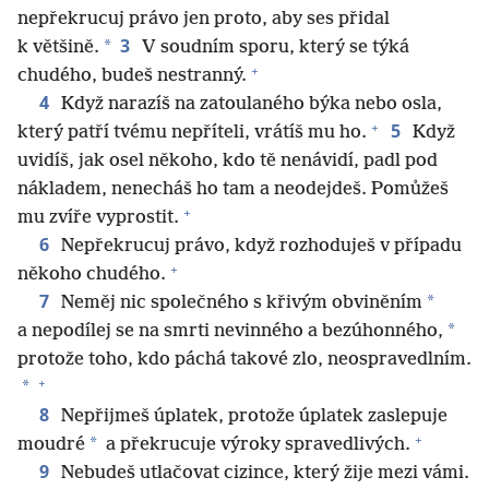
nepřekrucuj právo jen proto, aby ses přidal
3
*
k většině.
V soudním sporu, který se týká
+
chudého, budeš nestranný.
4
Když narazíš na zatoulaného býka nebo osla,
+
5
který patří tvému nepříteli, vrátíš mu ho.
Když
uvidíš, jak osel někoho, kdo tě nenávidí, padl pod
nákladem, nenecháš ho tam a neodejdeš. Pomůžeš
+
mu zvíře vyprostit.
6
Nepřekrucuj právo, když rozhoduješ v případu
+
někoho chudého.
7
*
Neměj nic společného s křivým obviněním
*
a nepodílej se na smrti nevinného a bezúhonného,
protože toho, kdo páchá takové zlo, neospravedlním.
+
*
8
Nepřijmeš úplatek, protože úplatek zaslepuje
+
*
moudré
a překrucuje výroky spravedlivých.
9
Nebudeš utlačovat cizince, který žije mezi vámi.