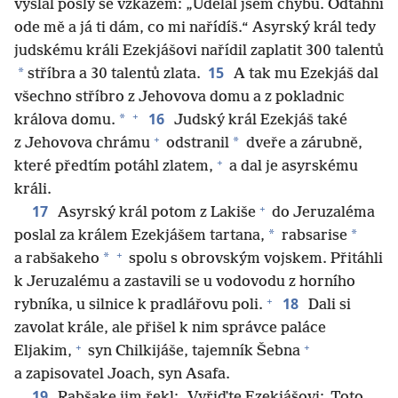
vyslal posly se vzkazem: „Udělal jsem chybu. Odtáhni
ode mě a já ti dám, co mi nařídíš.“ Asyrský král tedy
judskému králi Ezekjášovi nařídil zaplatit 300 talentů
15
*
stříbra a 30 talentů zlata.
A tak mu Ezekjáš dal
všechno stříbro z Jehovova domu a z pokladnic
+
16
*
králova domu.
Judský král Ezekjáš také
+
*
z Jehovova chrámu
odstranil
dveře a zárubně,
+
které předtím potáhl zlatem,
a dal je asyrskému
králi.
+
17
Asyrský král potom z Lakiše
do Jeruzaléma
*
*
poslal za králem Ezekjášem tartana,
rabsarise
+
*
a rabšakeho
spolu s obrovským vojskem. Přitáhli
k Jeruzalému a zastavili se u vodovodu z horního
+
18
rybníka, u silnice k pradlářovu poli.
Dali si
zavolat krále, ale přišel k nim správce paláce
+
+
Eljakim,
syn Chilkijáše, tajemník Šebna
a zapisovatel Joach, syn Asafa.
19
Rabšake jim řekl: „Vyřiďte Ezekjášovi: ‚Toto