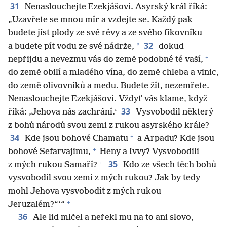
31
Nenaslouchejte Ezekjášovi. Asyrský král říká:
„Uzavřete se mnou mír a vzdejte se. Každý pak
budete jíst plody ze své révy a ze svého fíkovníku
32
*
a budete pít vodu ze své nádrže,
dokud
+
nepřijdu a nevezmu vás do země podobné té vaší,
do země obilí a mladého vína, do země chleba a vinic,
do země olivovníků a medu. Budete žít, nezemřete.
Nenaslouchejte Ezekjášovi. Vždyť vás klame, když
33
říká: ‚Jehova nás zachrání.‘
Vysvobodil některý
z bohů národů svou zemi z rukou asyrského krále?
+
34
Kde jsou bohové Chamatu
a Arpadu? Kde jsou
+
bohové Sefarvajimu,
Heny a Ivvy? Vysvobodili
+
35
z mých rukou Samaří?
Kdo ze všech těch bohů
vysvobodil svou zemi z mých rukou? Jak by tedy
mohl Jehova vysvobodit z mých rukou
+
Jeruzalém?“‘“
36
Ale lid mlčel a neřekl mu na to ani slovo,