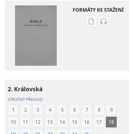
FORMÁTY KE STAŽENÍ
Formáty
Formáty
poblikací
audionahráv
ke
ke
stažení
stažení
Bible –
Bible –
Překlad
Překlad
nového
nového
světa
světa
(2019)
(2019)
2. Královská
STRUČNÝ PŘEHLED
1
2
3
4
5
6
7
8
9
10
11
12
13
14
15
16
17
18