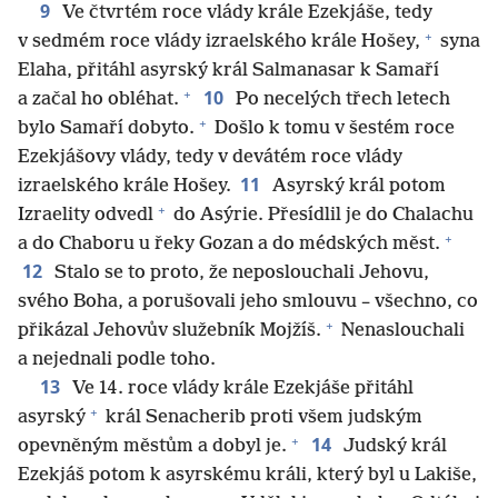
9
Ve čtvrtém roce vlády krále Ezekjáše, tedy
+
v sedmém roce vlády izraelského krále Hošey,
syna
Elaha, přitáhl asyrský král Salmanasar k Samaří
+
10
a začal ho obléhat.
Po necelých třech letech
+
bylo Samaří dobyto.
Došlo k tomu v šestém roce
Ezekjášovy vlády, tedy v devátém roce vlády
11
izraelského krále Hošey.
Asyrský král potom
+
Izraelity odvedl
do Asýrie. Přesídlil je do Chalachu
+
a do Chaboru u řeky Gozan a do médských měst.
12
Stalo se to proto, že neposlouchali Jehovu,
svého Boha, a porušovali jeho smlouvu – všechno, co
+
přikázal Jehovův služebník Mojžíš.
Nenaslouchali
a nejednali podle toho.
13
Ve 14. roce vlády krále Ezekjáše přitáhl
+
asyrský
král Senacherib proti všem judským
+
14
opevněným městům a dobyl je.
Judský král
Ezekjáš potom k asyrskému králi, který byl u Lakiše,