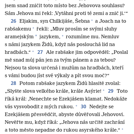
jsem snad zničit toto místo bez Jehovova souhlasu?
Sám Jehova mi řekl: ‚Vytáhni proti té zemi a znič ji.‘“
+
26
Eljakim, syn Chilkijáše, Šebna
a Joach na to
+
rabšakemu
řekli: „Mluv prosím se svými sluhy
+
*
aramejským
jazykem,
rozumíme mu. Nemluv
s námi jazykem Židů, když nás poslouchá lid na
+
27
hradbách.“
Ale rabšake jim odpověděl: „Poslal
mě snad můj pán jen za tvým pánem a za tebou?
Nejsou ta slova určená i mužům na hradbách, kteří
s vámi budou jíst své výkaly a pít svou moč?“
28
Potom rabšake jazykem Židů hlasitě zvolal:
+
29
„Slyšte slova velkého krále, krále Asýrie!
Toto
říká král: ‚Nenechte se Ezekjášem klamat. Nedokáže
+
30
vás vysvobodit z mých rukou.
Nedejte se
Ezekjášem přesvědčit, abyste důvěřovali Jehovovi.
Nevěřte mu, když říká: „Jehova nás určitě zachrání
+
a toto město nepadne do rukou asyrského krále.“