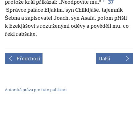
+
37
protože král přikázal: „Neodpovíte mu.“
Správce paláce Eljakim, syn Chilkijáše, tajemník
Šebna a zapisovatel Joach, syn Asafa, potom přišli
k Ezekjášovi s roztrženými oděvy a pověděli mu, co
řekl rabšake.
Předchozí
Další
Autorská práva pro tuto publikaci