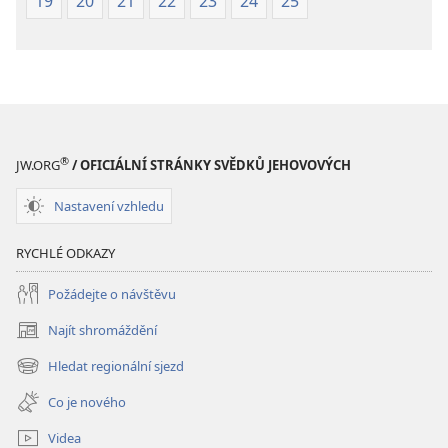
19
20
21
22
23
24
25
®
JW.ORG
/ OFICIÁLNÍ STRÁNKY SVĚDKŮ JEHOVOVÝCH
Nastavení vzhledu
RYCHLÉ ODKAZY
Požádejte o návštěvu
Najít shromáždění
(otevřeno
nové
Hledat regionální sjezd
(otevřeno
okno)
nové
Co je nového
okno)
Videa