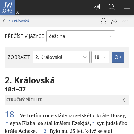
JW.ORG
Přihlásit
se
Změnit
Hledat
ZO
(otevřeno
jazyk
na
NA
2. Královská
nové
stránek
JW.ORG
okno)
PŘEČÍST V JAZYCE
Kapitola
ZOBRAZIT
Biblická
kniha
2. Královská
18:1–37
STRUČNÝ PŘEHLED
18
Ve třetím roce vlády izraelského krále Hošey,
+
+
syna Elaha, se stal králem Ezekjáš,
syn judského
+
2
krále Achaze.
Bylo mu 25 let, když se stal