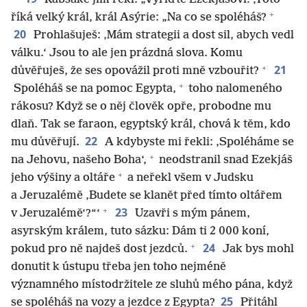
+
říká velký král, král Asýrie: „Na co se spoléháš?
20
Prohlašuješ: ‚Mám strategii a dost sil, abych vedl
válku.‘ Jsou to ale jen prázdná slova. Komu
+
21
důvěřuješ, že ses opovážil proti mně vzbouřit?
+
Spoléháš se na pomoc Egypta,
toho nalomeného
rákosu? Když se o něj člověk opře, probodne mu
dlaň. Tak se faraon, egyptský král, chová k těm, kdo
22
mu důvěřují.
A kdybyste mi řekli: ‚Spoléháme se
+
na Jehovu, našeho Boha‘,
neodstranil snad Ezekjáš
+
jeho výšiny a oltáře
a neřekl všem v Judsku
a Jeruzalémě ‚Budete se klanět před tímto oltářem
+
23
v Jeruzalémě‘?“‘
Uzavři s mým pánem,
asyrským králem, tuto sázku: Dám ti 2 000 koní,
+
24
pokud pro ně najdeš dost jezdců.
Jak bys mohl
donutit k ústupu třeba jen toho nejméně
významného místodržitele ze sluhů mého pána, když
25
se spoléháš na vozy a jezdce z Egypta?
Přitáhl