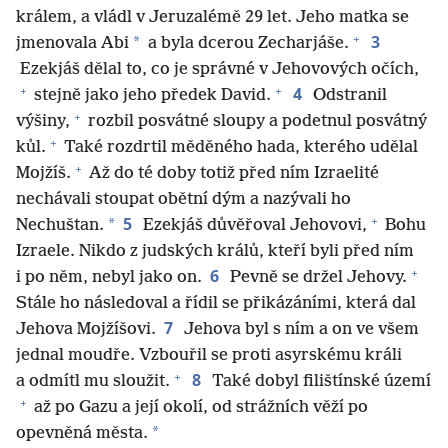
králem, a vládl v Jeruzalémě 29 let. Jeho matka se
+
3
*
jmenovala Abi
a byla dcerou Zecharjáše.
Ezekjáš dělal to, co je správné v Jehovových očích,
+
+
4
stejně jako jeho předek David.
Odstranil
+
výšiny,
rozbil posvátné sloupy a podetnul posvátný
+
kůl.
Také rozdrtil měděného hada, kterého udělal
+
Mojžíš.
Až do té doby totiž před ním Izraelité
nechávali stoupat obětní dým a nazývali ho
+
5
*
Nechuštan.
Ezekjáš důvěřoval Jehovovi,
Bohu
Izraele. Nikdo z judských králů, kteří byli před ním
+
6
i po něm, nebyl jako on.
Pevně se držel Jehovy.
Stále ho následoval a řídil se přikázáními, která dal
7
Jehova Mojžíšovi.
Jehova byl s ním a on ve všem
jednal moudře. Vzbouřil se proti asyrskému králi
+
8
a odmítl mu sloužit.
Také dobyl filištínské území
+
až po Gazu a její okolí, od strážních věží po
*
opevněná města.