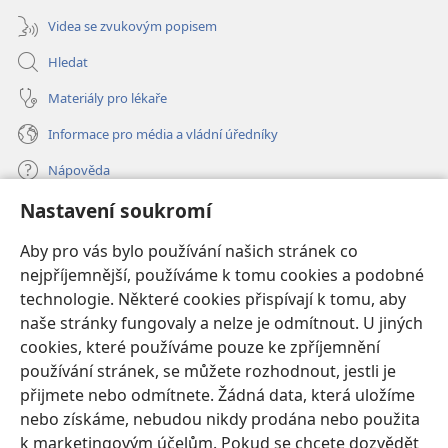
Videa se zvukovým popisem
Hledat
Materiály pro lékaře
Informace pro média a vládní úředníky
Nápověda
Nastavení soukromí
Dary
(otevřeno
nové
Aby pro vás bylo používání našich stránek co
okno)
nejpříjemnější, používáme k tomu cookies a podobné
ONLINE KNIHOVNA Strážné věže
(otevřeno
technologie. Některé cookies přispívají k tomu, aby
nové
®
JW Hub
naše stránky fungovaly a nelze je odmítnout. U jiných
okno)
(otevřeno
cookies, které používáme pouze ke zpříjemnění
nové
®
JW Library
okno)
používání stránek, se můžete rozhodnout, jestli je
přijmete nebo odmítnete. Žádná data, která uložíme
Watchtower Library
nebo získáme, nebudou nikdy prodána nebo použita
k marketingovým účelům. Pokud se chcete dozvědět