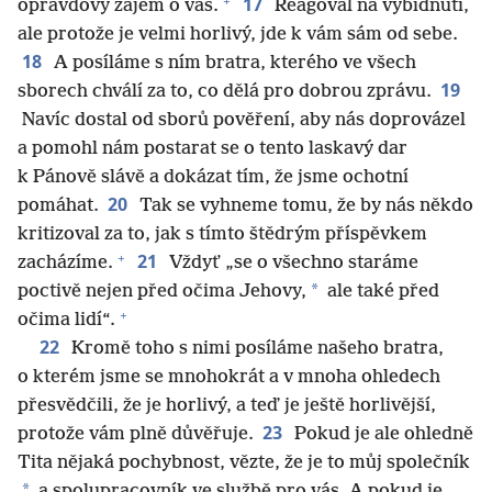
+
17
opravdový zájem o vás.
Reagoval na vybídnutí,
ale protože je velmi horlivý, jde k vám sám od sebe.
18
A posíláme s ním bratra, kterého ve všech
19
sborech chválí za to, co dělá pro dobrou zprávu.
Navíc dostal od sborů pověření, aby nás doprovázel
a pomohl nám postarat se o tento laskavý dar
k Pánově slávě a dokázat tím, že jsme ochotní
20
pomáhat.
Tak se vyhneme tomu, že by nás někdo
kritizoval za to, jak s tímto štědrým příspěvkem
+
21
zacházíme.
Vždyť „se o všechno staráme
*
poctivě nejen před očima Jehovy,
ale také před
+
očima lidí“.
22
Kromě toho s nimi posíláme našeho bratra,
o kterém jsme se mnohokrát a v mnoha ohledech
přesvědčili, že je horlivý, a teď je ještě horlivější,
23
protože vám plně důvěřuje.
Pokud je ale ohledně
Tita nějaká pochybnost, vězte, že je to můj společník
*
a spolupracovník ve službě pro vás. A pokud je