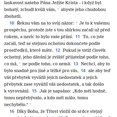
laskavost našeho Pána Ježíše Krista – i když byl
+
bohatý, zchudl kvůli vám,
abyste jeho chudobou
zbohatli.
+
10
Řeknu vám na to svůj názor:
Je to k vašemu
prospěchu, protože jste s tou sbírkou začali už před
11
rokem, a navíc to bylo vaše přání.
To, co jste
začali, teď se stejnou ochotou dokončete podle
12
prostředků, které máte.
Pokud je totiž člověk
ochotný, jeho dávání je zvlášť přijatelné podle toho,
+
13
co má,
ne podle toho, co nemá.
Nechci, aby to
14
bylo snadné pro jiné a těžké pro vás,
ale aby teď
váš přebytek vyvážil jejich nedostatek a jejich
přebytek zase vyvážil váš nedostatek, a tak došlo
15
k vyrovnání.
Jak je napsáno: „Kdo měl hodně,
tomu nepřebývalo, a kdo měl málo, tomu
+
nechybělo.“
16
Díky Bohu, že Titovi vložil do srdce stejný