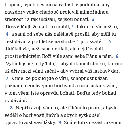
trápení, jejich nesmírná radost je podnítila, aby
navzdory velké chudobě projevili mimořádnou
3
*
štědrost
a tak ukázali, že jsou bohatí.
+
+
Dosvědčuji, že dali, co mohli,
dokonce víc než to,
4
a sami od sebe nás naléhavě prosili, aby měli tu
+
5
*
čest dávat a podílet se na službě
pro svaté.
Udělali víc, než jsme doufali, ale nejdřív dali
6
prostřednictvím Boží vůle sami sebe Pánu a nám.
+
Vybídli jsme tedy Tita,
aby dokončil sbírku, kterou
už dřív mezi vámi začal – aby vybral váš laskavý dar.
7
Víme, že pokud jde o víru, schopnost kázat,
poznání, neochvějnou horlivost a naši lásku k vám,
v tom všem jste opravdu bohatí. Buďte tedy bohatí
+
i v dávání.
8
Nepřikazuji vám to, ale říkám to proto, abyste
věděli o horlivosti jiných a abych vyzkoušel
9
opravdovost vaší lásky.
Znáte totiž nezaslouženou