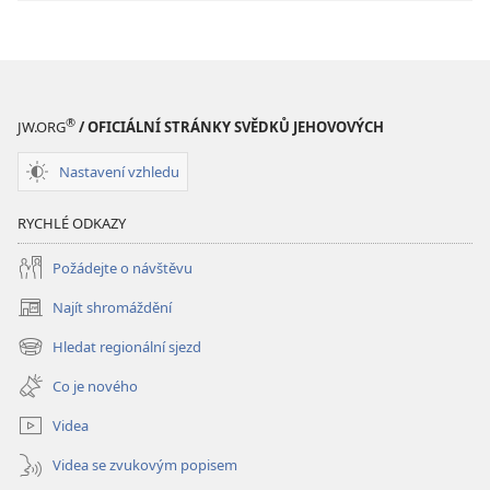
®
JW.ORG
/ OFICIÁLNÍ STRÁNKY SVĚDKŮ JEHOVOVÝCH
Nastavení vzhledu
RYCHLÉ ODKAZY
Požádejte o návštěvu
Najít shromáždění
(otevřeno
nové
Hledat regionální sjezd
(otevřeno
okno)
nové
Co je nového
okno)
Videa
Videa se zvukovým popisem