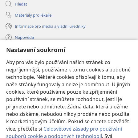
Hledat
Materiály pro lékaře
Informace pro média a vládní úředníky
Nápověda
Nastavení soukromí
Dary
(otevřeno
nové
Aby pro vás bylo používání našich stránek co
okno)
nejpříjemnější, používáme k tomu cookies a podobné
ONLINE KNIHOVNA Strážné věže
(otevřeno
technologie. Některé cookies přispívají k tomu, aby
nové
®
JW Hub
naše stránky fungovaly a nelze je odmítnout. U jiných
okno)
(otevřeno
cookies, které používáme pouze ke zpříjemnění
nové
®
JW Library
okno)
používání stránek, se můžete rozhodnout, jestli je
přijmete nebo odmítnete. Žádná data, která uložíme
Watchtower Library
nebo získáme, nebudou nikdy prodána nebo použita
k marketingovým účelům. Pokud se chcete dozvědět
více, přečtěte si
Celosvětové zásady pro používání
souborů cookie a podobných technologií
. Svá