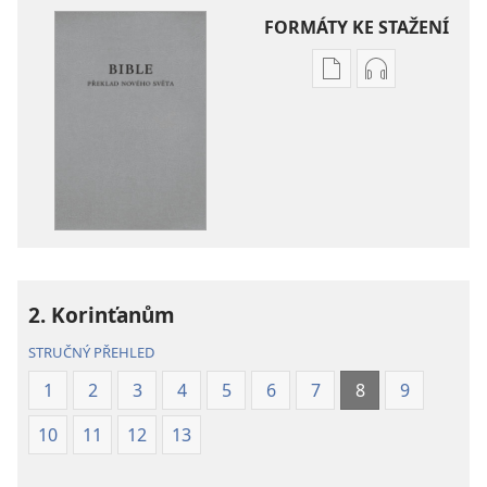
FORMÁTY KE STAŽENÍ
Formáty
Formáty
poblikací
audionahráv
ke
ke
stažení
stažení
Bible –
Bible –
Překlad
Překlad
nového
nového
světa
světa
(2019)
(2019)
2. Korinťanům
STRUČNÝ PŘEHLED
1
2
3
4
5
6
7
8
9
10
11
12
13