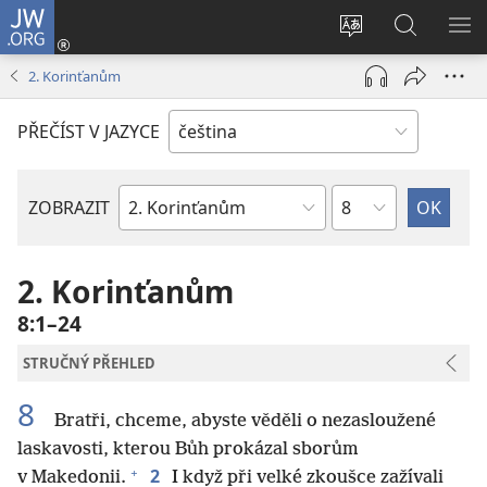
JW.ORG
Přihlásit
se
Změnit
Hledat
ZO
(otevřeno
jazyk
na
NA
2. Korinťanům
nové
stránek
JW.ORG
okno)
PŘEČÍST V JAZYCE
Kapitola
ZOBRAZIT
Biblická
kniha
2. Korinťanům
8:1–24
STRUČNÝ PŘEHLED
8
Bratři, chceme, abyste věděli o nezasloužené
laskavosti, kterou Bůh prokázal sborům
+
2
v Makedonii.
I když při velké zkoušce zažívali