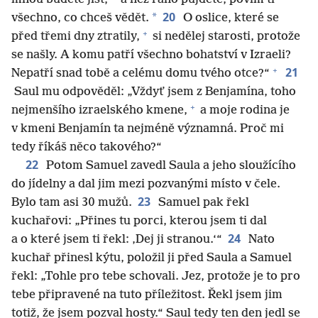
20
*
všechno, co chceš vědět.
O oslice, které se
+
před třemi dny ztratily,
si nedělej starosti, protože
se našly. A komu patří všechno bohatství v Izraeli?
+
21
Nepatří snad tobě a celému domu tvého otce?“
Saul mu odpověděl: „Vždyť jsem z Benjamína, toho
+
nejmenšího izraelského kmene,
a moje rodina je
v kmeni Benjamín ta nejméně významná. Proč mi
tedy říkáš něco takového?“
22
Potom Samuel zavedl Saula a jeho sloužícího
do jídelny a dal jim mezi pozvanými místo v čele.
23
Bylo tam asi 30 mužů.
Samuel pak řekl
kuchařovi: „Přines tu porci, kterou jsem ti dal
24
a o které jsem ti řekl: ‚Dej ji stranou.‘“
Nato
kuchař přinesl kýtu, položil ji před Saula a Samuel
řekl: „Tohle pro tebe schovali. Jez, protože je to pro
tebe připravené na tuto příležitost. Řekl jsem jim
totiž, že jsem pozval hosty.“ Saul tedy ten den jedl se