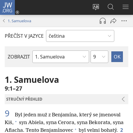
JW.ORG
Přihlásit
se
Změnit
Hledat
ZO
(otevřeno
jazyk
na
NA
1. Samuelova
nové
stránek
JW.ORG
okno)
PŘEČÍST V JAZYCE
Kapitola
ZOBRAZIT
Biblická
kniha
1. Samuelova
9:1–27
STRUČNÝ PŘEHLED
9
Byl jeden muž z Benjamína, který se jmenoval
+
Kiš,
syn Abiela, syna Cerora, syna Bekorata, syna
+
2
Afiacha. Tento Benjamínovec
byl velmi bohatý.