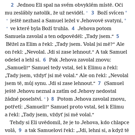
2
Jednou Eli spal na svém obvyklém místě. Oči
+
3
*
mu zeslábly natolik, že už neviděl.
Boží svícen
+
*
ještě nezhasl a Samuel ležel v Jehovově svatyni,
+
4
ve které byla Boží truhla.
Jehova potom
5
Samuela zavolal a ten odpověděl: „Tady jsem.“
Běžel za Elim a řekl: „Tady jsem. Volal jsi mě?“ Ale
on řekl: „Nevolal. Jdi si zase lehnout.“ A tak Samuel
6
odešel a lehl si.
Pak Jehova zavolal znovu:
„Samueli!“ Samuel tedy vstal, šel k Elimu a řekl:
„Tady jsem, vždyť jsi mě volal.“ Ale on řekl: „Nevolal
7
jsem tě, můj synu. Jdi si zase lehnout.“
(Samuel
ještě Jehovu neznal a zatím od Jehovy nedostal
+
8
žádné poselství.
)
Potom Jehova zavolal znovu,
potřetí: „Samueli!“ Samuel proto vstal, šel k Elimu
a řekl: „Tady jsem, vždyť jsi mě volal.“
Tehdy si Eli uvědomil, že je to Jehova, kdo chlapce
9
volá,
a tak Samuelovi řekl: „Jdi, lehni si, a když tě