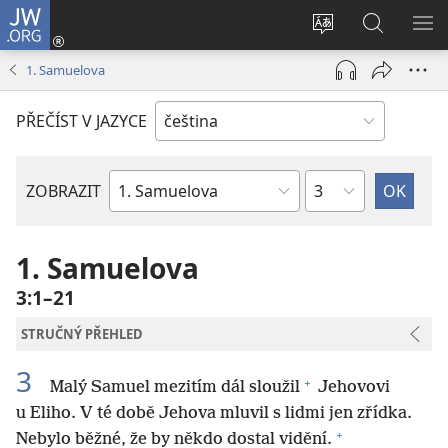
JW.ORG
Přihlásit
se
Změnit
Hledat
ZO
(otevřeno
jazyk
na
NA
1. Samuelova
nové
stránek
JW.ORG
okno)
PŘEČÍST V JAZYCE
Kapitola
ZOBRAZIT
Biblická
kniha
1. Samuelova
3:1–21
STRUČNÝ PŘEHLED
3
+
Malý Samuel mezitím dál sloužil
Jehovovi
u Eliho. V té době Jehova mluvil s lidmi jen zřídka.
+
Nebylo běžné, že by někdo dostal vidění.