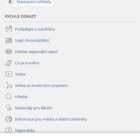
Nastavení vzhledu
RYCHLÉ ODKAZY
Požádejte o návštěvu
Najít shromáždění
(otevřeno
nové
Hledat regionální sjezd
(otevřeno
okno)
nové
Co je nového
okno)
Videa
Videa se zvukovým popisem
Hledat
Materiály pro lékaře
Informace pro média a vládní úředníky
Nápověda