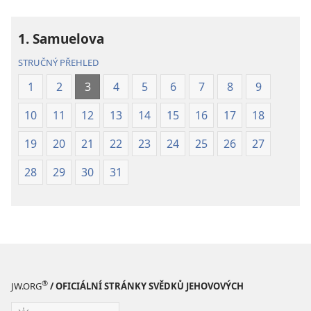
světa
světa
(2019)
(2019)
1. Samuelova
STRUČNÝ PŘEHLED
1
2
3
4
5
6
7
8
9
10
11
12
13
14
15
16
17
18
19
20
21
22
23
24
25
26
27
28
29
30
31
®
JW.ORG
/ OFICIÁLNÍ STRÁNKY SVĚDKŮ JEHOVOVÝCH