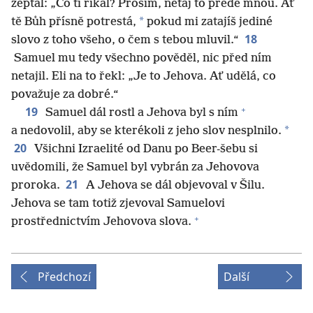
zeptal: „Co ti říkal? Prosím, netaj to přede mnou. Ať
*
tě Bůh přísně potrestá,
pokud mi zatajíš jediné
18
slovo z toho všeho, o čem s tebou mluvil.“
Samuel mu tedy všechno pověděl, nic před ním
netajil. Eli na to řekl: „Je to Jehova. Ať udělá, co
považuje za dobré.“
+
19
Samuel dál rostl a Jehova byl s ním
*
a nedovolil, aby se kterékoli z jeho slov nesplnilo.
20
Všichni Izraelité od Danu po Beer-šebu si
uvědomili, že Samuel byl vybrán za Jehovova
21
proroka.
A Jehova se dál objevoval v Šilu.
Jehova se tam totiž zjevoval Samuelovi
+
prostřednictvím Jehovova slova.
Předchozí
Další