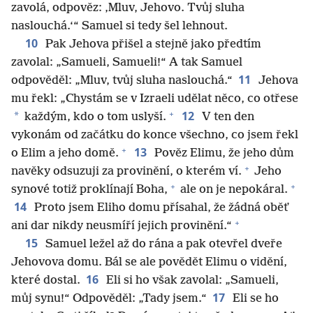
zavolá, odpověz: ‚Mluv, Jehovo. Tvůj sluha
naslouchá.‘“ Samuel si tedy šel lehnout.
10
Pak Jehova přišel a stejně jako předtím
zavolal: „Samueli, Samueli!“ A tak Samuel
11
odpověděl: „Mluv, tvůj sluha naslouchá.“
Jehova
mu řekl: „Chystám se v Izraeli udělat něco, co otřese
+
12
*
každým, kdo o tom uslyší.
V ten den
vykonám od začátku do konce všechno, co jsem řekl
+
13
o Elim a jeho domě.
Pověz Elimu, že jeho dům
+
navěky odsuzuji za provinění, o kterém ví.
Jeho
+
+
synové totiž proklínají Boha,
ale on je nepokáral.
14
Proto jsem Eliho domu přísahal, že žádná oběť
+
ani dar nikdy neusmíří jejich provinění.“
15
Samuel ležel až do rána a pak otevřel dveře
Jehovova domu. Bál se ale povědět Elimu o vidění,
16
které dostal.
Eli si ho však zavolal: „Samueli,
17
můj synu!“ Odpověděl: „Tady jsem.“
Eli se ho