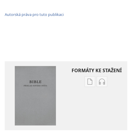
Autorská práva pro tuto publikaci
FORMÁTY KE STAŽENÍ
Formáty
Formáty
poblikací
audionahráv
ke
ke
stažení
stažení
Bible –
Bible –
Překlad
Překlad
nového
nového