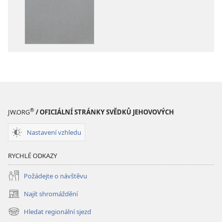
stažení
stažení
Bible –
Bible –
Překlad
Překlad
nového
nového
světa
světa
(2019)
(2019)
®
JW.ORG
/ OFICIÁLNÍ STRÁNKY SVĚDKŮ JEHOVOVÝCH
Nastavení vzhledu
RYCHLÉ ODKAZY
Požádejte o návštěvu
Najít shromáždění
(otevřeno
nové
Hledat regionální sjezd
(otevřeno
okno)