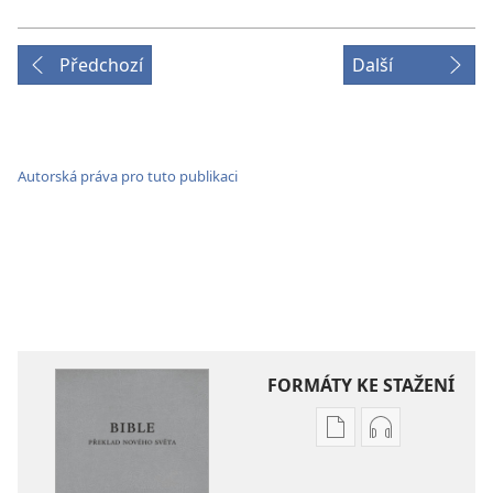
Předchozí
Další
Autorská práva pro tuto publikaci
FORMÁTY KE STAŽENÍ
Formáty
Formáty
poblikací
audionahráv
ke
ke