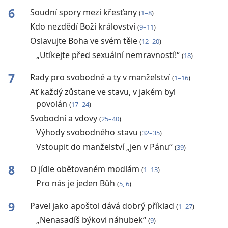
6
Soudní spory mezi křesťany
(
1–8
)
Kdo nezdědí Boží království
(
9–11
)
Oslavujte Boha ve svém těle
(
12–20
)
„Utíkejte před sexuální nemravností!“
(
18
)
7
Rady pro svobodné a ty v manželství
(
1–16
)
Ať každý zůstane ve stavu, v jakém byl
povolán
(
17–24
)
Svobodní a vdovy
(
25–40
)
Výhody svobodného stavu
(
32–35
)
Vstoupit do manželství „jen v Pánu“
(
39
)
8
O jídle obětovaném modlám
(
1–13
)
Pro nás je jeden Bůh
(
5, 6
)
9
Pavel jako apoštol dává dobrý příklad
(
1–27
)
„Nenasadíš býkovi náhubek“
(
9
)