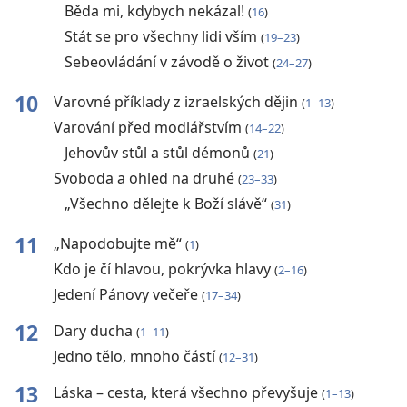
Běda mi, kdybych nekázal!
(
16
)
Stát se pro všechny lidi vším
(
19–23
)
Sebeovládání v závodě o život
(
24–27
)
10
Varovné příklady z izraelských dějin
(
1–13
)
Varování před modlářstvím
(
14–22
)
Jehovův stůl a stůl démonů
(
21
)
Svoboda a ohled na druhé
(
23–33
)
„Všechno dělejte k Boží slávě“
(
31
)
11
„Napodobujte mě“
(
1
)
Kdo je čí hlavou, pokrývka hlavy
(
2–16
)
Jedení Pánovy večeře
(
17–34
)
12
Dary ducha
(
1–11
)
Jedno tělo, mnoho částí
(
12–31
)
13
Láska – cesta, která všechno převyšuje
(
1–13
)