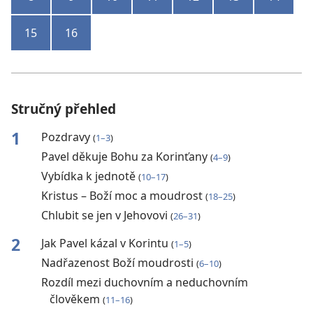
15
16
Stručný přehled
1
Pozdravy
(
1–3
)
Pavel děkuje Bohu za Korinťany
(
4–9
)
Vybídka k jednotě
(
10–17
)
Kristus – Boží moc a moudrost
(
18–25
)
Chlubit se jen v Jehovovi
(
26–31
)
2
Jak Pavel kázal v Korintu
(
1–5
)
Nadřazenost Boží moudrosti
(
6–10
)
Rozdíl mezi duchovním a neduchovním
člověkem
(
11–16
)