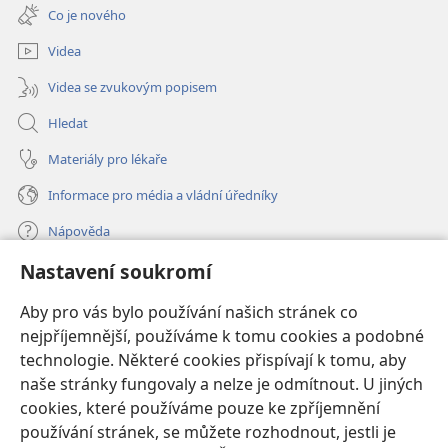
nové
Co je nového
okno)
Videa
Videa se zvukovým popisem
Hledat
Materiály pro lékaře
Informace pro média a vládní úředníky
Nápověda
Nastavení soukromí
Dary
(otevřeno
nové
Aby pro vás bylo používání našich stránek co
okno)
nejpříjemnější, používáme k tomu cookies a podobné
ONLINE KNIHOVNA Strážné věže
(otevřeno
technologie. Některé cookies přispívají k tomu, aby
nové
®
JW Hub
naše stránky fungovaly a nelze je odmítnout. U jiných
okno)
(otevřeno
cookies, které používáme pouze ke zpříjemnění
nové
®
JW Library
okno)
používání stránek, se můžete rozhodnout, jestli je