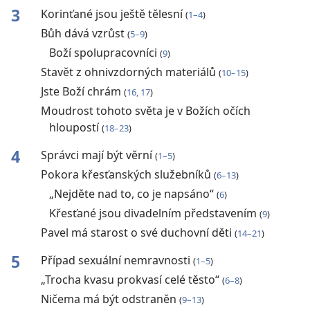
3
Korinťané jsou ještě tělesní
(
1–4
)
Bůh dává vzrůst
(
5–9
)
Boží spolupracovníci
(
9
)
Stavět z ohnivzdorných materiálů
(
10–15
)
Jste Boží chrám
(
16, 17
)
Moudrost tohoto světa je v Božích očích
hloupostí
(
18–23
)
4
Správci mají být věrní
(
1–5
)
Pokora křesťanských služebníků
(
6–13
)
„Nejděte nad to, co je napsáno“
(
6
)
Křesťané jsou divadelním představením
(
9
)
Pavel má starost o své duchovní děti
(
14–21
)
5
Případ sexuální nemravnosti
(
1–5
)
„Trocha kvasu prokvasí celé těsto“
(
6–8
)
Ničema má být odstraněn
(
9–13
)