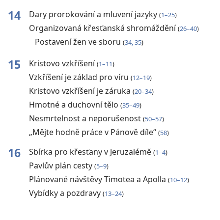
14
Dary prorokování a mluvení jazyky
(
1–25
)
Organizovaná křesťanská shromáždění
(
26–40
)
Postavení žen ve sboru
(
34, 35
)
15
Kristovo vzkříšení
(
1–11
)
Vzkříšení je základ pro víru
(
12–19
)
Kristovo vzkříšení je záruka
(
20–34
)
Hmotné a duchovní tělo
(
35–49
)
Nesmrtelnost a neporušenost
(
50–57
)
„Mějte hodně práce v Pánově díle“
(
58
)
16
Sbírka pro křesťany v Jeruzalémě
(
1–4
)
Pavlův plán cesty
(
5–9
)
Plánované návštěvy Timotea a Apolla
(
10–12
)
Vybídky a pozdravy
(
13–24
)