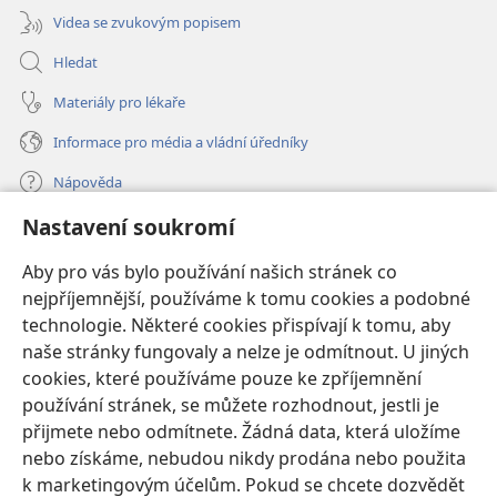
Videa se zvukovým popisem
Hledat
Materiály pro lékaře
Informace pro média a vládní úředníky
Nápověda
Nastavení soukromí
Dary
(otevřeno
nové
Aby pro vás bylo používání našich stránek co
okno)
nejpříjemnější, používáme k tomu cookies a podobné
ONLINE KNIHOVNA Strážné věže
(otevřeno
technologie. Některé cookies přispívají k tomu, aby
nové
®
JW Hub
naše stránky fungovaly a nelze je odmítnout. U jiných
okno)
(otevřeno
cookies, které používáme pouze ke zpříjemnění
nové
®
JW Library
okno)
používání stránek, se můžete rozhodnout, jestli je
přijmete nebo odmítnete. Žádná data, která uložíme
Watchtower Library
nebo získáme, nebudou nikdy prodána nebo použita
k marketingovým účelům. Pokud se chcete dozvědět