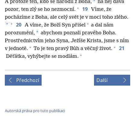
*
A protože ten, kdo se narodil z Boha,
na něj dává
+
19
pozor, ten zlý se ho nezmocní.
Víme, že
pocházíme z Boha, ale celý svět je v moci toho zlého.
+
+
20
*
A víme, že Boží Syn přišel
a dal nám
*
porozumění,
abychom poznali pravého Boha.
Prostřednictvím jeho Syna, Ježíše Krista, jsme s ním
+
+
21
v jednotě.
To je ten pravý Bůh a věčný život.
+
Děťátka, vyhýbejte se modlám.
Předchozí
Další
Autorská práva pro tuto publikaci