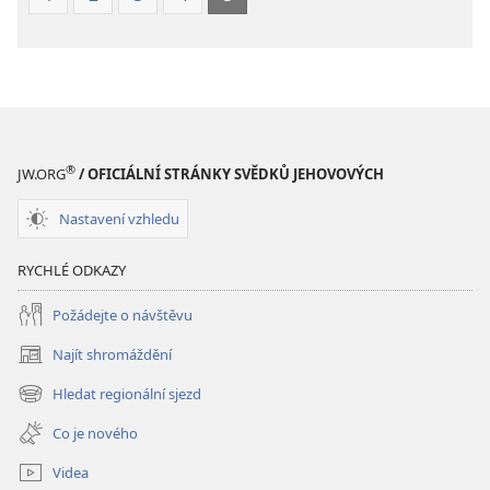
®
JW.ORG
/ OFICIÁLNÍ STRÁNKY SVĚDKŮ JEHOVOVÝCH
Nastavení vzhledu
RYCHLÉ ODKAZY
Požádejte o návštěvu
Najít shromáždění
(otevřeno
nové
Hledat regionální sjezd
(otevřeno
okno)
nové
Co je nového
okno)
Videa