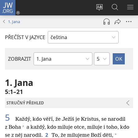
JW.ORG
Přihlásit
se
Změnit
Hledat
ZO
(otevřeno
jazyk
na
NA
1. Jana
nové
stránek
JW.ORG
okno)
PŘEČÍST V JAZYCE
Kapitola
ZOBRAZIT
Biblická
kniha
1. Jana
5:1–21
STRUČNÝ PŘEHLED
5
Každý, kdo věří, že Ježíš je Kristus, se narodil
+
z Boha
a každý, kdo miluje otce, miluje i toho, kdo
+
2
se z něj narodil.
To, že milujeme Boží děti,