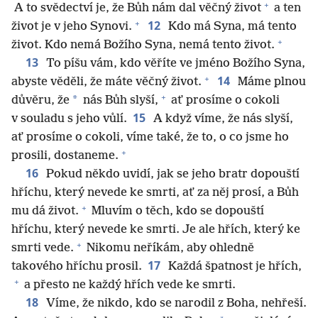
+
A to svědectví je, že Bůh nám dal věčný život
a ten
+
12
život je v jeho Synovi.
Kdo má Syna, má tento
+
život. Kdo nemá Božího Syna, nemá tento život.
13
To píšu vám, kdo věříte ve jméno Božího Syna,
+
14
abyste věděli, že máte věčný život.
Máme plnou
+
*
důvěru, že
nás Bůh slyší,
ať prosíme o cokoli
15
v souladu s jeho vůlí.
A když víme, že nás slyší,
ať prosíme o cokoli, víme také, že to, o co jsme ho
+
prosili, dostaneme.
16
Pokud někdo uvidí, jak se jeho bratr dopouští
hříchu, který nevede ke smrti, ať za něj prosí, a Bůh
+
mu dá život.
Mluvím o těch, kdo se dopouští
hříchu, který nevede ke smrti. Je ale hřích, který ke
+
smrti vede.
Nikomu neříkám, aby ohledně
17
takového hříchu prosil.
Každá špatnost je hřích,
+
a přesto ne každý hřích vede ke smrti.
18
Víme, že nikdo, kdo se narodil z Boha, nehřeší.