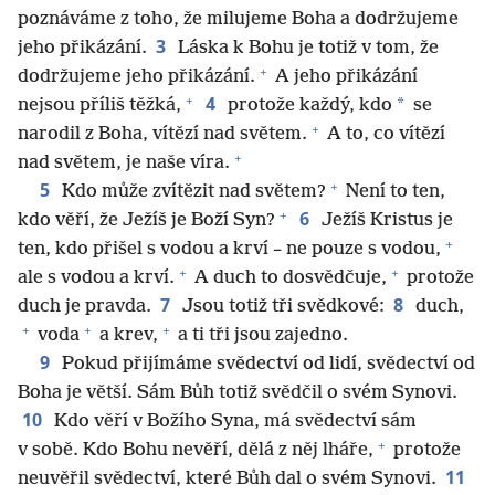
poznáváme z toho, že milujeme Boha a dodržujeme
3
jeho přikázání.
Láska k Bohu je totiž v tom, že
+
dodržujeme jeho přikázání.
A jeho přikázání
+
4
*
nejsou příliš těžká,
protože každý, kdo
se
+
narodil z Boha, vítězí nad světem.
A to, co vítězí
+
nad světem, je naše víra.
+
5
Kdo může zvítězit nad světem?
Není to ten,
+
6
kdo věří, že Ježíš je Boží Syn?
Ježíš Kristus je
+
ten, kdo přišel s vodou a krví – ne pouze s vodou,
+
+
ale s vodou a krví.
A duch to dosvědčuje,
protože
7
8
duch je pravda.
Jsou totiž tři svědkové:
duch,
+
+
+
voda
a krev,
a ti tři jsou zajedno.
9
Pokud přijímáme svědectví od lidí, svědectví od
Boha je větší. Sám Bůh totiž svědčil o svém Synovi.
10
Kdo věří v Božího Syna, má svědectví sám
+
v sobě. Kdo Bohu nevěří, dělá z něj lháře,
protože
11
neuvěřil svědectví, které Bůh dal o svém Synovi.