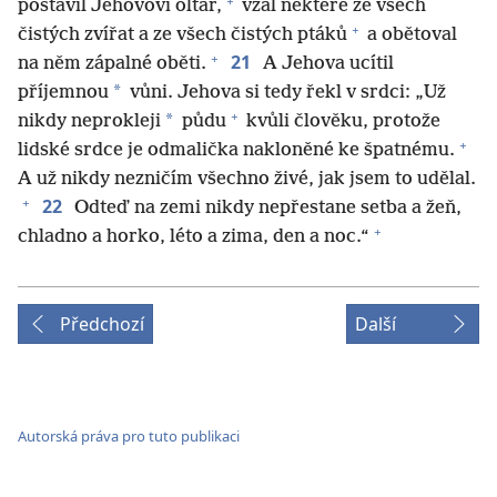
+
postavil Jehovovi oltář,
vzal některé ze všech
+
čistých zvířat a ze všech čistých ptáků
a obětoval
+
21
na něm zápalné oběti.
A Jehova ucítil
*
příjemnou
vůni. Jehova si tedy řekl v srdci: „Už
+
*
nikdy neprokleji
půdu
kvůli člověku, protože
+
lidské srdce je odmalička nakloněné ke špatnému.
A už nikdy nezničím všechno živé, jak jsem to udělal.
+
22
Odteď na zemi nikdy nepřestane setba a žeň,
+
chladno a horko, léto a zima, den a noc.“
Předchozí
Další
Autorská práva pro tuto publikaci