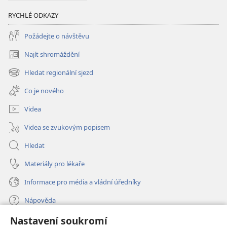
RYCHLÉ ODKAZY
Požádejte o návštěvu
Najít shromáždění
(otevřeno
nové
Hledat regionální sjezd
(otevřeno
okno)
nové
Co je nového
okno)
Videa
Videa se zvukovým popisem
Hledat
Materiály pro lékaře
Informace pro média a vládní úředníky
Nápověda
Nastavení soukromí
Dary