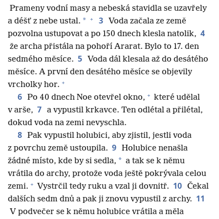
Prameny vodní masy a nebeská stavidla se uzavřely
+
3
*
a déšť z nebe ustal.
Voda začala ze země
4
pozvolna ustupovat a po 150 dnech klesla natolik,
že archa přistála na pohoří Ararat. Bylo to 17. den
5
sedmého měsíce.
Voda dál klesala až do desátého
měsíce. A první den desátého měsíce se objevily
+
vrcholky hor.
+
6
Po 40 dnech Noe otevřel okno,
které udělal
7
v arše,
a vypustil krkavce. Ten odlétal a přilétal,
dokud voda na zemi nevyschla.
8
Pak vypustil holubici, aby zjistil, jestli voda
9
z povrchu země ustoupila.
Holubice nenašla
*
žádné místo, kde by si sedla,
a tak se k němu
vrátila do archy, protože voda ještě pokrývala celou
+
10
zemi.
Vystrčil tedy ruku a vzal ji dovnitř.
Čekal
11
dalších sedm dnů a pak ji znovu vypustil z archy.
V podvečer se k němu holubice vrátila a měla