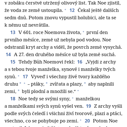
v zobáku čerstvě utržený olivový list. Tak Noe zjistil,
+
12
že voda ze země ustoupila.
Čekal ještě dalších
sedm dnů. Potom znovu vypustil holubici, ale ta se
k němu už nevrátila.
+
13
V 601. roce Noemova života,
první den
prvního měsíce, země už nebyla pod vodou. Noe
odstranil kryt archy a viděl, že povrch země vysychá.
14
A 27. den druhého měsíce už byla země suchá.
15
16
Tehdy Bůh Noemovi řekl:
„Vyjdi z archy
a s tebou tvoje manželka, synové i manželky tvých
+
17
synů.
Vyveď i všechny živé tvory každého
+
*
*
*
druhu
– ptáky,
zvířata a plazy,
aby naplnili
+
*
zemi,
byli plodní a množili se.“
+
18
Noe tedy se svými syny,
manželkou
19
a manželkami svých synů vyšel ven.
Z archy vyšli
podle svých čeledí i všichni živí tvorové, plazi a ptáci,
+
20
všechno, co se pohybuje po zemi.
Potom Noe