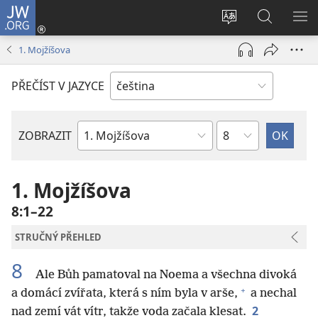
JW.ORG
Přihlásit
se
Změnit
Hledat
ZO
(otevřeno
jazyk
na
NA
1. Mojžíšova
nové
stránek
JW.ORG
okno)
PŘEČÍST V JAZYCE
Kapitola
ZOBRAZIT
Biblická
kniha
1. Mojžíšova
8:1–22
STRUČNÝ PŘEHLED
8
Ale Bůh pamatoval na Noema a všechna divoká
+
a domácí zvířata, která s ním byla v arše,
a nechal
2
nad zemí vát vítr, takže voda začala klesat.