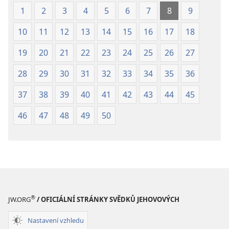
1
2
3
4
5
6
7
8
9
10
11
12
13
14
15
16
17
18
19
20
21
22
23
24
25
26
27
28
29
30
31
32
33
34
35
36
37
38
39
40
41
42
43
44
45
46
47
48
49
50
®
JW.ORG
/ OFICIÁLNÍ STRÁNKY SVĚDKŮ JEHOVOVÝCH
Nastavení vzhledu