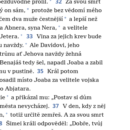
32
+
bezdůvodně prolil.
Za svou smrt
*
ý on sám,
protože bez vědomí mého
*
ečem dva muže čestnější
a lepší než
+
ka Abnera, syna Nera,
a velitele
33
+
Jetera.
Vina za jejich krev bude
+
u navždy.
Ale Davidovi, jeho
trůnu ať Jehova navždy žehná
enajáš tedy šel, napadl Joaba a zabil
35
mu v pustině.
Král potom
sadil místo Joaba za velitele vojska
o Abjatara.
+
ie
a přikázal mu: „Postav si dům
37
 města nevycházej.
V den, kdy z něj
+
n,
totiž určitě zemřeš. A za svou smrt
8
Šimei králi odpověděl: „Dobře, tvůj