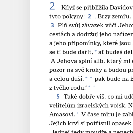
2
Když se přiblížila Davido
2
tyto pokyny:
„Brzy zemřu.
3
Plň svůj závazek vůči Jeh
cestách a dodržuj jeho nařízen
a jeho připomínky, které jsou
*
se ti bude dařit,
ať budeš děl
A Jehova splní slib, který mi
pozor na své kroky a budou 
+
*
a celou duší,
pak bude na i
+
*
z tvého rodu.‘
5
Také dobře víš, co mi udě
velitelům izraelských vojsk, 
+
Amasovi.
V čase míru je zabil
Jejich krví si potřísnil opase
Jednej tedy moudře a nenech 