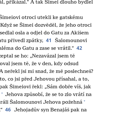
ál, přikázal.“ A tak Šimei dlouho bydlel
Šimeiovi otroci utekli ke gatskému
Když se Šimei dozvěděl, že jeho otroci
sedlal osla a odjel do Gatu za Akišem
41
atu přivedl zpátky,
Šalomounovi
42
aléma do Gatu a zase se vrátil.“
zeptal se ho: „Nezavázal jsem tě
oval jsem tě, že v den, kdy odsud
A neřekl jsi mi snad, že mě poslechneš?
to, co jsi před Jehovou přísahal, a to,
pak Šimeiovi řekl: „Sám dobře víš, jak
+
Jehova způsobí, že se to zlo vrátí na
+
ráli Šalomounovi Jehova požehná
46
.“
Jehojadův syn Benajáš pak na