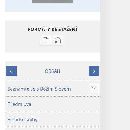
FORMÁTY KE STAŽENÍ
Formáty
Formáty
poblikací
audionahrávek
ke
ke
stažení
stažení
OBSAH
Bible –
Bible –
Předchozí
Další
Překlad
Překlad
nového
nového
Seznamte se s Božím Slovem
Ukázat
světa
světa
více
(2019)
(2019)
Předmluva
Biblické knihy