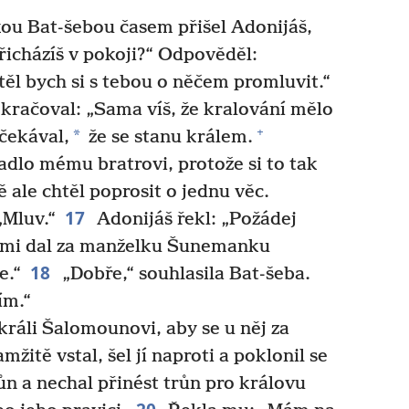
 Bat-šebou časem přišel Adonijáš,
řicházíš v pokoji?“ Odpověděl:
ěl bych si s tebou o něčem promluvit.“
kračoval: „Sama víš, že kralování mělo
+
*
čekával,
že se stanu králem.
padlo mému bratrovi, protože si to tak
 ale chtěl poprosit o jednu věc.
17
„Mluv.“
Adonijáš řekl: „Požádej
 mi dal za manželku Šunemanku
18
e.“
„Dobře,“ souhlasila Bat-šeba.
ím.“
králi Šalomounovi, aby se u něj za
žitě vstal, šel jí naproti a poklonil se
růn a nechal přinést trůn pro královu