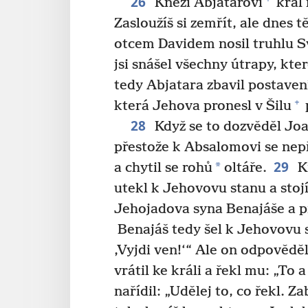
26
Knězi Abjatarovi
král 
Zasloužíš si zemřít, ale dnes 
otcem Davidem nosil truhlu 
jsi snášel všechny útrapy, kte
tedy Abjatara zbavil postaven
+
která Jehova pronesl v Šilu
28
Když se to dozvěděl Joa
přestože k Absalomovi se nepř
29
*
a chytil se rohů
oltáře.
Kr
utekl k Jehovovu stanu a stojí
Jehojadova syna Benajáše a př
Benajáš tedy šel k Jehovovu s
‚Vyjdi ven!‘“ Ale on odpovědě
vrátil ke králi a řekl mu: „To
nařídil: „Udělej to, co řekl. 