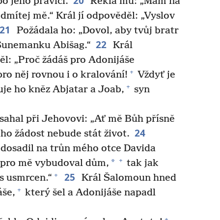
20
o jeho pravici.
Řekla mu: „Mám na
mítej mě.“ Král jí odpověděl: „Vyslov
21
Požádala ho: „Dovol, aby tvůj bratr
22
 Šunemanku Abišag.“
Král
l: „Proč žádáš pro Adonijáše
+
o něj rovnou i o kralování!
Vždyť je
+
je ho kněz Abjatar a Joab,
syn
ahal při Jehovovi: „Ať mě Bůh přísně
24
ho žádost nebude stát život.
 dosadil na trůn mého otce Davida
+
*
 pro mě vybudoval dům,
tak jak
25
+
es usmrcen.“
Král Šalomoun hned
+
áše,
který šel a Adonijáše napadl
+