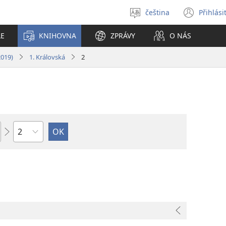
čeština
Přihlási
Vybrat
(ote
jazyk
nové
LE
KNIHOVNA
ZPRÁVY
O NÁS
okno
2019)
1. Královská
2
Kapitola