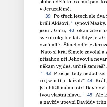
sluha udělá to, co můj pán, kr
v Jeruzalémě.
39
Po třech letech ale dva 
+
králi Akišovi,
synovi Maaky. 
40
jsou v Gatu,
okamžitě si o
své otroky hledat. Když je z G
oznámili: „Šimei odjel z Jeruz
Nato si král Šimeie zavolal a 
přísahou při Jehovovi a nevar
někam vyjdeš, určitě zemřeš? 
43
+
Proč jsi tedy nedodržel 
44
co jsem ti přikázal?“
Král 
jsi ublížil mému otci Davidovi.
45
+
tvou vlastní hlavu.
Ale k
a navždy upevní Davidův trůn