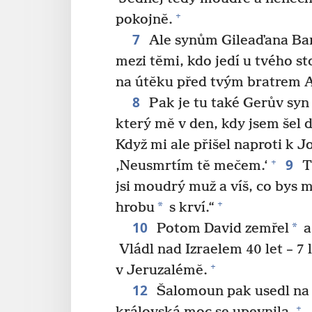
+
pokojně.
7
Ale synům Gileaďana Bar
mezi těmi, kdo jedí u tvého sto
na útěku před tvým bratrem
8
Pak je tu také Gerův sy
který mě v den, kdy jsem šel
Když mi ale přišel naproti k 
9
+
‚Neusmrtím tě mečem.‘
Ty
jsi moudrý muž a víš, co bys 
+
*
hrobu
s krví.“
10
*
Potom David zemřel
a
Vládl nad Izraelem 40 let – 7 
+
v Jeruzalémě.
12
Šalomoun pak usedl na 
+