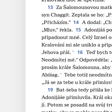
královská moc se upevnila.
13
Za Šalomounovou matkou
syn Chaggit. Zeptala se ho: „P
14
„Přicházím.“
A dodal: „Cht
15
„Mluv,“ řekla.
Adonijáš po
připadnout mně. Celý Izrael o
Kralování mi ale uniklo a při
16
+
Jehova přál.
Teď bych tě
Neodmítej mě.“ Odpověděla: 
prosím krále Šalomouna, aby
+
Abišag.
Tebe totiž neodmítn
„Já se za tebe u krále přimluv
19
Bat-šeba tedy přišla ke 
Adonijáše přimluvila. Král okam
jí. Potom se posadil na svůj t