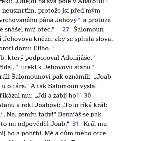
řekl: „Odejdi na svá pole v Anatotu!
tě neusmrtím, protože jsi před mým
+
Svrchovaného pána Jehovy
a protože
27
+
ré snášel můj otec.“
Šalomoun
í Jehovova kněze, aby se splnila slova,
+
proti domu Eliho.
+
b, který podporoval Adonijáše,
+
+
idal,
utekl k Jehovovu stanu
áli Šalomounovi pak oznámili: „Joab
 u oltáře.“ A tak Šalomoun vyslal
30
ikázal mu: „Jdi a zabij ho!“
tanu a řekl Joabovi: „Toto říká král:
l: „Ne, zemřu tady!“ Benajáš se pak
31
 a to mi odpověděl Joab.“
Král mu
Zabij ho a pohřbi. Mě a dům mého otce