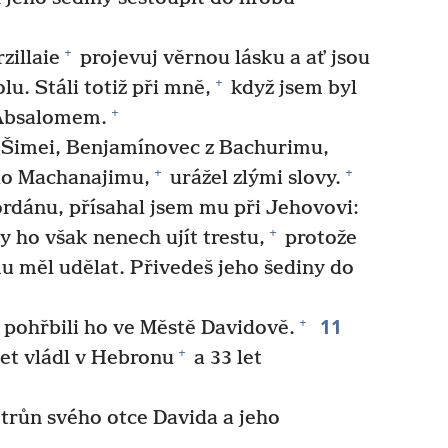
+
zillaie
projevuj věrnou lásku a ať jsou
+
lu. Stáli totiž při mně,
když jsem byl
+
 Absalomem.
n Šimei, Benjamínovec z Bachurimu,
+
+
 do Machanajimu,
urážel zlými slovy.
Jordánu, přísahal jsem mu při Jehovovi:
+
 ho však nenech ujít trestu,
protože
mu měl udělat. Přivedeš jeho šediny do
11
+
 pohřbili ho ve Městě Davidově.
+
let vládl v Hebronu
a 33 let
trůn svého otce Davida a jeho