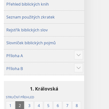
Přehled biblických knih
Seznam použitých zkratek
Rejstřík biblických slov
Slovníček biblických pojmů
Příloha A
Ukázat
více
Příloha B
Ukázat
více
1. Královská
STRUČNÝ PŘEHLED
1
2
3
4
5
6
7
8