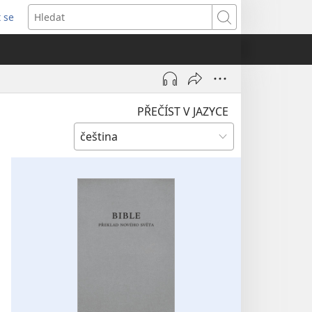
t se
vřeno
Hledat
)
PŘEČÍST V JAZYCE