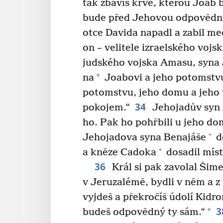
tak zbavíš krve, kterou Joab 
bude před Jehovou odpovědn
otce Davida napadl a zabil m
on – velitele izraelského vojs
judského vojska Amasu, syna 
*
na
Joabovi a jeho potomstv
potomstvu, jeho domu a jeho 
34
pokojem.“
Jehojadův syn B
ho. Pak ho pohřbili u jeho do
+
Jehojadova syna Benajáše
do
+
a kněze Cadoka
dosadil míst
36
Král si pak zavolal Šime
v Jeruzalémě, bydli v něm a z
vyjdeš a překročíš údolí Kidro
3
*
budeš odpovědný ty sám.“