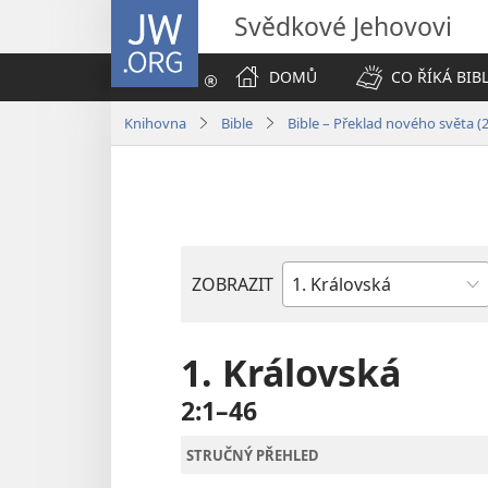
JW.ORG
Svědkové Jehovovi
DOMŮ
CO ŘÍKÁ BIB
Knihovna
Bible
Bible – Překlad nového světa (
ZOBRAZIT
Biblická
kniha
1. Královská
2:1–46
STRUČNÝ PŘEHLED