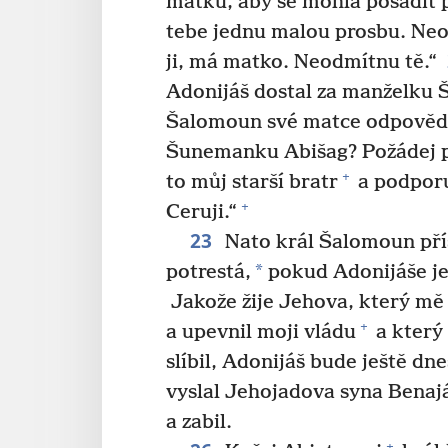
matku, aby se mohla posadit p
tebe jednu malou prosbu. Neod
ji, má matko. Neodmítnu tě.“
Adonijáš dostal za manželku
Šalomoun své matce odpovědě
Šunemanku Abišag? Požádej pr
+
to můj starší bratr
a podporu
+
Ceruji.“
23
Nato král Šalomoun přís
*
potrestá,
pokud Adonijáše je
Jakože žije Jehova, který mě
+
a upevnil moji vládu
a který
slíbil, Adonijáš bude ještě dn
vyslal Jehojadova syna Benaj
a zabil.
+