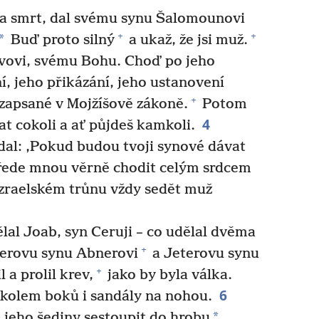
va smrt, dal svému synu Šalomounovi
+
+
*
Buď proto silný
a ukaž, že jsi muž.
ovovi, svému Bohu. Choď po jeho
í, jeho přikázání, jeho ustanovení
+
 zapsané v Mojžíšově zákoně.
Potom
4
at cokoli a ať půjdeš kamkoli.
 dal: ‚Pokud budou tvoji synové dávat
přede mnou věrně chodit celým srdcem
zraelském trůnu vždy sedět muž
lal Joab, syn Ceruji – co udělal dvěma
+
Nerovu synu Abnerovi
a Jeterovu synu
+
 a prolil krev,
jako by byla válka.
6
k kolem boků i sandály na nohou.
*
jeho šediny sestoupit do hrobu