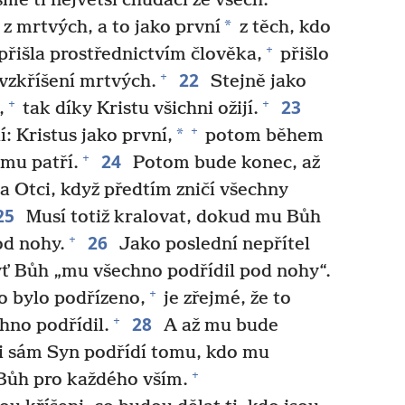
me ti největší chudáci ze všech.
*
 z mrtvých, a to jako první
z těch, kdo
+
řišla prostřednictvím člověka,
přišlo
22
+
vzkříšení mrtvých.
Stejně jako
23
+
+
,
tak díky Kristu všichni ožijí.
+
*
 Kristus jako první,
potom během
24
+
 mu patří.
Potom bude konec, až
 Otci, když předtím zničí všechny
25
Musí totiž kralovat, dokud mu Bůh
26
+
od nohy.
Jako poslední nepřítel
ť Bůh „mu všechno podřídil pod nohy“.
+
o bylo podřízeno,
je zřejmé, že to
28
+
hno podřídil.
A až mu bude
i sám Syn podřídí tomu, kdo mu
+
ůh pro každého vším.