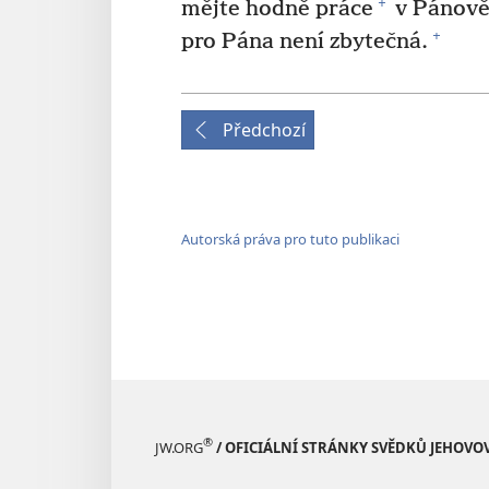
+
mějte hodně práce
v Pánově 
+
pro Pána není zbytečná.
Předchozí
Autorská práva pro tuto publikaci
®
JW.ORG
/ OFICIÁLNÍ STRÁNKY SVĚDKŮ JEHOVO