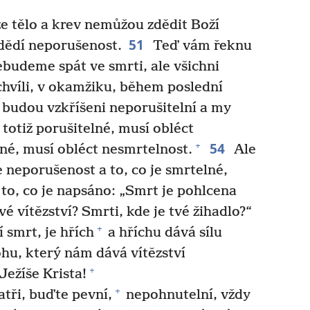
že tělo a krev nemůžou zdědit Boží
51
zdědí neporušenost.
Teď vám řeknu
ebudeme spát ve smrti, ale všichni
hvíli, v okamžiku, během poslední
 budou vzkříšeni neporušitelní a my
 totiž porušitelné, musí obléct
54
+
lné, musí obléct nesmrtelnost.
Ale
če neporušenost a to, co je smrtelné,
 to, co je napsáno: „Smrt je pohlcena
vé vítězství? Smrti, kde je tvé žihadlo?“
+
 smrt, je hřích
a hříchu dává sílu
hu, který nám dává vítězství
+
ežíše Krista!
+
atři, buďte pevní,
nepohnutelní, vždy