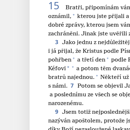
15
Bratři, připomínám vám
+
oznámil,
kterou jste přijali a
dobré zprávy, kterou jsem vá
zachráněni. Jinak jste uvěřili
3
Jako jednu z nejdůležitěj
i já přijal, že Kristus podle P
+
+
pohřben
a třetí den
podle 
+
*
Kéfovi
a potom těm dvanác
+
bratrů najednou.
Někteří už 
7
s námi.
Potom se objevil J
a poslednímu ze všech se obj
narozenému.
9
Jsem totiž nejposlednější
nazýván apoštolem, protože j
díky Boží nezasloužené laskav