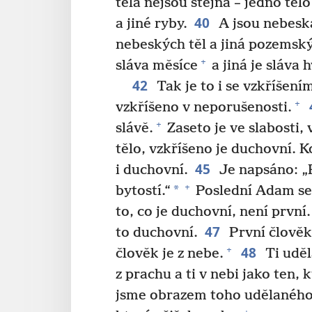
těla nejsou stejná – jedno tělo
40
a jiné ryby.
A jsou nebeská
nebeských těl a jiná pozemsk
+
sláva měsíce
a jiná je sláva 
42
Tak je to i se vzkříšení
+
vzkříšeno v neporušenosti.
+
slávě.
Zaseto je ve slabosti, 
tělo, vzkříšeno je duchovní. K
45
i duchovní.
Je napsáno: „P
+
*
bytostí.“
Poslední Adam se
to, co je duchovní, není první
47
to duchovní.
První člověk
48
+
člověk je z nebe.
Ti uděl
z prachu a ti v nebi jako ten, k
jsme obrazem toho udělaného