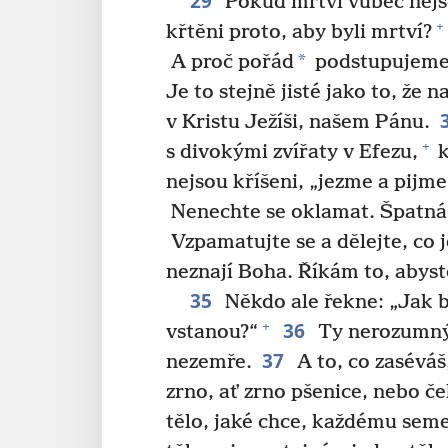
29
Pokud mrtví vůbec nejso
+
křtěni proto, aby byli mrtví?
*
A proč pořád
podstupujeme
Je to stejně jisté jako to, že
v Kristu Ježíši, našem Pánu.
+
s divokými zvířaty v Efezu,
k
nejsou kříšeni, „jezme a pijme
Nenechte se oklamat. Špatná 
Vzpamatujte se a dělejte, co j
neznají Boha. Říkám to, abyste
35
Někdo ale řekne: „Jak b
36
+
vstanou?“
Ty nerozumný!
37
nezemře.
A to, co zaséváš,
zrno, ať zrno pšenice, nebo če
tělo, jaké chce, každému semen