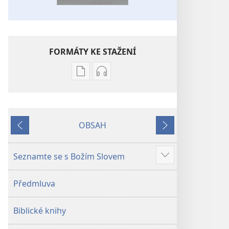
FORMÁTY KE STAŽENÍ
Formáty
Formáty
poblikací
audionahrávek
ke
ke
stažení
stažení
OBSAH
Bible –
Bible –
Předchozí
Další
Překlad
Překlad
nového
nového
Seznamte se s Božím Slovem
Ukázat
světa
světa
více
(2019)
(2019)
Předmluva
Biblické knihy