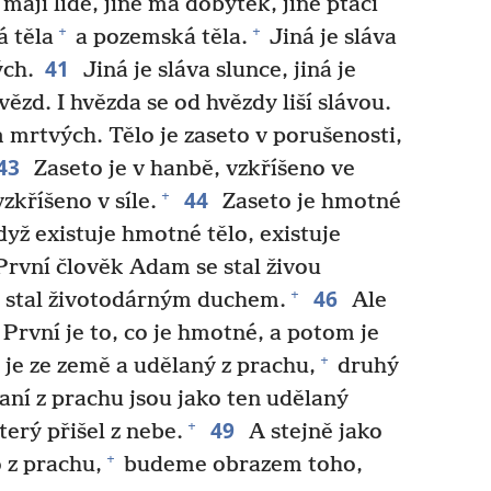
 mají lidé, jiné má dobytek, jiné ptáci
+
+
 těla
a pozemská těla.
Jiná je sláva
41
ých.
Jiná je sláva slunce, jiná je
hvězd. I hvězda se od hvězdy liší slávou.
m mrtvých. Tělo je zaseto v porušenosti,
43
Zaseto je v hanbě, vzkříšeno ve
44
+
vzkříšeno v síle.
Zaseto je hmotné
dyž existuje hmotné tělo, existuje
rvní člověk Adam se stal živou
46
+
 stal životodárným duchem.
Ale
. První je to, co je hmotné, a potom je
+
 je ze země a udělaný z prachu,
druhý
aní z prachu jsou jako ten udělaný
49
+
terý přišel z nebe.
A stejně jako
+
 z prachu,
budeme obrazem toho,