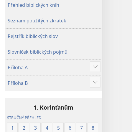
Přehled biblických knih
Seznam použitých zkratek
Rejstřík biblických slov
Slovníček biblických pojmů
Příloha A
Ukázat
více
Příloha B
Ukázat
více
1. Korinťanům
STRUČNÝ PŘEHLED
1
2
3
4
5
6
7
8