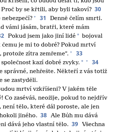
u kříšeni, co budou dělat ti, kdo jsou
30
Proč by se křtili, aby byli takoví?
31
+
 nebezpečí?
Denně čelím smrti.
 nad vámi jásám, bratři, které mám
32
*
Pokud jsem jako jiní lidé
bojoval
 čemu je mi to dobré? Pokud mrtví
33
+
, protože zítra zemřeme“.
34
+
*
společnost kazí dobré zvyky.
e správné, nehřešte. Někteří z vás totiž
 se zastyděli.
udou mrtví vzkříšeni? V jakém těle
 Co zaséváš, neožije, pokud to nejdřív
 není tělo, které dál poroste, ale jen
38
hokoli jiného.
Ale Bůh mu dává
39
i dává jeho vlastní tělo.
Všechna