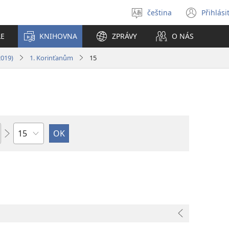
čeština
Přihlási
Vybrat
(ote
jazyk
nové
LE
KNIHOVNA
ZPRÁVY
O NÁS
okno
2019)
1. Korinťanům
15
Kapitola