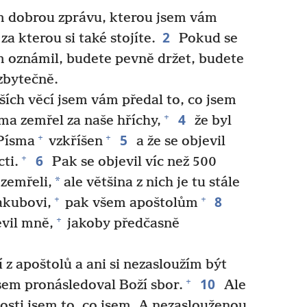
 dobrou zprávu, kterou jsem vám
2
 za kterou si také stojíte.
Pokud se
m oznámil, budete pevně držet, budete
 zbytečně.
ších věcí jsem vám předal to, co jsem
4
+
ísma zemřel za naše hříchy,
že byl
5
+
+
Písma
vzkříšen
a že se objevil
6
+
ti.
Pak se objevil víc než 500
*
zemřeli,
ale většina z nich je tu stále
8
+
+
akubovi,
pak všem apoštolům
+
evil mně,
jakoby předčasně
 z apoštolů a ani si nezasloužím být
10
+
sem pronásledoval Boží sbor.
Ale
osti jsem to, co jsem. A nezaslouženou