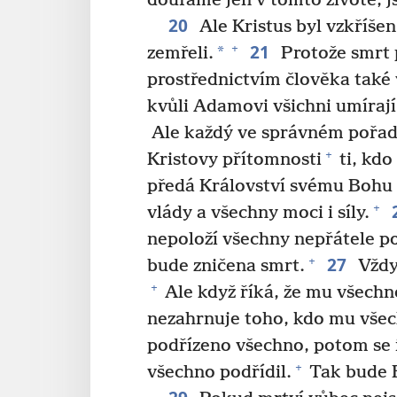
doufáme jen v tomto životě, js
20
Ale Kristus byl vzkříšen
21
+
*
zemřeli.
Protože smrt p
prostřednictvím člověka také 
kvůli Adamovi všichni umírají
Ale každý ve správném pořadí:
+
Kristovy přítomnosti
ti, kdo
předá Království svému Bohu a
+
vlády a všechny moci i síly.
nepoloží všechny nepřátele p
27
+
bude zničena smrt.
Vždy
+
Ale když říká, že mu všechn
nezahrnuje toho, kdo mu všec
podřízeno všechno, potom se 
+
všechno podřídil.
Tak bude B