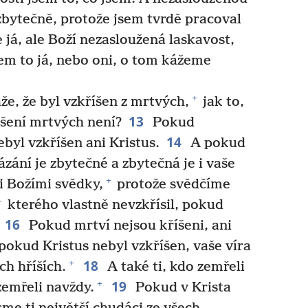
zbytečně, protože jsem tvrdě pracoval
e já, ale Boží nezasloužená laskavost,
em to já, nebo oni, o tom kážeme
+
že, že byl vzkříšen z mrtvých,
jak to,
13
říšení mrtvých není?
Pokud
14
byl vzkříšen ani Kristus.
A pokud
ázání je zbytečné a zbytečná je i vaše
+
i Božími svědky,
protože svědčíme
+
kterého vlastně nevzkřísil, pokud
16
Pokud mrtví nejsou kříšeni, ani
pokud Kristus nebyl vzkříšen, vaše víra
18
+
ch hříších.
A také ti, kdo zemřeli
19
+
zemřeli navždy.
Pokud v Krista