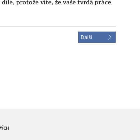
díle, protože víte, že vaše tvrdá práce
Další
VÝCH