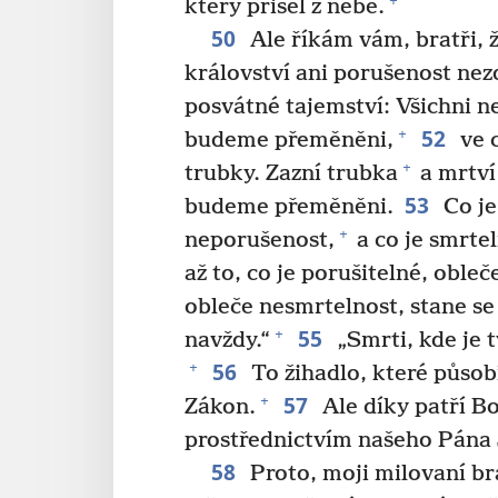
+
který přišel z nebe.
50
Ale říkám vám, bratři, 
království ani porušenost ne
posvátné tajemství: Všichni n
52
+
budeme přeměněni,
ve c
+
trubky. Zazní trubka
a mrtví
53
budeme přeměněni.
Co je
+
neporušenost,
a co je smrte
až to, co je porušitelné, oble
obleče nesmrtelnost, stane se
55
+
navždy.“
„Smrti, kde je t
56
+
To žihadlo, které působí
57
+
Zákon.
Ale díky patří Bo
prostřednictvím našeho Pána J
58
Proto, moji milovaní br