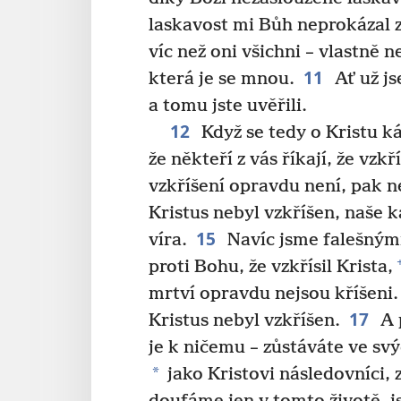
laskavost mi Bůh neprokázal 
víc než oni všichni – vlastně n
11
která je se mnou.
Ať už js
a tomu jste uvěřili.
12
Když se tedy o Kristu ká
že někteří z vás říkají, že vzk
vzkříšení opravdu není, pak ne
Kristus nebyl vzkříšen, naše k
15
víra.
Navíc jsme falešným
proti Bohu, že vzkřísil Krista,
mrtví opravdu nejsou kříšeni.
17
Kristus nebyl vzkříšen.
A 
je k ničemu – zůstáváte ve svý
*
jako Kristovi následovníci, 