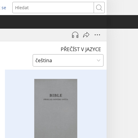
t se
vřeno
Hledat
)
PŘEČÍST V JAZYCE