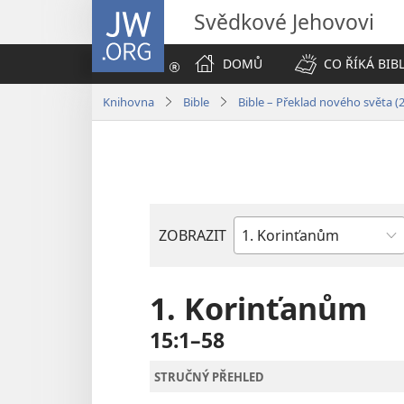
JW.ORG
Svědkové Jehovovi
DOMŮ
CO ŘÍKÁ BIB
Knihovna
Bible
Bible – Překlad nového světa (
ZOBRAZIT
Biblická
kniha
1. Korinťanům
15:1–58
STRUČNÝ PŘEHLED