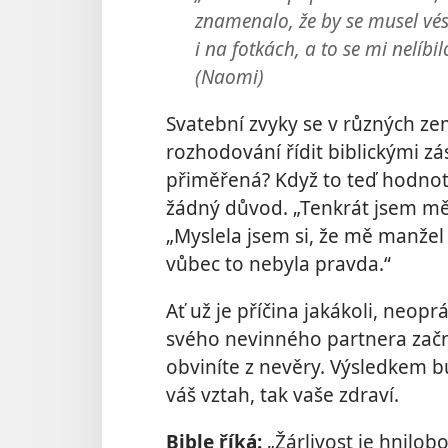
znamenalo, že by se musel vést
i na fotkách, a to se mi nelíbi
(Naomi)
Svatební zvyky se v různých zemí
rozhodování řídit biblickými z
přiměřená? Když to teď hodnotí 
žádný důvod. „Tenkrát jsem mě
„Myslela jsem si, že mě manžel
vůbec to nebyla pravda.“
Ať už je příčina jakákoli, neop
svého nevinného partnera zač
obviníte z nevěry. Výsledkem b
váš vztah, tak vaše zdraví.
Bible říká:
„Žárlivost je hnilobo