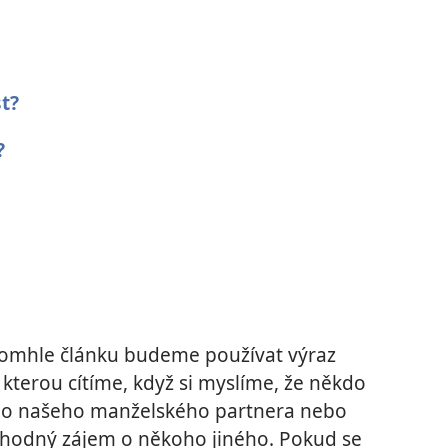
t?
?
V tomhle článku budeme používat výraz
, kterou cítíme, když si myslíme, že někdo
m o našeho manželského partnera nebo
vhodný zájem o někoho jiného. Pokud se