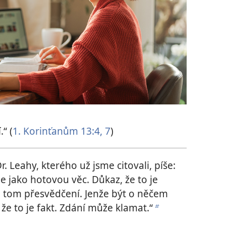
“ (
1. Korinťanům 13:4,
7
)
r. Leahy, kterého už jsme citovali, píše:
e jako hotovou věc. Důkaz, že to je
 o tom přesvědčení. Jenže být o něčem
e to je fakt. Zdání může klamat.“
b