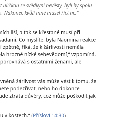
 uličkou se svědkyní nevěsty, byli by spolu
lo. Nakonec kvůli mně musel říct ne.“
ch liší, a tak se křesťané musí při
ásadami. Co myslíte, byla Naomina reakce
zpětně, říká, že k žárlivosti neměla
la hrozně nízké sebevědomí,“ vzpomíná.
 porovnává s ostatními ženami, ale
rávněná žárlivost vás může vést k tomu, že
nete podezřívat, nebo ho dokonce
ude ztráta důvěry, což může poškodit jak
u v kostech.“ (
Přísloví 14:30
)