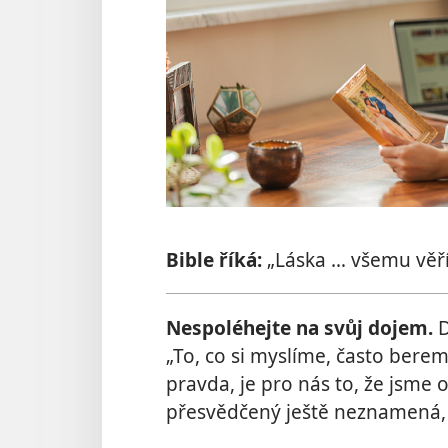
Bible říká:
„Láska … všemu věří.
Nespoléhejte na svůj dojem.
D
„To, co si myslíme, často berem
pravda, je pro nás to, že jsme
přesvědčený ještě neznamená, ž