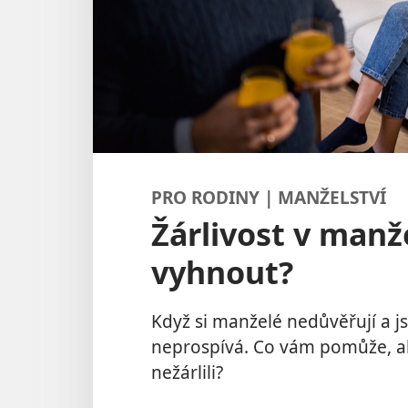
PRO RODINY | MANŽELSTVÍ
Žárlivost v manžel
vyhnout?
Když si manželé nedůvěřují a js
neprospívá. Co vám pomůže, 
nežárlili?