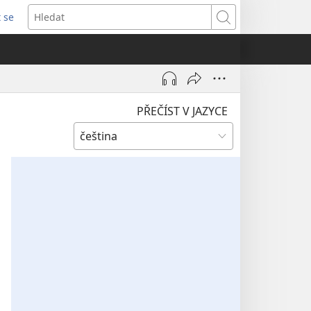
t se
vřeno
Hledat
)
PŘEČÍST V JAZYCE