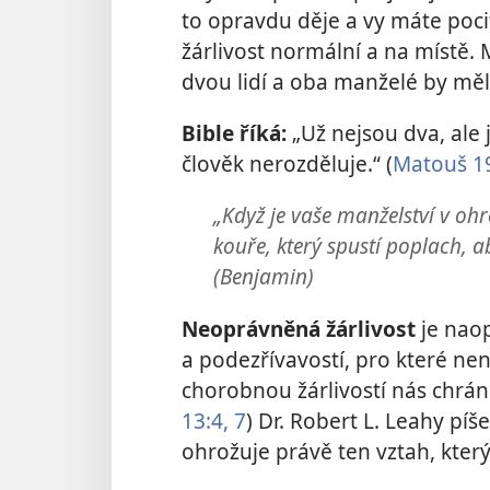
to opravdu děje a vy máte pocit
žárlivost normální a na místě. M
dvou lidí a oba manželé by měli
Bible říká:
„Už nejsou dva, ale 
člověk nerozděluje.“ (
Matouš 1
„Když je vaše manželství v ohro
kouře, který spustí poplach, a
(Benjamin)
Neoprávněná žárlivost
je nao
a podezřívavostí, pro které ne
chorobnou žárlivostí nás chrán
13:4,
7
) Dr. Robert L. Leahy píš
ohrožuje právě ten vztah, který 