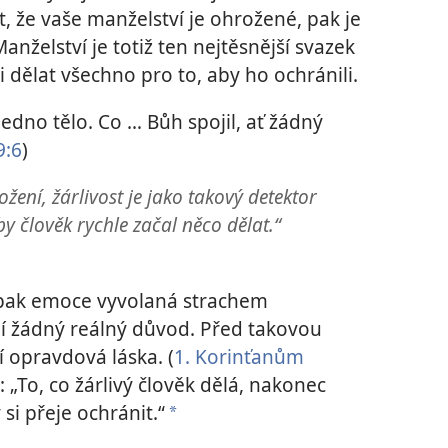
, že vaše manželství je ohrožené, pak je
anželství je totiž ten nejtěsnější svazek
 dělat všechno pro to, aby ho ochránili.
jedno tělo. Co … Bůh spojil, ať žádný
9:6
)
žení, žárlivost je jako takový detektor
by člověk rychle začal něco dělat.“
pak emoce vyvolaná strachem
ní žádný reálný důvod. Před takovou
í opravdová láska. (
1. Korinťanům
e: „To, co žárlivý člověk dělá, nakonec
si přeje ochránit.“
a