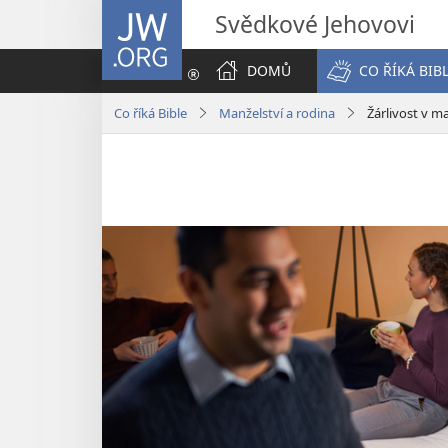
JW.ORG
Svědkové Jehovovi
DOMŮ
CO ŘÍKÁ BIB
Co říká Bible
Manželství a rodina
Žárlivost v ma