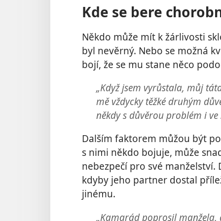
Kde se bere chorobn
Někdo může mít k žárlivosti sk
byl nevěrný. Nebo se možná kvů
bojí, že se mu stane něco pod
„Když jsem vyrůstala, můj tá
mě vždycky těžké druhým dův
někdy s důvěrou problém i ve 
Dalším faktorem můžou být poc
s nimi někdo bojuje, může snad
nebezpečí pro své manželství.
kdyby jeho partner dostal příle
jinému.
„Kamarád poprosil manžela, a