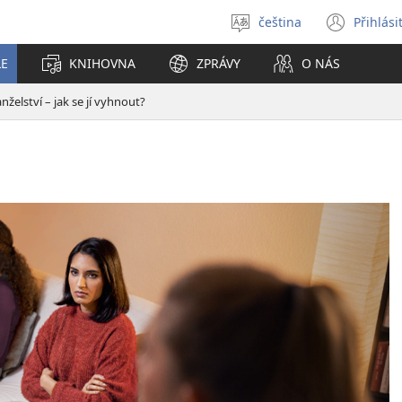
čeština
Přihlási
Vybrat
(ote
jazyk
nové
LE
KNIHOVNA
ZPRÁVY
O NÁS
okno
nželství – jak se jí vyhnout?