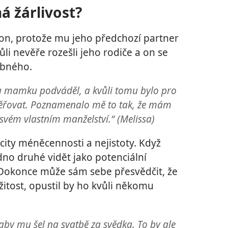
á žárlivost?
lon, protože mu jeho předchozí partner
li nevěře rozešli jeho rodiče a on se
obného.
ta mamku podváděl, a kvůli tomu bylo pro
ěřovat. Poznamenalo mě to tak, že mám
svém vlastním manželství.“ (Melissa)
ity méněcennosti a nejistoty. Když
no druhé vidět jako potenciální
 Dokonce může sám sebe přesvědčit, že
žitost, opustil by ho kvůli někomu
by mu šel na svatbě za svědka. To by ale