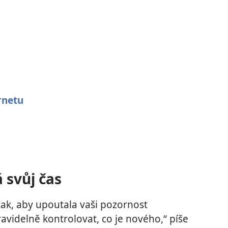
rnetu
á svůj čas
tak, aby upoutala vaši pozornost
ravidelně kontrolovat, co je nového,“ píše