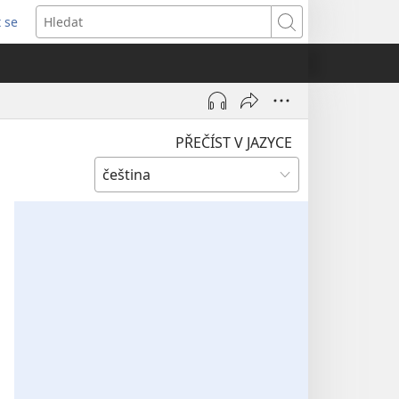
t se
vřeno
Hledat
)
PŘEČÍST V JAZYCE