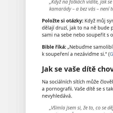
„Když na fotkách vidíte, jak s
kamarády – a bez vás – není to
Položte si otázky:
Když můj syn 
dělají druzí, jak to na ně bude
sami na sebe nebo soupeřit s o
Bible říká:
„Nebuďme samolibí
k soupeření a nezáviďme si.“ (
G
Jak se vaše dítě cho
Na sociálních sítích může člově
a pornografii. Vaše dítě se s t
nevyhledává.
„Všimla jsem si, že to, co se d