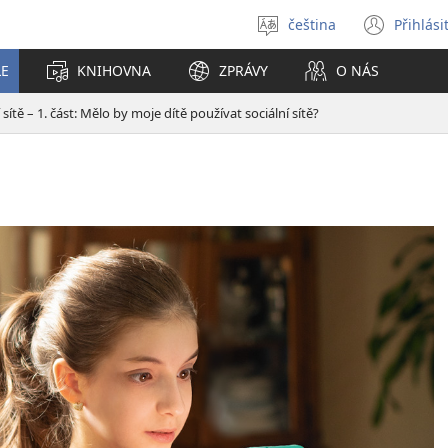
čeština
Přihlási
Vybrat
(ote
jazyk
nové
LE
KNIHOVNA
ZPRÁVY
O NÁS
okno
í sítě – 1. část: Mělo by moje dítě používat sociální sítě?