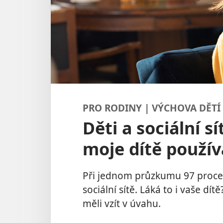
PRO RODINY | VÝCHOVA DĚTÍ
Děti a sociální sí
moje dítě používa
Při jednom průzkumu 97 procent
sociální sítě. Láká to i vaše dít
měli vzít v úvahu.