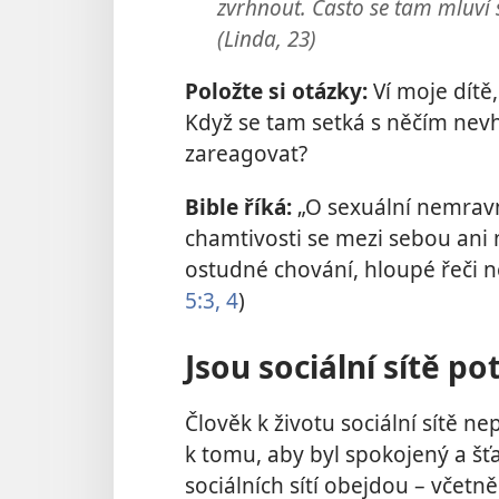
zvrhnout. Často se tam mluví
(Linda, 23)
Položte si otázky:
Ví moje dítě,
Když se tam setká s něčím ne
zareagovat?
Bible říká:
„O sexuální nemravn
chamtivosti se mezi sebou ani 
ostudné chování, hloupé řeči n
5:3, 4
)
Jsou sociální sítě po
Člověk k životu sociální sítě n
k tomu, aby byl spokojený a šťa
sociálních sítí obejdou – včetně