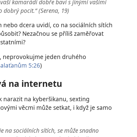
e vaši kamarádi dobře baví s jinými vašimi
 dobrý pocit.“ (Serena, 19)
nebo dcera uvidí, co na sociálních sítích
 působit? Nezačnou se příliš zaměřovat
statními?
, neprovokujme jeden druhého
alaťanům 5:26
)
vá na internetu
k narazit na kyberšikanu, sexting
akovými věcmi může setkat, i když je samo
ěje na sociálních sítích, se může snadno