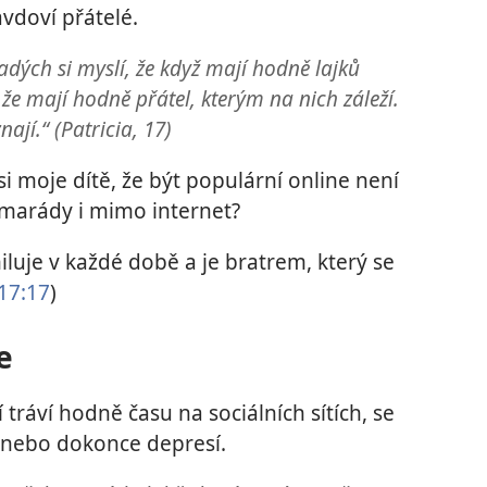
avdoví přátelé.
adých si myslí, že když mají hodně lajků
že mají hodně přátel, kterým na nich záleží.
nají.“ (Patricia, 17)
 moje dítě, že být populární online není
kamarády i mimo internet?
luje v každé době a je bratrem, který se
 17:17
)
e
ří tráví hodně času na sociálních sítích, se
tí nebo dokonce depresí.