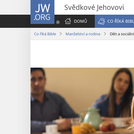
JW.ORG
Svědkové Jehovovi
DOMŮ
CO ŘÍKÁ BIB
Co říká Bible
Manželství a rodina
Děti a sociáln