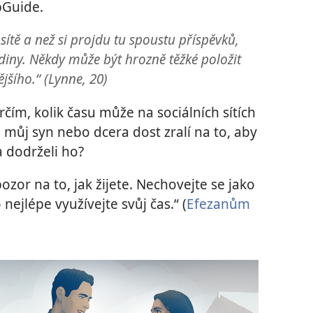
pGuide.
sítě a než si projdu tu spoustu příspěvků,
iny. Někdy může být hrozně těžké položit
ějšího.“ (Lynne, 20)
rčím, kolik času může na sociálních sítích
u můj syn nebo dcera dost zralí na to, aby
 a dodrželi ho?
ozor na to, jak žijete. Nechovejte se jako
nejlépe využívejte svůj čas.“ (
Efezanům