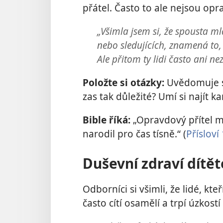
přátel. Často to ale nejsou opr
„Všimla jsem si, že spousta ml
nebo sledujících, znamená to, 
Ale přitom ty lidi často ani nez
Položte si otázky:
Uvědomuje si
zas tak důležité? Umí si najít 
Bible říká:
„Opravdový přítel mi
narodil pro čas tísně.“ (
Přísloví
Duševní zdraví dítět
Odborníci si všimli, že lidé, kte
často cítí osamělí a trpí úzkos