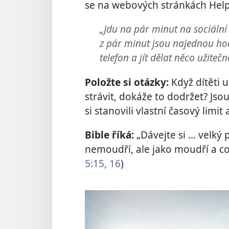
se na webových stránkách Hel
„Jdu na pár minut na sociální 
z pár minut jsou najednou hod
telefon a jít dělat něco užitečn
Položte si otázky:
Když dítěti u
strávit, dokáže to dodržet? Jso
si stanovili vlastní časový limit
Bible říká:
„Dávejte si … velký p
nemoudří, ale jako moudří a co 
5:15, 16
)