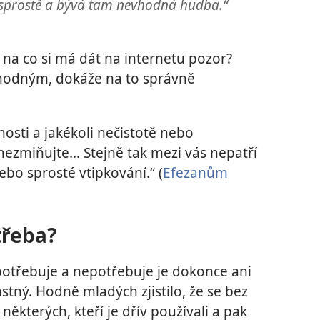
 sprostě a bývá tam nevhodná hudba.“
 na co si má dát na internetu pozor?
vhodným, dokáže na to správně
osti a jakékoli nečistotě nebo
nezmiňujte… Stejně tak mezi vás nepatří
ebo sprosté vtipkování.“ (
Efezanům
třeba?
epotřebuje a nepotřebuje je dokonce ani
stný. Hodně mladých zjistilo, že se bez
 některých, kteří je dřív používali a pak