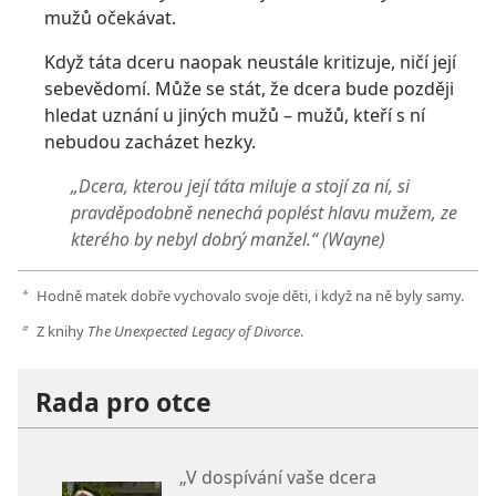
mužů očekávat.
Když táta dceru naopak neustále kritizuje, ničí její
sebevědomí. Může se stát, že dcera bude později
hledat uznání u jiných mužů – mužů, kteří s ní
nebudou zacházet hezky.
„Dcera, kterou její táta miluje a stojí za ní, si
pravděpodobně nenechá poplést hlavu mužem, ze
kterého by nebyl dobrý manžel.“ (Wayne)
Hodně matek dobře vychovalo svoje děti, i když na ně byly samy.
a
Z knihy
The Unexpected Legacy of Divorce
.
b
Rada pro otce
„V dospívání vaše dcera