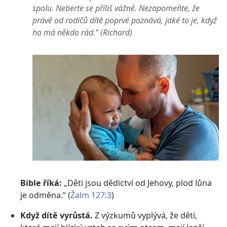
spolu. Neberte se příliš vážně. Nezapomeňte, že
právě od rodičů dítě poprvé poznává, jaké to je, když
ho má někdo rád.“ (Richard)
Bible říká:
„Děti jsou dědictví od Jehovy, plod lůna
je odměna.“ (
Žalm 127:3
)
Když dítě vyrůstá.
Z výzkumů vyplývá, že děti,