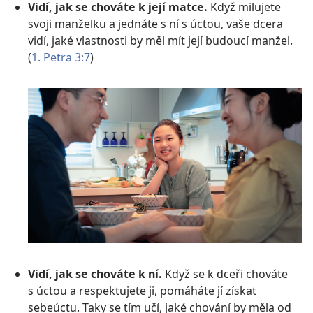
Vidí, jak se chováte k její matce.
Když milujete
svoji manželku a jednáte s ní s úctou, vaše dcera
vidí, jaké vlastnosti by měl mít její budoucí manžel.
(
1. Petra 3:7
)
Vidí, jak se chováte k ní.
Když se k dceři chováte
s úctou a respektujete ji, pomáháte jí získat
sebeúctu. Taky se tím učí, jaké chování by měla od