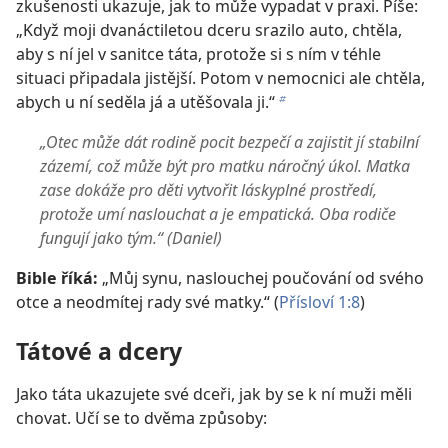
zkušenosti ukazuje, jak to může vypadat v praxi. Píše:
„Když moji dvanáctiletou dceru srazilo auto, chtěla,
aby s ní jel v sanitce táta, protože si s ním v téhle
situaci připadala jistější. Potom v nemocnici ale chtěla,
abych u ní seděla já a utěšovala ji.“
b
„Otec může dát rodině pocit bezpečí a zajistit jí stabilní
zázemí, což může být pro matku náročný úkol. Matka
zase dokáže pro děti vytvořit láskyplné prostředí,
protože umí naslouchat a je empatická. Oba rodiče
fungují jako tým.“ (Daniel)
Bible říká:
„Můj synu, naslouchej poučování od svého
otce a neodmítej rady své matky.“ (
Přísloví 1:8
)
Tátové a dcery
Jako táta ukazujete své dceři, jak by se k ní muži měli
chovat. Učí se to dvěma způsoby: