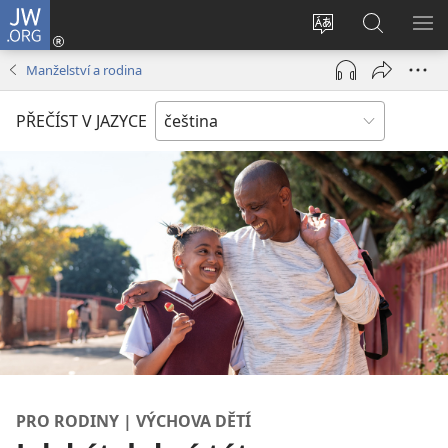
JW.ORG
Přihlásit
se
Změnit
Hledat
ZO
(otevřeno
jazyk
na
NA
Manželství a rodina
nové
stránek
JW.ORG
okno)
PŘEČÍST V JAZYCE
PRO RODINY | VÝCHOVA DĚTÍ