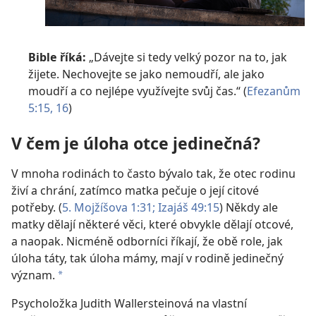
Bible říká:
„Dávejte si tedy velký pozor na to, jak
žijete. Nechovejte se jako nemoudří, ale jako
moudří a co nejlépe využívejte svůj čas.“ (
Efezanům
5:15, 16
)
V čem je úloha otce jedinečná?
V mnoha rodinách to často bývalo tak, že otec rodinu
živí a chrání, zatímco matka pečuje o její citové
potřeby. (
5. Mojžíšova 1:31;
Izajáš 49:15
) Někdy ale
matky dělají některé věci, které obvykle dělají otcové,
a naopak. Nicméně odborníci říkají, že obě role, jak
úloha táty, tak úloha mámy, mají v rodině jedinečný
význam.
a
Psycholožka Judith Wallersteinová na vlastní