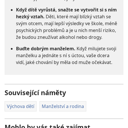
Když dítě vyrůstá, snažte se vytvořit si s ním
hezký vztah.
Děti, které mají blízký vztah se
svým otcem, mají lepší výsledky ve škole, méně
psychických problémů a je u nich menší riziko,
že budou zneužívat alkohol nebo drogy.
Buďte dobrým manželem.
Když milujete svoji
manželku a jednáte s ní s úctou, vaše dcera
vidí, jaké chování by měla od muže očekávat.
Související náměty
Výchova dětí
Manželství a rodina
Mohlo by vás také zajímat