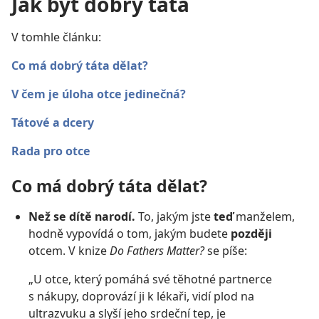
Jak být dobrý táta
V tomhle článku:
Co má dobrý táta dělat?
V čem je úloha otce jedinečná?
Tátové a dcery
Rada pro otce
Co má dobrý táta dělat?
Než se dítě narodí.
To, jakým jste
teď
manželem,
hodně vypovídá o tom, jakým budete
později
otcem. V knize
Do Fathers Matter?
se píše:
„U otce, který pomáhá své těhotné partnerce
s nákupy, doprovází ji k lékaři, vidí plod na
ultrazvuku a slyší jeho srdeční tep, je