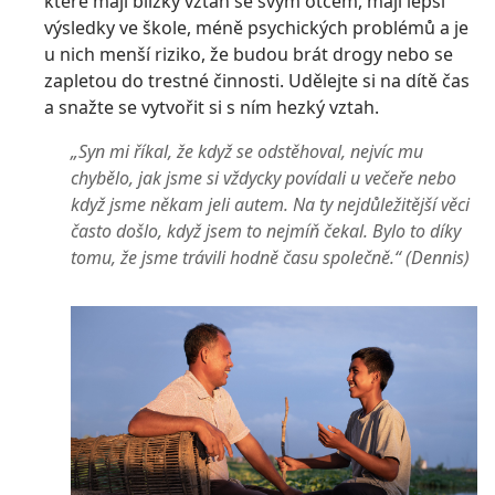
které mají blízký vztah se svým otcem, mají lepší
výsledky ve škole, méně psychických problémů a je
u nich menší riziko, že budou brát drogy nebo se
zapletou do trestné činnosti. Udělejte si na dítě čas
a snažte se vytvořit si s ním hezký vztah.
„Syn mi říkal, že když se odstěhoval, nejvíc mu
chybělo, jak jsme si vždycky povídali u večeře nebo
když jsme někam jeli autem. Na ty nejdůležitější věci
často došlo, když jsem to nejmíň čekal. Bylo to díky
tomu, že jsme trávili hodně času společně.“ (Dennis)