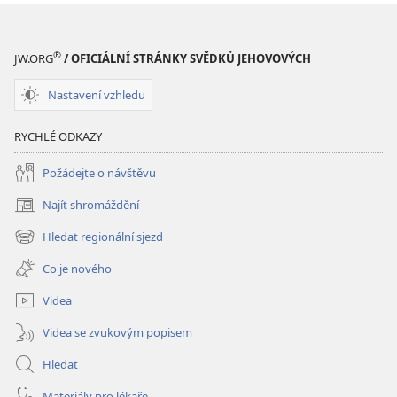
®
JW.ORG
/ OFICIÁLNÍ STRÁNKY SVĚDKŮ JEHOVOVÝCH
Nastavení vzhledu
RYCHLÉ ODKAZY
Požádejte o návštěvu
Najít shromáždění
(otevřeno
nové
Hledat regionální sjezd
(otevřeno
okno)
nové
Co je nového
okno)
Videa
Videa se zvukovým popisem
Hledat
Materiály pro lékaře