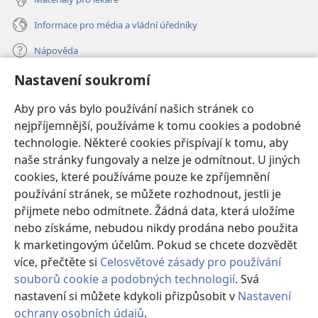
Informace pro média a vládní úředníky
Nápověda
Nastavení soukromí
Dary
(otevřeno
nové
Aby pro vás bylo používání našich stránek co
okno)
nejpříjemnější, používáme k tomu cookies a podobné
ONLINE KNIHOVNA Strážné věže
(otevřeno
technologie. Některé cookies přispívají k tomu, aby
nové
®
JW Hub
naše stránky fungovaly a nelze je odmítnout. U jiných
okno)
(otevřeno
cookies, které používáme pouze ke zpříjemnění
nové
®
JW Library
okno)
používání stránek, se můžete rozhodnout, jestli je
přijmete nebo odmítnete. Žádná data, která uložíme
Watchtower Library
nebo získáme, nebudou nikdy prodána nebo použita
k marketingovým účelům. Pokud se chcete dozvědět
více, přečtěte si
Celosvětové zásady pro používání
souborů cookie a podobných technologií
. Svá
Copyright
© 2026 Watch Tower Bible and Tract Society of Pennsylvania.
nastavení si můžete kdykoli přizpůsobit v
Nastavení
PODMÍNKY POUŽITÍ
|
OCHRANA SOUKROMÍ
|
NASTAVENÍ
ochrany osobních údajů
.