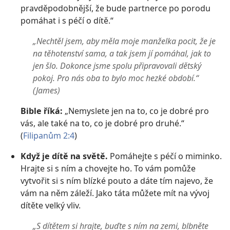
pravděpodobnější, že bude partnerce po porodu
pomáhat i s péčí o dítě.“
„Nechtěl jsem, aby měla moje manželka pocit, že je
na těhotenství sama, a tak jsem jí pomáhal, jak to
jen šlo. Dokonce jsme spolu připravovali dětský
pokoj. Pro nás oba to bylo moc hezké období.“
(James)
Bible říká:
„Nemyslete jen na to, co je dobré pro
vás, ale také na to, co je dobré pro druhé.“
(
Filipanům 2:4
)
Když je dítě na světě.
Pomáhejte s péčí o miminko.
Hrajte si s ním a chovejte ho. To vám pomůže
vytvořit si s ním blízké pouto a dáte tím najevo, že
vám na něm záleží. Jako táta můžete mít na vývoj
dítěte velký vliv.
„S dítětem si hrajte, buďte s ním na zemi, blbněte