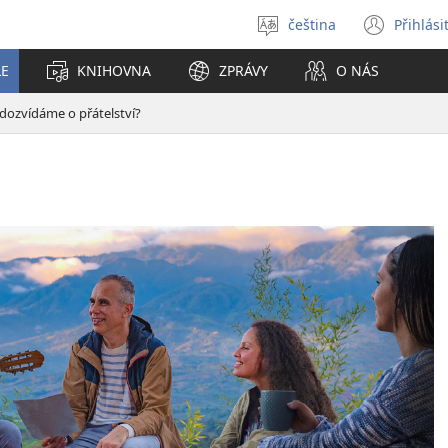
čeština
Přihlási
Vybrat
(ote
jazyk
nové
LE
KNIHOVNA
ZPRÁVY
O NÁS
okno
 dozvídáme o přátelství?