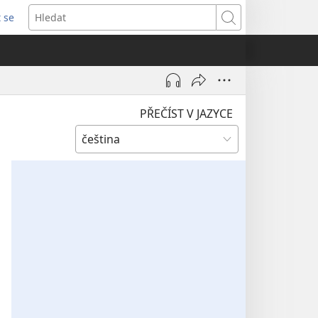
t se
vřeno
Hledat
)
PŘEČÍST V JAZYCE