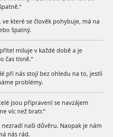
špatně.“
 ve které se člověk pohybuje, má na
nebo špatný.
řítel miluje v každé době a je
o čas tísně.“
é při nás stojí bez ohledu na to, jestli
 máme problémy.
telé jsou připravení se navzájem
lne víc než bratr.“
y nezradí naši důvěru. Naopak je nám
má nás rád.