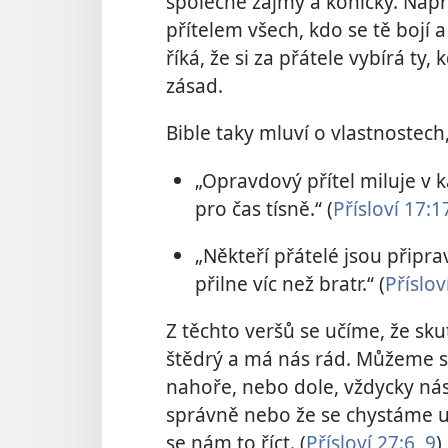
společné zájmy a koníčky. Např
přítelem všech, kdo se tě bojí a
říká, že si za přátele vybírá ty, 
zásad.
Bible taky mluví o vlastnostech,
„Opravdový přítel miluje v k
pro čas tísně.“ (
Přísloví 17:1
„Někteří přátelé jsou připrav
přilne víc než bratr.“ (
Příslov
Z těchto veršů se učíme, že skut
štědrý a má nás rád. Můžeme s
nahoře, nebo dole, vždycky nás
správně nebo že se chystáme u
se nám to říct. (
Přísloví 27:6,
9
)