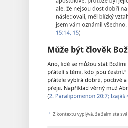
apoštolové, protože byl jejic
ale, že nejsou dost dobří na 
následovali, měl blízký vzta
jsem vám oznámil všechno, c
15:14, 15
)
Může být člověk Bož
Ano, lidé se můžou stát Božími 
přátelí s těmi, kdo jsou čestní.“ 
přátele vybírá dobré, poctivé a sl
přeje. Například věrný muž Abr
(
2. Paralipomenon 20:7;
Izajáš 
Z kontextu vyplývá, že žalmista svá
a