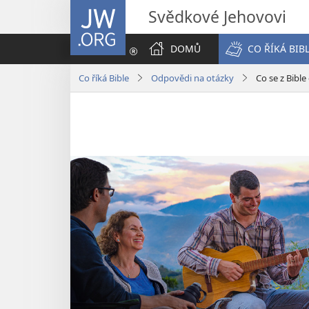
JW.ORG
Svědkové Jehovovi
DOMŮ
CO ŘÍKÁ BIB
Co říká Bible
Odpovědi na otázky
Co se z Bible