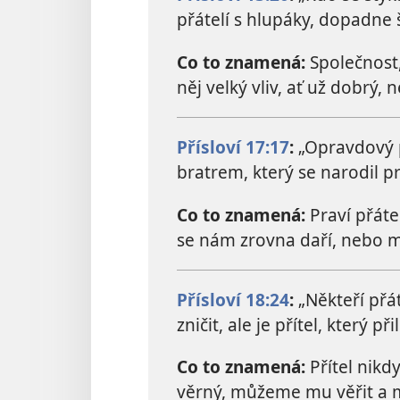
přátelí s hlupáky, dopadne 
Co to znamená:
Společnost,
něj velký vliv, ať už dobrý, 
Přísloví 17:17
:
„Opravdový p
bratrem, který se narodil pr
Co to znamená:
Praví přátel
se nám zrovna daří, nebo
Přísloví 18:24
:
„Někteří přá
zničit, ale je přítel, který při
Co to znamená:
Přítel nikd
věrný, můžeme mu věřit a 