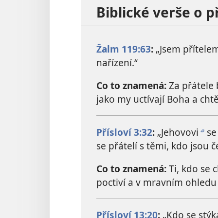
Biblické verše o p
Žalm 119:63
:
„Jsem přítelem
nařízení.“
Co to znamená:
Za přátele 
jako my uctívají Boha a chtějí
Přísloví 3:32
:
„Jehovovi
se 
b
se přátelí s těmi, kdo jsou č
Co to znamená:
Ti, kdo se c
poctiví a v mravním ohledu ž
Přísloví 13:20
:
„Kdo se stýk