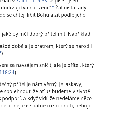
íklad v
Žalmu 119:63
se píše: „Jsem
 dodržují tvá nařízení.“
Žalmista tady
a
kdo se chtějí líbit Bohu a žít podle jeho
 jaké by měl dobrý přítel mít. Například:
aždé době a je bratrem, který se narodil
7
)
ení se navzájem zničit, ale je přítel, který
í 18:24
)
ečný přítel je nám věrný, je laskavý,
e spolehnout, že ať už budeme v životě
 podpoří. A když vidí, že neděláme něco
dělat nějaké špatné rozhodnutí, nebojí