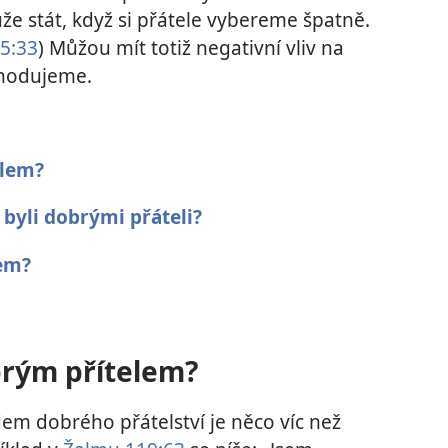
že stát, když si přátele vybereme špatně.
5:33
) Můžou mít totiž negativní vliv na
ozhodujeme.
elem?
e byli dobrými přáteli?
lem?
rým přítelem?
dem dobrého přátelství je něco víc než