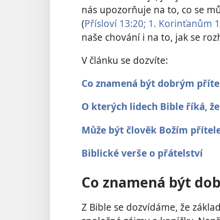
nás upozorňuje na to, co se mů
(
Přísloví 13:20;
1. Korinťanům 1
naše chování i na to, jak se r
V článku se dozvíte:
Co znamená být dobrým přít
O kterých lidech Bible říká, ž
Může být člověk Božím příte
Biblické verše o přátelství
Co znamená být dob
Z Bible se dozvídáme, že zákla