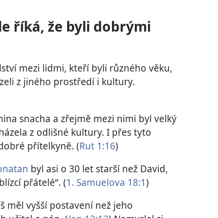
le říká, že byli dobrými
ství mezi lidmi, kteří byli různého věku,
li z jiného prostředí i kultury.
na snacha a zřejmě mezi nimi byl velký
ázela z odlišné kultury. I přes tyto
 dobré přítelkyně. (
Rut 1:16
)
onatan
byl asi o 30 let starší než David,
blízcí přátelé“. (
1. Samuelova 18:1
)
íš měl vyšší postavení než jeho