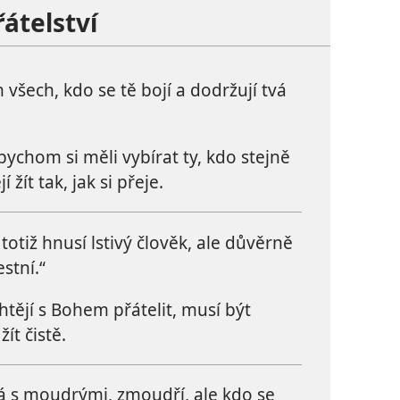
řátelství
 všech, kdo se tě bojí a dodržují tvá
bychom si měli vybírat ty, kdo stejně
 žít tak, jak si přeje.
totiž hnusí lstivý člověk, ale důvěrně
estní.“
htějí s Bohem přátelit, musí být
ít čistě.
á s moudrými, zmoudří, ale kdo se