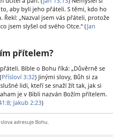
h učitel a pán. (
Jan 13:13
) Nemyslel si
to, aby byli jeho přáteli. S těmi, kdo ho
h. Řekl: „Nazval jsem vás přáteli, protože
o jsem slyšel od svého Otce.“ (
Jan
ím přítelem?
přáteli. Bible o Bohu říká: „Důvěrně se
(
Přísloví 3:32
) Jinými slovy, Bůh si za
ušné lidi, kteří se snaží žít tak, jak si
aham je v Bibli nazván Božím přítelem.
41:8;
Jakub 2:23
)
 slova adresuje Bohu.