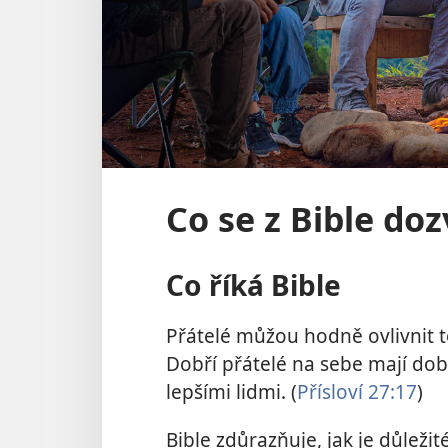
Co se z Bible do
Co říká Bible
Přátelé můžou hodně ovlivnit to,
Dobří přátelé na sebe mají dob
lepšími lidmi. (
Přísloví 27:17
)
Bible zdůrazňuje, jak je důležit