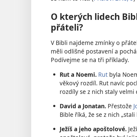
O kterých lidech Bib
přáteli?
V Bibli najdeme zmínky o přátel
měli odlišné postavení a pocháze
Podívejme se na tři příklady.
Rut a Noemi.
Rut
byla Noemi
věkový rozdíl. Rut navíc poch
rozdíly se z nich staly velmi
David a Jonatan.
Přestože
J
Bible říká, že se z nich „stali 
Ježíš a jeho apoštolové.
Jež