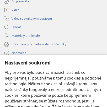
Co je nového
okno)
Videa
Videa se zvukovým popisem
Hledat
Materiály pro lékaře
Informace pro média a vládní úředníky
Nápověda
Nastavení soukromí
Dary
(otevřeno
nové
Aby pro vás bylo používání našich stránek co
okno)
nejpříjemnější, používáme k tomu cookies a podobné
ONLINE KNIHOVNA Strážné věže
(otevřeno
technologie. Některé cookies přispívají k tomu, aby
nové
®
JW Hub
naše stránky fungovaly a nelze je odmítnout. U jiných
okno)
(otevřeno
cookies, které používáme pouze ke zpříjemnění
nové
®
JW Library
okno)
používání stránek, se můžete rozhodnout, jestli je
přijmete nebo odmítnete. Žádná data, která uložíme