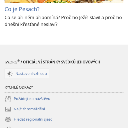
Co je Pesach?
Co se při něm připomíná? Proč ho Ježíš slavil a proč ho
dnešní křesťané neslaví?
®
JW.ORG
/ OFICIÁLNÍ STRÁNKY SVĚDKŮ JEHOVOVÝCH
Nastavení vzhledu
RYCHLÉ ODKAZY
Požádejte o návštěvu
Najít shromáždění
(otevřeno
nové
Hledat regionální sjezd
(otevřeno
okno)
nové