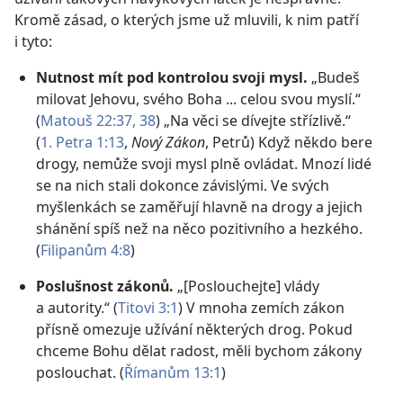
Kromě zásad, o kterých jsme už mluvili, k nim patří
i tyto:
Nutnost mít pod kontrolou svoji mysl.
„Budeš
milovat Jehovu, svého Boha ... celou svou myslí.“
(
Matouš 22:37, 38
) „Na věci se dívejte střízlivě.“
(
1. Petra 1:13
,
Nový Zákon
, Petrů) Když někdo bere
drogy, nemůže svoji mysl plně ovládat. Mnozí lidé
se na nich stali dokonce závislými. Ve svých
myšlenkách se zaměřují hlavně na drogy a jejich
shánění spíš než na něco pozitivního a hezkého.
(
Filipanům 4:8
)
Poslušnost zákonů.
„[Poslouchejte] vlády
a autority.“ (
Titovi 3:1
) V mnoha zemích zákon
přísně omezuje užívání některých drog. Pokud
chceme Bohu dělat radost, měli bychom zákony
poslouchat. (
Římanům 13:1
)