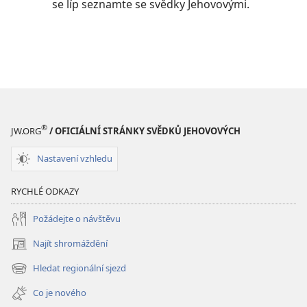
se líp seznamte se svědky Jehovovými.
®
JW.ORG
/ OFICIÁLNÍ STRÁNKY SVĚDKŮ JEHOVOVÝCH
Nastavení vzhledu
RYCHLÉ ODKAZY
Požádejte o návštěvu
Najít shromáždění
(otevřeno
nové
Hledat regionální sjezd
(otevřeno
okno)
nové
Co je nového
okno)