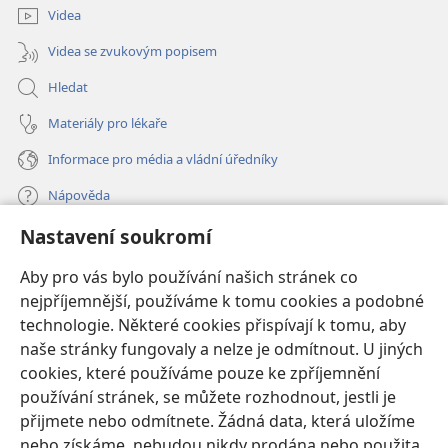
Videa
Videa se zvukovým popisem
Hledat
Materiály pro lékaře
Informace pro média a vládní úředníky
Nápověda
Nastavení soukromí
Dary
(otevřeno
nové
Aby pro vás bylo používání našich stránek co
okno)
nejpříjemnější, používáme k tomu cookies a podobné
ONLINE KNIHOVNA Strážné věže
(otevřeno
technologie. Některé cookies přispívají k tomu, aby
nové
®
JW Hub
naše stránky fungovaly a nelze je odmítnout. U jiných
okno)
(otevřeno
cookies, které používáme pouze ke zpříjemnění
nové
®
JW Library
okno)
používání stránek, se můžete rozhodnout, jestli je
přijmete nebo odmítnete. Žádná data, která uložíme
Watchtower Library
nebo získáme, nebudou nikdy prodána nebo použita