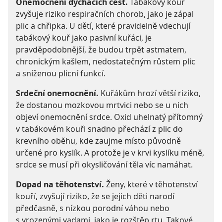
Onemocnění dýchacích cest.
Tabákový kouř
zvyšuje riziko respiračních chorob, jako je zápal
plic a chřipka. U dětí, které pravidelně vdechují
tabákový kouř jako pasivní kuřáci, je
pravděpodobnější, že budou trpět astmatem,
chronickým kašlem, nedostatečným růstem plic
a sníženou plicní funkcí.
Srdeční onemocnění.
Kuřákům hrozí větší riziko,
že dostanou mozkovou mrtvici nebo se u nich
objeví onemocnění srdce. Oxid uhelnatý přítomný
v tabákovém kouři snadno přechází z plic do
krevního oběhu, kde zaujme místo původně
určené pro kyslík. A protože je v krvi kyslíku méně,
srdce se musí při okysličování těla víc namáhat.
Dopad na těhotenství.
Ženy, které v těhotenství
kouří, zvyšují riziko, že se jejich děti narodí
předčasně, s nízkou porodní váhou nebo
s vrozenými vadami, jako je rozštěp rtu. Takové