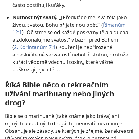
často postihují kuřáky.
Nutnost být svatý.
„[Předkládejme] svá těla jako
živou, svatou, Bohu přijatelnou oběť.“ (
Římanům
12:1
) „Očisťme se od každé poskvrny těla a ducha
a zdokonalujme svatost“ v bázni před Bohem.
(
2. Korinťanům 7:1
) Kouření je nepřirozené
a neslučitelné se svatostí neboli čistotou, protože
kuřáci vědomě vdechují toxiny, které vážně
poškozují jejich tělo.
Říká Bible něco o rekreačním
užívání marihuany nebo jiných
drog?
Bible se o marihuaně (také známé jako tráva) ani
o jiných podobných drogách jmenovitě nezmiňuje.
Obsahuje ale zásady, ze kterých je zřejmé, že rekreační
užívání takových návykových látek je nesprávné.