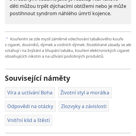
děti můžou trpět dýchacími obtížemi nebo je může
postihnout syndrom náhlého úmrtí kojence.
Kouřením se zde myslí záměrné vdechování tabákového kouře
a
z cigaret, doutníků, dýmek a vodních dýmek. Rozebírané zásady se ale
vztahují i na žvýkání a šňupání tabáku, kouření elektronických cigaret
obsahujících nikotin a na užívání podobných produktů.
Související náměty
Víra a uctívání Boha
Životní styl a morálka
Odpovědi na otázky
Zlozvyky a závislosti
Vnitřní klid a štěstí