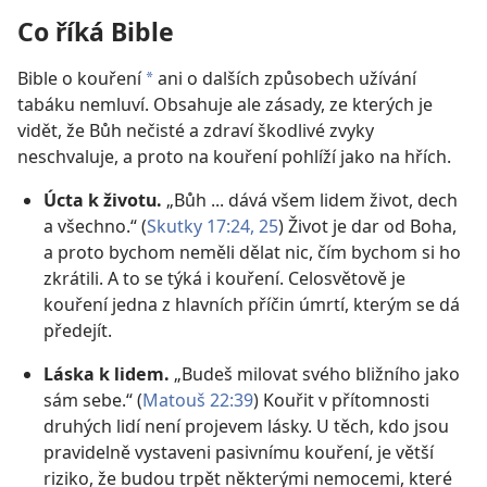
Co říká Bible
Bible o kouření
ani o dalších způsobech užívání
a
tabáku nemluví. Obsahuje ale zásady, ze kterých je
vidět, že Bůh nečisté a zdraví škodlivé zvyky
neschvaluje, a proto na kouření pohlíží jako na hřích.
Úcta k životu.
„Bůh ... dává všem lidem život, dech
a všechno.“ (
Skutky 17:24, 25
) Život je dar od Boha,
a proto bychom neměli dělat nic, čím bychom si ho
zkrátili. A to se týká i kouření. Celosvětově je
kouření jedna z hlavních příčin úmrtí, kterým se dá
předejít.
Láska k lidem.
„Budeš milovat svého bližního jako
sám sebe.“ (
Matouš 22:39
) Kouřit v přítomnosti
druhých lidí není projevem lásky. U těch, kdo jsou
pravidelně vystaveni pasivnímu kouření, je větší
riziko, že budou trpět některými nemocemi, které