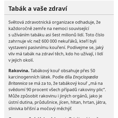
Tabák a vaše zdraví
Světová zdravotnická organizace odhaduje, že
každoročně zemře na nemoci související
s užíváním tabáku asi šest milionů lidí. Toto číslo
zahrnuje víc než 600 000 nekuřáků, kteří byli
vystaveni pasivnímu kouření. Podívejme se, jaký
vliv má tabák na zdraví těch, kdo ho užívají, i lidí
v jejich okolí.
Rakovina.
Tabákový kouř obsahuje přes 50
karcinogenních látek. Podle díla
Encyclopædia
Britannica
se má za to, že tabákový kouř „má na
svědomí 90 procent všech případů rakoviny plic“.
Může způsobit rakovinu i jiných orgánů, jako je
ústní dutina, průdušnice, jícen, hltan, hrtan, játra,
slinivka břišní a močový měchýř.