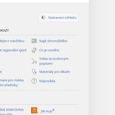
Nastavení vzhledu
DKAZY
ejte o návštěvu
Najít shromáždění
(otevřeno
nové
t regionální sjezd
Co je nového
okno)
Videa se zvukovým
popisem
at
Materiály pro lékaře
mace pro média
Nápověda
dní úředníky
y
INE KNIHOVNA
®
JW Hub
(otevřeno
žné věže