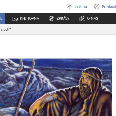
čeština
Přihlási
Vybrat
(ote
jazyk
nové
LE
KNIHOVNA
ZPRÁVY
O NÁS
okno
narodil?