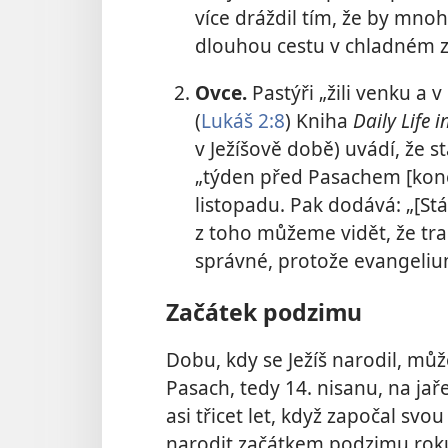
více dráždil tím, že by mno
dlouhou cestu v chladném 
Ovce.
Pastýři „žili venku a v
(
Lukáš 2:8
) Kniha
Daily Life i
v Ježíšově době) uvádí, že 
„týden před Pasachem [kone
listopadu. Pak dodává: „[Stá
z toho můžeme vidět, že tra
správné, protože evangelium 
Začátek podzimu
Dobu, kdy se Ježíš narodil, mů
Pasach, tedy 14. nisanu, na jaře
asi třicet let, když započal svo
narodit začátkem podzimu roku 2