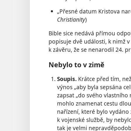
„Přesné datum Kristova naro
Christianity
)
Bible sice nedává přímou odpově
popisuje dvě události, k nimž 
k závěru, že se nenarodil 24. p
Nebylo to v zimě
Soupis.
Krátce před tím, než
výnos „aby byla sepsána cel
zapsat „do svého vlastního 
mohlo znamenat cestu dlouh
nařízení, které bylo vydán
k vojenské službě, by neby
tak je velmi nepravděpodob