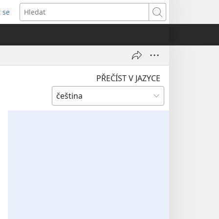
t se
vřeno
Hledat
)
PŘEČÍST V JAZYCE