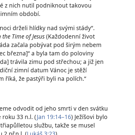
hé z nich nutil podniknout takovou
zimním období.
 noci drželi hlídky nad svými stády“.
n the Time of Jesus
(Každodenní život
stáda začala pobývat pod širým nebem
c března]“ a byla tam do poloviny
da] trávila zimu pod střechou; a již jen
diční zimní datum Vánoc je stěží
říká, že pastýři byli na polích.“
žeme odvodit od jeho smrti v den svátku
 roku 33 n.l. (
Jan 19:14–16
) Ježíšovi bylo
u třiapůlletou službu, takže se musel
 př.n.l. (
Lukáš 3:23
)