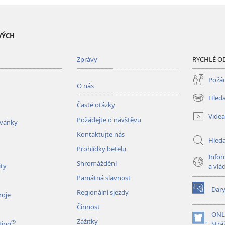
VÝCH
Zprávy
RYCHLÉ O
Požád
O nás
Hleda
(otevřeno
Časté otázky
nové
Videa
Požádejte o návštěvu
okno)
zvánky
Kontaktujte nás
Hled
Prohlídky betelu
Infor
Shromáždění
ity
a vlá
Památná slavnost
Dar
Regionální sjezdy
(otevřeno
roje
nové
Činnost
okno)
ONL
Zážitky
®
(otevřeno
ting
Strá