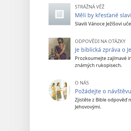
STRÁŽNÁ VĚŽ
Měli by křesťané slav
Slavili Vánoce Ježíšovi uč
ODPOVĚDI NA OTÁZKY
Je biblická zpráva o 
Prozkoumejte zajímavé in
známých rukopisech.
O NÁS
Požádejte o návštěv
Zjistěte z Bible odpověď 
Jehovovými.