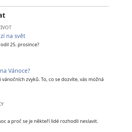
at
ŽIVOT
zí na svět
rodil 25. prosince?
r na Vánoce?
i vánočních zvyků. To, co se dozvíte, vás možná
KY
oc a proč se je někteří lidé rozhodli neslavit.