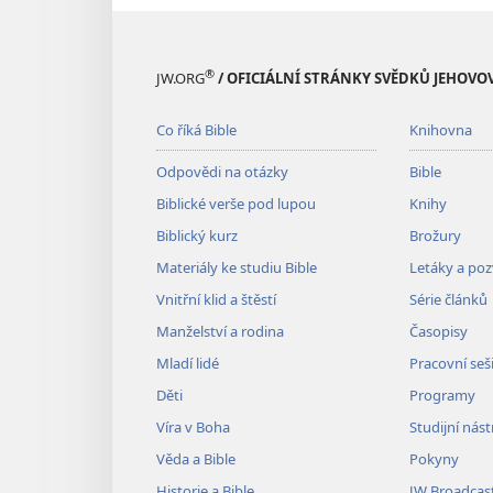
®
JW.ORG
/ OFICIÁLNÍ STRÁNKY SVĚDKŮ JEHOVO
Co říká Bible
Knihovna
Odpovědi na otázky
Bible
Biblické verše pod lupou
Knihy
Biblický kurz
Brožury
Materiály ke studiu Bible
Letáky a po
Vnitřní klid a štěstí
Série článků
Manželství a rodina
Časopisy
Mladí lidé
Pracovní seš
Děti
Programy
Víra v Boha
Studijní nást
Věda a Bible
Pokyny
Historie a Bible
JW Broadcas