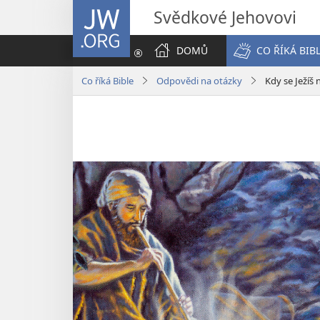
JW.ORG
Svědkové Jehovovi
DOMŮ
CO ŘÍKÁ BIB
Co říká Bible
Odpovědi na otázky
Kdy se Ježíš 