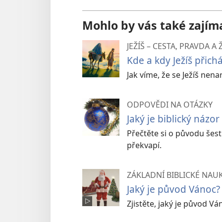
Mohlo by vás také zajím
JEŽÍŠ – CESTA, PRAVDA A 
Kde a kdy Ježíš přichá
Jak víme, že se Ježíš nena
ODPOVĚDI NA OTÁZKY
Jaký je biblický názo
Přečtěte si o původu šest
překvapí.
ZÁKLADNÍ BIBLICKÉ NAU
Jaký je původ Vánoc?
Zjistěte, jaký je původ Ván