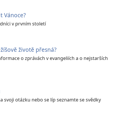
it Vánoce?
edníci v prvním století
Ježíšově životě přesná?
formace o zprávách v evangeliích a o nejstarších
u
na svoji otázku nebo se líp seznamte se svědky