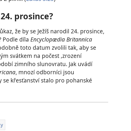
 24. prosince?
ůkaz, že by se Ježíš narodil 24. prosince,
? Podle díla
Encyclopædia Britannica
odobně toto datum zvolili tak, aby se
ým svátkem na počest ‚zrození
dobí zimního slunovratu. Jak uvádí
ricana
, mnozí odborníci jsou
y se křesťanství stalo pro pohanské
ky