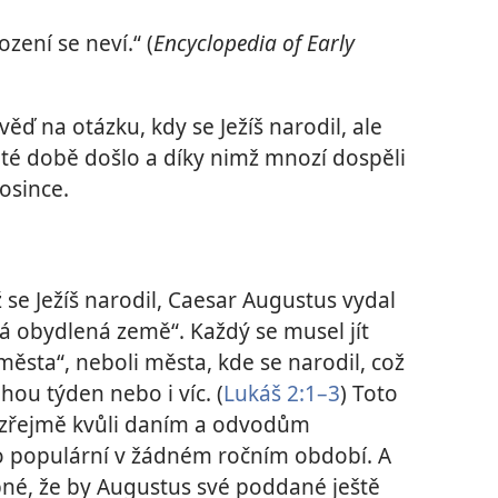
zení se neví.“ (
Encyclopedia of Early
ď na otázku, kdy se Ježíš narodil, ale
v té době došlo a díky nimž mnozí dospěli
rosince.
 se Ježíš narodil, Caesar Augustus vydal
á obydlená země“. Každý se musel jít
města“, neboli města, kde se narodil, což
ou týden nebo i víc. (
Lukáš 2:1–3
) Toto
o zřejmě kvůli daním a odvodům
lo populární v žádném ročním období. A
né, že by Augustus své poddané ještě