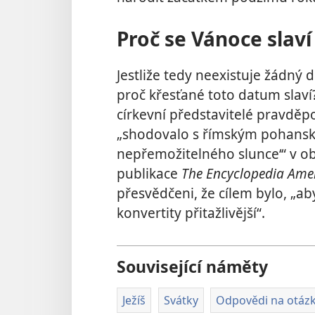
Proč se Vánoce slaví
Jestliže tedy neexistuje žádný d
proč křesťané toto datum slaví
církevní představitelé pravděp
„shodovalo s římským pohansk
nepřemožitelného slunce‘“ v ob
publikace
The Encyclopedia Ame
přesvědčeni, že cílem bylo, „ab
konvertity přitažlivější“.
Související náměty
Ježíš
Svátky
Odpovědi na otáz