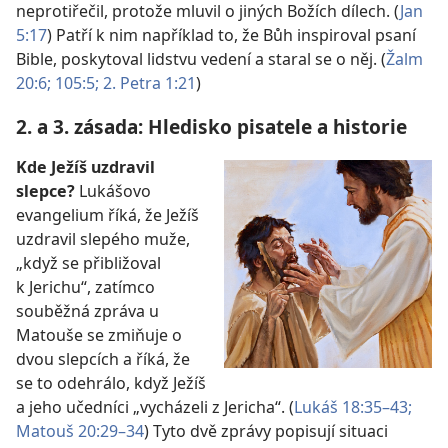
neprotiřečil, protože mluvil o jiných Božích dílech. (
Jan
5:17
) Patří k nim například to, že Bůh inspiroval psaní
Bible, poskytoval lidstvu vedení a staral se o něj. (
Žalm
20:6;
105:5;
2. Petra 1:21
)
2. a 3. zásada: Hledisko pisatele a historie
Kde Ježíš uzdravil
slepce?
Lukášovo
evangelium říká, že Ježíš
uzdravil slepého muže,
„když se přibližoval
k Jerichu“, zatímco
souběžná zpráva u
Matouše se zmiňuje o
dvou slepcích a říká, že
se to odehrálo, když Ježíš
a jeho učedníci „vycházeli z Jericha“. (
Lukáš 18:35–43;
Matouš 20:29–34
) Tyto dvě zprávy popisují situaci