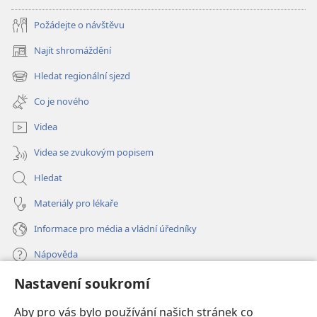
Požádejte o návštěvu
Najít shromáždění
(otevřeno
nové
Hledat regionální sjezd
(otevřeno
okno)
nové
Co je nového
okno)
Videa
Videa se zvukovým popisem
Hledat
Materiály pro lékaře
Informace pro média a vládní úředníky
Nápověda
Nastavení soukromí
Dary
(otevřeno
nové
Aby pro vás bylo používání našich stránek co