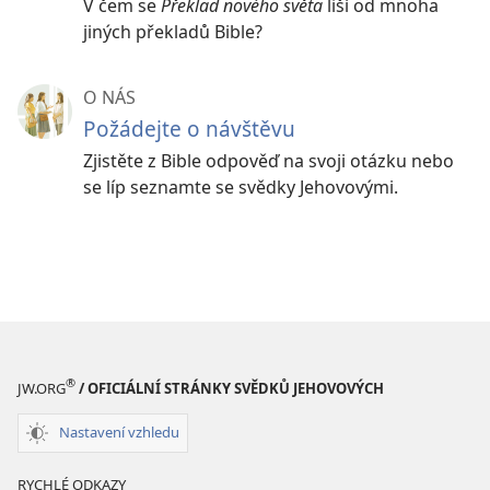
V čem se
Překlad nového světa
liší od mnoha
jiných překladů Bible?
O NÁS
Požádejte o návštěvu
Zjistěte z Bible odpověď na svoji otázku nebo
se líp seznamte se svědky Jehovovými.
®
JW.ORG
/ OFICIÁLNÍ STRÁNKY SVĚDKŮ JEHOVOVÝCH
Nastavení vzhledu
RYCHLÉ ODKAZY