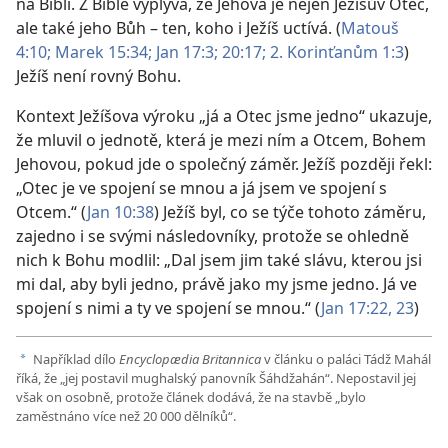
na Bibli. Z Bible vyplývá, že Jehova je nejen Ježíšův Otec,
ale také jeho Bůh – ten, koho i Ježíš uctívá. (
Matouš
4:10;
Marek 15:34;
Jan 17:3;
20:17;
2. Korinťanům 1:3
)
Ježíš není rovný Bohu.
Kontext Ježíšova výroku „já a Otec jsme jedno“ ukazuje,
že mluvil o jednotě, která je mezi ním a Otcem, Bohem
Jehovou, pokud jde o společný záměr. Ježíš později řekl:
„Otec je ve spojení se mnou a já jsem ve spojení s
Otcem.“ (
Jan 10:38
) Ježíš byl, co se týče tohoto záměru,
zajedno i se svými následovníky, protože se ohledně
nich k Bohu modlil: „Dal jsem jim také slávu, kterou jsi
mi dal, aby byli jedno, právě jako my jsme jedno. Já ve
spojení s nimi a ty ve spojení se mnou.“ (
Jan 17:22, 23
)
Například dílo
Encyclopædia Britannica
v článku o paláci Tádž Mahál
a
říká, že „jej postavil mughalský panovník Šáhdžahán“. Nepostavil jej
však on osobně, protože článek dodává, že na stavbě „bylo
zaměstnáno více než 20 000 dělníků“.