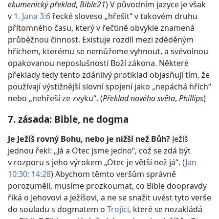
ekumenický překlad
,
Bible21
) V původním jazyce je však
v
1. Jana 3:6
řecké sloveso „hřešit“ v takovém druhu
přítomného času, který v řečtině obvykle znamená
průběžnou činnost. Existuje rozdíl mezi zděděným
hříchem, kterému se nemůžeme vyhnout, a svévolnou
opakovanou neposlušností Boží zákona. Některé
překlady tedy tento zdánlivý protiklad objasňují tím, že
používají výstižnější slovní spojení jako „nepáchá hřích“
nebo „nehřeší ze zvyku“. (
Překlad nového světa
,
Phillips
)
7. zásada: Bible, ne dogma
Je Ježíš rovný Bohu, nebo je nižší než Bůh?
Ježíš
jednou řekl: „Já a Otec jsme jedno“, což se zdá být
v rozporu s jeho výrokem „Otec je větší než já“. (
Jan
10:30;
14:28
) Abychom těmto veršům správně
porozuměli, musíme prozkoumat, co Bible doopravdy
říká o Jehovovi a Ježíšovi, a ne se snažit uvést tyto verše
do souladu s dogmatem o
Trojici
, které se nezakládá