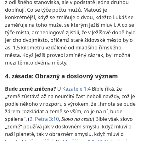
z odlišného stanoviska, ale v podstatě jedna druhou
doplňují. Co se týče počtu mužů, Matouš je
konkrétnější, když se zmiňuje o dvou, kdežto Lukáš se
zaměřuje na toho muže, se kterým Ježíš mluvil. A co se
týče místa, archeologové zjistili, že v Ježíšově době bylo
Jericho dvojměsto, přičemž staré židovské město bylo
asi 1,5 kilometru vzdálené od mladšího římského
města. Když Ježíš provedl zmíněný zázrak, byl možná
mezi těmito dvěma městy.
4. zásada: Obrazný a doslovný význam
Bude země zničena?
U
Kazatele 1:4
Bible říká, že
„země zůstává až na neurčitý čas“ neboli navždy, což je
podle někoho v rozporu s výrokem, že „hmota se bude
žárem rozkládat a země se vším, co je na ní, bude
spálena“. (
2. Petra 3:10
,
Slovo na cestu
) Bible však slovo
„země“ používá jak v doslovném smyslu, když mluví o
naší planetě, tak v obrazném smyslu, když mluví o