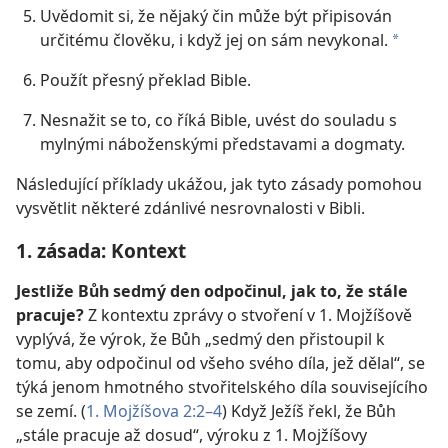
Uvědomit si, že nějaký čin může být připisován
určitému člověku, i když jej on sám nevykonal.
a
Použít přesný překlad Bible.
Nesnažit se to, co říká Bible, uvést do souladu s
mylnými náboženskými představami a dogmaty.
Následující příklady ukážou, jak tyto zásady pomohou
vysvětlit některé zdánlivé nesrovnalosti v Bibli.
1. zásada: Kontext
Jestliže Bůh sedmý den odpočinul, jak to, že stále
pracuje?
Z kontextu zprávy o stvoření v 1. Mojžíšově
vyplývá, že výrok, že Bůh „sedmý den přistoupil k
tomu, aby odpočinul od všeho svého díla, jež dělal“, se
týká jenom hmotného stvořitelského díla souvisejícího
se zemí. (
1. Mojžíšova 2:2–4
) Když Ježíš řekl, že Bůh
„stále pracuje až dosud“, výroku z 1. Mojžíšovy