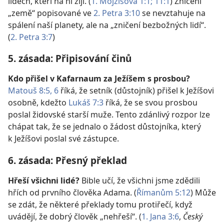
lidech, kteří na ní žijí. (
1. Mojžíšova 1:1;
11:1
) Zničení
„země“ popisované ve
2. Petra 3:10
se nevztahuje na
spálení naší planety, ale na „zničení bezbožných lidí“.
(
2. Petra 3:7
)
5. zásada: Připisování činů
Kdo přišel v Kafarnaum za Ježíšem s prosbou?
Matouš 8:5, 6
říká, že setník (důstojník) přišel k Ježíšovi
osobně, kdežto
Lukáš 7:3
říká, že se svou prosbou
poslal židovské starší muže. Tento zdánlivý rozpor lze
chápat tak, že se jednalo o žádost důstojníka, který
k Ježíšovi poslal své zástupce.
6. zásada: Přesný překlad
Hřeší všichni lidé?
Bible učí, že všichni jsme zdědili
hřích od prvního člověka Adama. (
Římanům 5:12
) Může
se zdát, že některé překlady tomu protiřečí, když
uvádějí, že dobrý člověk „nehřeší“. (
1. Jana 3:6
,
Český