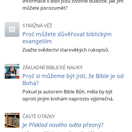
Informace v Bibli jsou životně důležité. Jak jim
můžete porozumět?
STRÁŽNÁ VĚŽ
Proč můžete důvěřovat biblickým
evangeliím
Zvažte svědectví starověkých rukopisů.
ZÁKLADNÍ BIBLICKÉ NAUKY
Proč si můžeme být jistí, že Bible je od
Boha?
Pokud je autorem Bible Bůh, měla by být
oproti jiným knihám naprosto výjimečná.
ČASTÉ OTÁZKY
Je
Překlad nového světa
přesný?