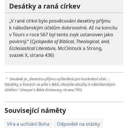
Desátky a raná církev
„V rané církvi bylo posvěcování desetiny příjmu
k náboženským účelům dobrovolné. Až na koncilu
v Tours v roce 567 byl tento zvyk ustanoven jako
povinný.“ (
Cyclopedia of Biblical, Theological, and,
Ecclesiastical Literature,
McClintock a Strong,
svazek X, strana 436)
Desátek je „desetina příjmu vyčleněná pro konkrétní účel. . .
a
Desátky, o kterých se píše v Bibli, obvykle sloužily k náboženským
účelům.“ (
Harper’s Bible Dictionary,
strana 765)
Související náměty
Víra a uctívání Boha
Odpovědi na otázky