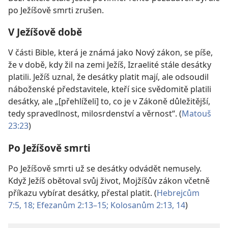
po Ježíšově smrti zrušen.
V Ježíšově době
V části Bible, která je známá jako Nový zákon, se píše,
že v době, kdy žil na zemi Ježíš, Izraelité stále desátky
platili. Ježíš uznal, že desátky platit mají, ale odsoudil
náboženské představitele, kteří sice svědomitě platili
desátky, ale „[přehlíželi] to, co je v Zákoně důležitější,
tedy spravedlnost, milosrdenství a věrnost“. (
Matouš
23:23
)
Po Ježíšově smrti
Po Ježíšově smrti už se desátky odvádět nemusely.
Když Ježíš obětoval svůj život, Mojžíšův zákon včetně
příkazu vybírat desátky, přestal platit. (
Hebrejcům
7:5,
18;
Efezanům 2:13–15;
Kolosanům 2:13, 14
)