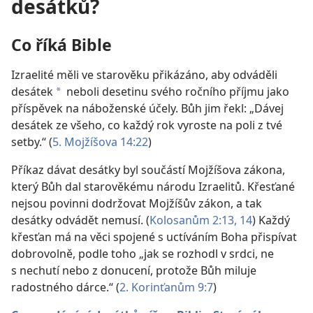
desátků?
Co říká Bible
Izraelité měli ve starověku přikázáno, aby odváděli
desátek
neboli desetinu svého ročního příjmu jako
a
příspěvek na náboženské účely. Bůh jim řekl: „Dávej
desátek ze všeho, co každý rok vyroste na poli z tvé
setby.“ (
5. Mojžíšova 14:22
)
Příkaz dávat desátky byl součástí Mojžíšova zákona,
který Bůh dal starověkému národu Izraelitů. Křesťané
nejsou povinni dodržovat Mojžíšův zákon, a tak
desátky odvádět nemusí. (
Kolosanům 2:13, 14
) Každý
křesťan má na věci spojené s uctíváním Boha přispívat
dobrovolně, podle toho „jak se rozhodl v srdci, ne
s nechutí nebo z donucení, protože Bůh miluje
radostného dárce.“ (
2. Korinťanům 9:7
)