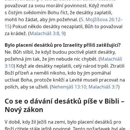
považovat za svou morální povinnost. Když mohli
s čistým svědomím Bohu říct, že desátky zaplatili,
mohli ho žádat, aby jim požehnal. (
5. Mojžíšova 26:12–
15
) Pokud někdo desátky nezaplatil, Bůh to považoval
za krádež. (
Malachiáš 3:8, 9
)
Bylo placení desátků pro Izraelity příliš zatěžující?
Ne. Bůh slíbil, že když budou poctivě platit desátky,
požehná jim tak, že jim nebude nic chybět. (
Malachiáš
3:10
) Když ale desátky neplatili, celý národ trpěl. Ztratili
Boží přízeň a neměli nikoho, kdo by jim pomáhal
uctívat Boha, protože kněží a Levité museli pracovat na
polích, aby se uživili. (
Nehemjáš 13:10;
Malachiáš 3:7
)
Co se o dávání desátků píše v Bibli –
Nový zákon
V době, kdy žil Ježíš na zemi, bylo placení desátků pro
Boží ctitele stále ještě povinné. Tento požadavek byl ale