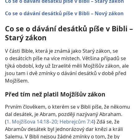
Co se o dávání desátků píše v Bibli – Starý zákon
Co se o dávání desátků píše v Bibli – Nový zákon
Co se o dávání desátků píše v Bibli –
Starý zákon
V části Bible, která je známá jako Starý zákon, se
o desátcích píše na více místech. Většina případů se
týká období, kdy už Izraelité měli Mojžíšův zákon, ale
jsou tam i dvě zmínky o dávání desátků v době před
Mojžíšem.
Před tím než platil Mojžíšův zákon
Prvním člověkem, o kterém se v Bibli píše, že někomu
dal desátek, je Abram, později nazývaný Abraham.
(
1. Mojžíšova 14:18–20;
Hebrejcům 7:4
) Zdá se, že
Abramův desátek byl jednorázový dar knězi a králi
Salemu. V Bibli nejsou žádné zmínky o tom, že by