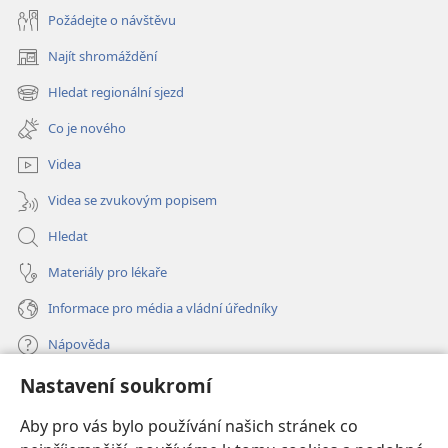
Požádejte o návštěvu
Najít shromáždění
(otevřeno
nové
Hledat regionální sjezd
(otevřeno
okno)
nové
Co je nového
okno)
Videa
Videa se zvukovým popisem
Hledat
Materiály pro lékaře
Informace pro média a vládní úředníky
Nápověda
Nastavení soukromí
Dary
(otevřeno
nové
Aby pro vás bylo používání našich stránek co
okno)