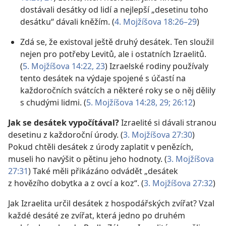
dostávali desátky od lidí a nejlepší „desetinu toho
desátku“ dávali kněžím. (
4. Mojžíšova 18:26–29
)
Zdá se, že existoval ještě druhý desátek. Ten sloužil
nejen pro potřeby Levitů, ale i ostatních Izraelitů.
(
5. Mojžíšova 14:22, 23
) Izraelské rodiny používaly
tento desátek na výdaje spojené s účastí na
každoročních svátcích a některé roky se o něj dělily
s chudými lidmi. (
5. Mojžíšova 14:28, 29;
26:12
)
Jak se desátek vypočítával?
Izraelité si dávali stranou
desetinu z každoroční úrody. (
3. Mojžíšova 27:30
)
Pokud chtěli desátek z úrody zaplatit v penězích,
museli ho navýšit o pětinu jeho hodnoty. (
3. Mojžíšova
27:31
) Také měli přikázáno odvádět „desátek
z hovězího dobytka a z ovcí a koz“. (
3. Mojžíšova 27:32
)
Jak Izraelita určil desátek z hospodářských zvířat? Vzal
každé desáté ze zvířat, která jedno po druhém