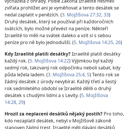
vycházela z ohrady. Podle Zákona Izraelité nesměli
zvířata prohlížet ani je vyměňovat a tento desátek se
nedal zaplatit v penězích. (
3. Mojžíšova 27:32, 33
)
Druhý desátek, který se používal při každoročních
svátcích, bylo možné převést na peníze. Někteří
Izraelité to měli na svátek daleko a vzít si s sebou
peníze pro ně bylo jednodušší. (
5. Mojžíšova 14:25, 26
)
Kdy Izraelité platili desátky?
Izraelité platili desátky
každý rok. (
5. Mojžíšova 14:22
) Výjimkou byl každý
sedmý rok, takzvaný rok odpočinku neboli sabat, kdy
půda ležela ladem. (
3. Mojžíšova 25:4, 5
) Tento rok se
žádný desátek z úrody nevybíral. Každý třetí a šestý
rok sedmiletého období se Izraelité dělili o druhý
desátek s chudými lidmi a s Levity. (
5. Mojžíšova
14:28, 29
)
Hrozil za neplacení desátků nějaký postih?
Pro toho,
kdo nezaplatil desátek, nebyl v Mojžíšově zákoně
stanoven žádný trest. Izraelité měli dávání desátků