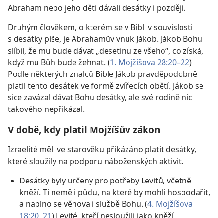
Abraham nebo jeho děti dávali desátky i později.
Druhým člověkem, o kterém se v Bibli v souvislosti
s desátky píše, je Abrahamův vnuk Jákob. Jákob Bohu
slíbil, že mu bude dávat „desetinu ze všeho“, co získá,
když mu Bůh bude žehnat. (
1. Mojžíšova 28:20–22
)
Podle některých znalců Bible Jákob pravděpodobně
platil tento desátek ve formě zvířecích obětí. Jákob se
sice zavázal dávat Bohu desátky, ale své rodině nic
takového nepřikázal.
V době, kdy platil Mojžíšův zákon
Izraelité měli ve starověku přikázáno platit desátky,
které sloužily na podporu náboženských aktivit.
Desátky byly určeny pro potřeby Levitů, včetně
kněží. Ti neměli půdu, na které by mohli hospodařit,
a naplno se věnovali službě Bohu. (
4. Mojžíšova
18:20, 21
) Levité, kteří nesloužili jako kněží,