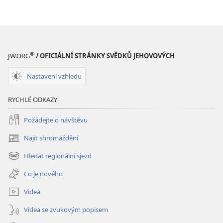
®
JW.ORG
/ OFICIÁLNÍ STRÁNKY SVĚDKŮ JEHOVOVÝCH
Nastavení vzhledu
RYCHLÉ ODKAZY
Požádejte o návštěvu
Najít shromáždění
(otevřeno
nové
Hledat regionální sjezd
(otevřeno
okno)
nové
Co je nového
okno)
Videa
Videa se zvukovým popisem