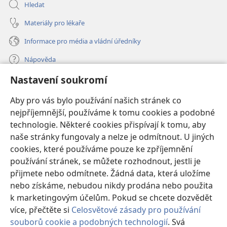
Hledat
Materiály pro lékaře
Informace pro média a vládní úředníky
Nápověda
Nastavení soukromí
Dary
(otevřeno
nové
Aby pro vás bylo používání našich stránek co
okno)
nejpříjemnější, používáme k tomu cookies a podobné
ONLINE KNIHOVNA Strážné věže
(otevřeno
technologie. Některé cookies přispívají k tomu, aby
nové
®
JW Hub
naše stránky fungovaly a nelze je odmítnout. U jiných
okno)
(otevřeno
cookies, které používáme pouze ke zpříjemnění
nové
®
JW Library
okno)
používání stránek, se můžete rozhodnout, jestli je
přijmete nebo odmítnete. Žádná data, která uložíme
Watchtower Library
nebo získáme, nebudou nikdy prodána nebo použita
k marketingovým účelům. Pokud se chcete dozvědět
více, přečtěte si
Celosvětové zásady pro používání
souborů cookie a podobných technologií
. Svá