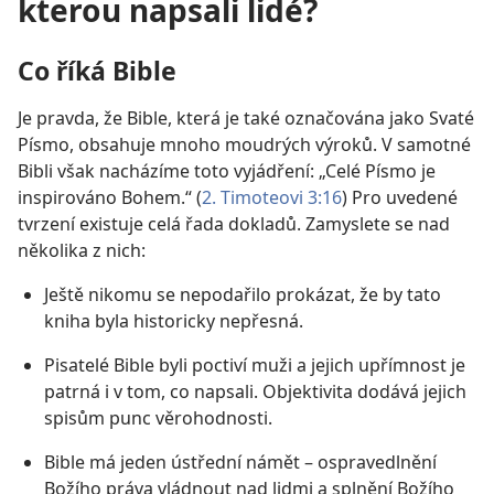
kterou napsali lidé?
Co říká Bible
Je pravda, že Bible, která je také označována jako Svaté
Písmo, obsahuje mnoho moudrých výroků. V samotné
Bibli však nacházíme toto vyjádření: „Celé Písmo je
inspirováno Bohem.“ (
2. Timoteovi 3:16
) Pro uvedené
tvrzení existuje celá řada dokladů. Zamyslete se nad
několika z nich:
Ještě nikomu se nepodařilo prokázat, že by tato
kniha byla historicky nepřesná.
Pisatelé Bible byli poctiví muži a jejich upřímnost je
patrná i v tom, co napsali. Objektivita dodává jejich
spisům punc věrohodnosti.
Bible má jeden ústřední námět – ospravedlnění
Božího práva vládnout nad lidmi a splnění Božího