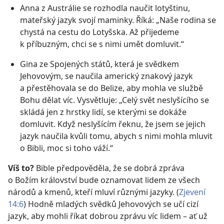
Anna z Austrálie se rozhodla naučit lotyštinu,
mateřský jazyk svojí maminky. Říká: „Naše rodina se
chystá na cestu do Lotyšska. Až přijedeme
k příbuzným, chci se s nimi umět domluvit.“
Gina ze Spojených států, která je svědkem
Jehovovým, se naučila americký znakový jazyk
a přestěhovala se do Belize, aby mohla ve službě
Bohu dělat víc. Vysvětluje: „Celý svět neslyšícího se
skládá jen z hrstky lidí, se kterými se dokáže
domluvit. Když neslyšícím řeknu, že jsem se jejich
jazyk naučila kvůli tomu, abych s nimi mohla mluvit
o Bibli, moc si toho váží.“
Víš to?
Bible předpověděla, že se dobrá zpráva
o Božím království bude oznamovat lidem ze všech
národů a kmenů, kteří mluví různými jazyky. (
Zjevení
14:6
) Hodně mladých svědků Jehovových se učí cizí
jazyk, aby mohli říkat dobrou zprávu víc lidem – ať už