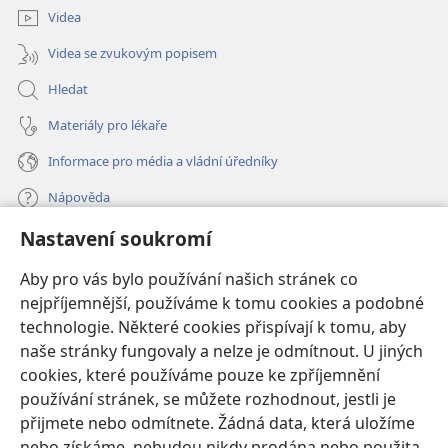
Videa
Videa se zvukovým popisem
Hledat
Materiály pro lékaře
Informace pro média a vládní úředníky
Nápověda
Nastavení soukromí
Dary
(otevřeno
nové
Aby pro vás bylo používání našich stránek co
okno)
nejpříjemnější, používáme k tomu cookies a podobné
ONLINE KNIHOVNA Strážné věže
(otevřeno
technologie. Některé cookies přispívají k tomu, aby
nové
®
JW Hub
naše stránky fungovaly a nelze je odmítnout. U jiných
okno)
(otevřeno
cookies, které používáme pouze ke zpříjemnění
nové
®
JW Library
okno)
používání stránek, se můžete rozhodnout, jestli je
přijmete nebo odmítnete. Žádná data, která uložíme
Watchtower Library
nebo získáme, nebudou nikdy prodána nebo použita