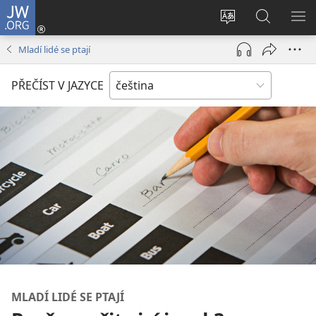
JW.ORG
Přihlásit
se
Změnit
Hledat
ZO
(otevřeno
jazyk
na
NA
Mladí lidé se ptají
nové
stránek
JW.ORG
okno)
PŘEČÍST V JAZYCE
MLADÍ LIDÉ SE PTAJÍ