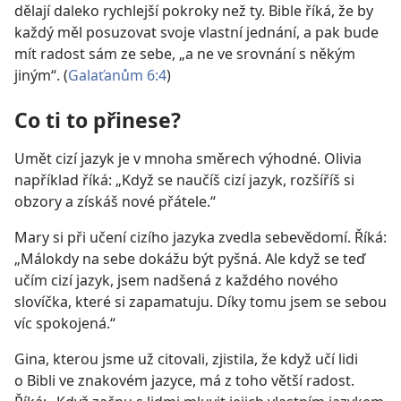
dělají daleko rychlejší pokroky než ty. Bible říká, že by
každý měl posuzovat svoje vlastní jednání, a pak bude
mít radost sám ze sebe, „a ne ve srovnání s někým
jiným“. (
Galaťanům 6:4
)
Co ti to přinese?
Umět cizí jazyk je v mnoha směrech výhodné. Olivia
například říká: „Když se naučíš cizí jazyk, rozšíříš si
obzory a získáš nové přátele.“
Mary si při učení cizího jazyka zvedla sebevědomí. Říká:
„Málokdy na sebe dokážu být pyšná. Ale když se teď
učím cizí jazyk, jsem nadšená z každého nového
slovíčka, které si zapamatuju. Díky tomu jsem se sebou
víc spokojená.“
Gina, kterou jsme už citovali, zjistila, že když učí lidi
o Bibli ve znakovém jazyce, má z toho větší radost.