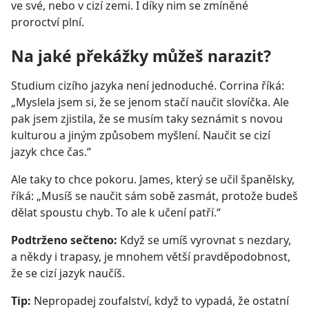
ve své, nebo v cizí zemi. I díky nim se zmíněné
proroctví plní.
Na jaké překážky můžeš narazit?
Studium cizího jazyka není jednoduché. Corrina říká:
„Myslela jsem si, že se jenom stačí naučit slovíčka. Ale
pak jsem zjistila, že se musím taky seznámit s novou
kulturou a jiným způsobem myšlení. Naučit se cizí
jazyk chce čas.“
Ale taky to chce pokoru. James, který se učil španělsky,
říká: „Musíš se naučit sám sobě zasmát, protože budeš
dělat spoustu chyb. To ale k učení patří.“
Podtrženo sečteno:
Když se umíš vyrovnat s nezdary,
a někdy i trapasy, je mnohem větší pravděpodobnost,
že se cizí jazyk naučíš.
Tip:
Nepropadej zoufalství, když to vypadá, že ostatní