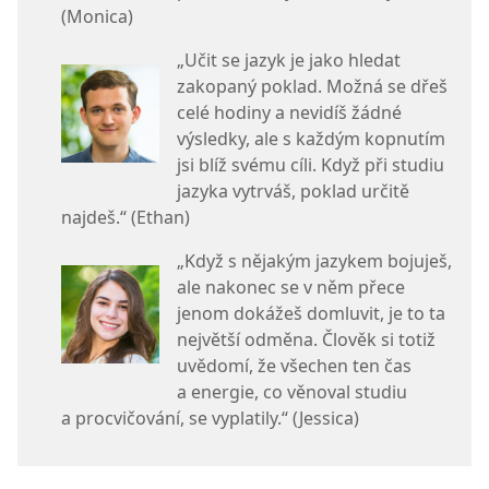
(Monica)
„Učit se jazyk je jako hledat
zakopaný poklad. Možná se dřeš
celé hodiny a nevidíš žádné
výsledky, ale s každým kopnutím
jsi blíž svému cíli. Když při studiu
jazyka vytrváš, poklad určitě
najdeš.“ (Ethan)
„Když s nějakým jazykem bojuješ,
ale nakonec se v něm přece
jenom dokážeš domluvit, je to ta
největší odměna. Člověk si totiž
uvědomí, že všechen ten čas
a energie, co věnoval studiu
a procvičování, se vyplatily.“ (Jessica)