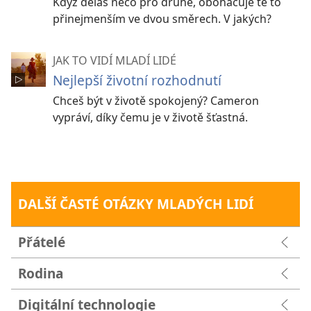
Když děláš něco pro druhé, obohacuje tě to
přinejmenším ve dvou směrech. V jakých?
JAK TO VIDÍ MLADÍ LIDÉ
Nejlepší životní rozhodnutí
Chceš být v životě spokojený? Cameron
vypráví, díky čemu je v životě šťastná.
DALŠÍ ČASTÉ OTÁZKY MLADÝCH LIDÍ
Přátelé
Rodina
Digitální technologie