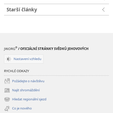
Starší články
®
JW.ORG
/ OFICIÁLNÍ STRÁNKY SVĚDKŮ JEHOVOVÝCH
Nastavení vzhledu
RYCHLÉ ODKAZY
Požádejte o návštěvu
Najít shromáždění
(otevřeno
nové
Hledat regionální sjezd
(otevřeno
okno)
nové
Co je nového
okno)