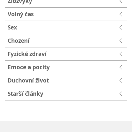
Zlozvyky
Volný čas
Sex
Chození
Fyzické zdraví
Emoce a pocity
Duchovní život
Starší články