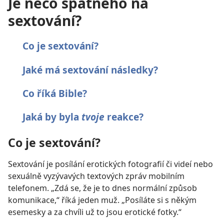
Je něco špatného na
sextování?
Co je sextování?
Jaké má sextování následky?
Co říká Bible?
Jaká by byla
tvoje
reakce?
Co je sextování?
Sextování je posílání erotických fotografií či videí nebo
sexuálně vyzývavých textových zpráv mobilním
telefonem. „Zdá se, že je to dnes normální způsob
komunikace,“ říká jeden muž. „Posíláte si s někým
esemesky a za chvíli už to jsou erotické fotky.“