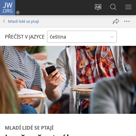
JW.ORG
Přihlásit
se
Změnit
Hledat
ZO
(otevřeno
jazyk
na
NA
Mladí lidé se ptají
nové
stránek
JW.ORG
okno)
PŘEČÍST V JAZYCE
MLADÍ LIDÉ SE PTAJÍ