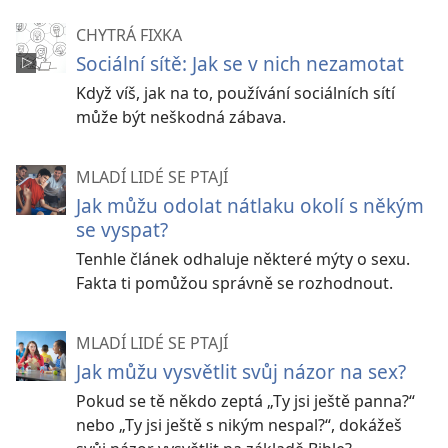
CHYTRÁ FIXKA
Sociální sítě: Jak se v nich nezamotat
Když víš, jak na to, používání sociálních sítí
může být neškodná zábava.
MLADÍ LIDÉ SE PTAJÍ
Jak můžu odolat nátlaku okolí s někým
se vyspat?
Tenhle článek odhaluje některé mýty o sexu.
Fakta ti pomůžou správně se rozhodnout.
MLADÍ LIDÉ SE PTAJÍ
Jak můžu vysvětlit svůj názor na sex?
Pokud se tě někdo zeptá „Ty jsi ještě panna?“
nebo „Ty jsi ještě s nikým nespal?“, dokážeš