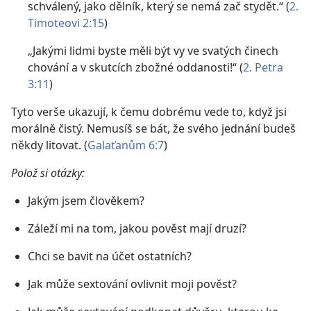
schválený, jako dělník, který se nemá zač stydět.“ (
2.
Timoteovi 2:15
)
„Jakými lidmi byste měli být vy ve svatých činech
chování a v skutcích zbožné oddanosti!“ (
2. Petra
3:11
)
Tyto verše ukazují, k čemu dobrému vede to, když jsi
morálně čistý. Nemusíš se bát, že svého jednání budeš
někdy litovat. (
Galaťanům 6:7
)
Polož si otázky:
Jakým jsem člověkem?
Záleží mi na tom, jakou pověst mají druzí?
Chci se bavit na účet ostatních?
Jak může sextování ovlivnit moji pověst?