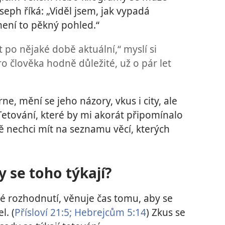
eph říká: „Viděl jsem, jak vypadá
 není to pěkný pohled.“
 po nějaké době aktuální,“ myslí si
pro člověka hodně důležité, už o pár let
ne, mění se jeho názory, vkus i city, ale
„Tetování, které by mi akorát připomínalo
tě nechci mít na seznamu věcí, kterých
y se toho týkají?
é rozhodnutí, věnuje čas tomu, aby se
l. (
Přísloví 21:5;
Hebrejcům 5:14
) Zkus se