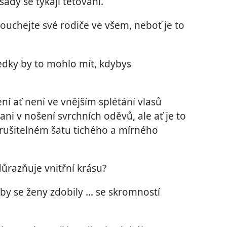
sady se týkají tetování.
louchejte své rodiče ve všem, neboť je to
ůsledky by to mohlo mít, kdybys
í ať není ve vnějším splétání vlasů
ani v nošení svrchních oděvů, ale ať je to
orušitelném šatu tichého a mírného
zdůrazňuje vnitřní krásu?
by se ženy zdobily ... se skromností