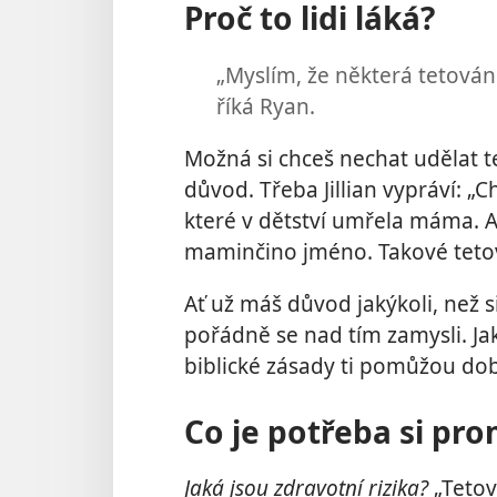
Proč to lidi láká?
„Myslím, že některá tetován
říká Ryan.
Možná si chceš nechat udělat t
důvod. Třeba Jillian vypráví: „
které v dětství umřela máma. A
maminčino jméno. Takové tetov
Ať už máš důvod jakýkoli, než s
pořádně se nad tím zamysli. Jak
biblické zásady ti pomůžou do
Co je potřeba si pro
Jaká jsou zdravotní rizika?
„Tetov