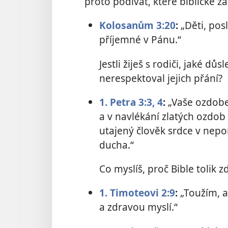
proto podívat, které biblické zá
Kolosanům 3:20
:
„Děti, pos
příjemné v Pánu.“
Jestli žiješ s rodiči, jaké d
nerespektoval jejich přání?
1. Petra 3:3, 4
:
„Vaše ozdoben
a v navlékání zlatých ozdob 
utajený člověk srdce v nep
ducha.“
Co myslíš, proč Bible tolik 
1. Timoteovi 2:9
:
„Toužím, a
a zdravou myslí.“