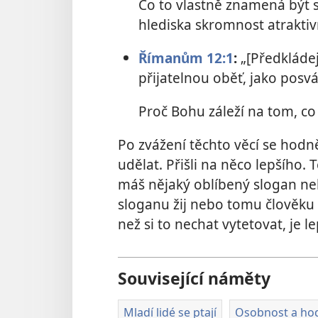
Co to vlastně znamená být
hlediska skromnost atraktiv
Římanům 12:1
:
„[Předkládej
přijatelnou oběť, jako posv
Proč Bohu záleží na tom, co
Po zvážení těchto věcí se hodně
udělat. Přišli na něco lepšího. T
máš nějaký oblíbený slogan ne
sloganu žij nebo tomu člověku 
než si to nechat vytetovat, je l
Související náměty
Mladí lidé se ptají
Osobnost a ho