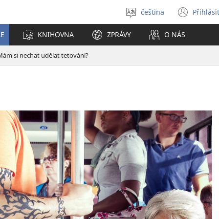
čeština
Přihlási
Vybrat
(ote
jazyk
nové
LE
KNIHOVNA
ZPRÁVY
O NÁS
okno
Mám si nechat udělat tetování?