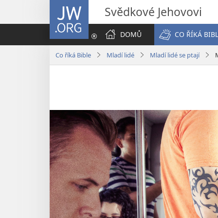
JW.ORG
Svědkové Jehovovi
DOMŮ
CO ŘÍKÁ BIB
Co říká Bible
Mladí lidé
Mladí lidé se ptají