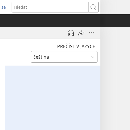
t se
vřeno
Hledat
)
PŘEČÍST V JAZYCE