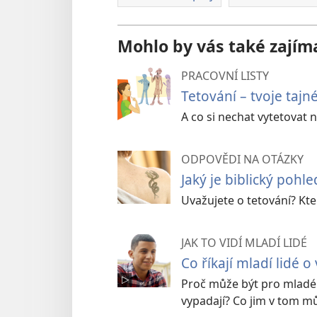
Mohlo by vás také zajím
PRACOVNÍ LISTY
Tetování – tvoje tajn
A co si nechat vytetovat n
ODPOVĚDI NA OTÁZKY
Jaký je biblický pohl
Uvažujete o tetování? Kte
JAK TO VIDÍ MLADÍ LIDÉ
Co říkají mladí lidé o
Proč může být pro mladé l
vypadají? Co jim v tom 