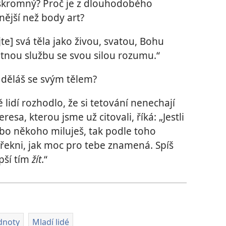
 skromný? Proč je z dlouhodobého
nější než body art?
te] svá těla jako živou, svatou, Bohu
átnou službu se svou silou rozumu.“
 děláš se svým tělem?
 lidí rozhodlo, že si tetování nenechají
eresa, kterou jsme už citovali, říká: „Jestli
bo někoho miluješ, tak podle toho
řekni, jak moc pro tebe znamená. Spíš
epší tím
žít
.“
dnoty
Mladí lidé