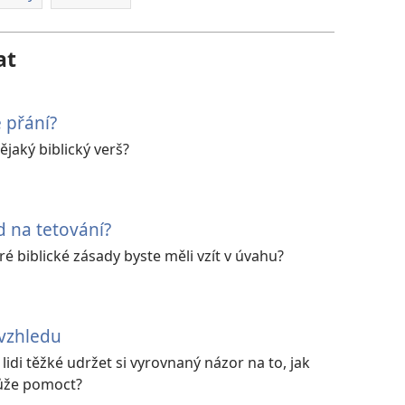
at
é přání?
ějaký biblický verš?
ed na tetování?
ré biblické zásady byste měli vzít v úvahu?
 vzhledu
idi těžké udržet si vyrovnaný názor na to, jak
může pomoct?