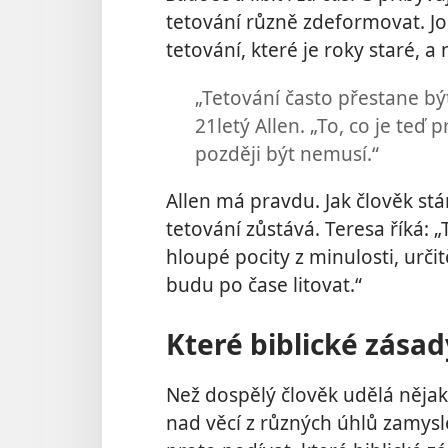
tetování různě zdeformovat. Jos
tetování, které je roky staré, a
„Tetování často přestane být
21letý Allen. „To, co je teď 
později být nemusí.“
Allen má pravdu. Jak člověk stár
tetování zůstává. Teresa říká: 
hloupé pocity z minulosti, urči
budu po čase litovat.“
Které biblické zásad
Než dospělý člověk udělá nějak
nad věcí z různých úhlů zamysle