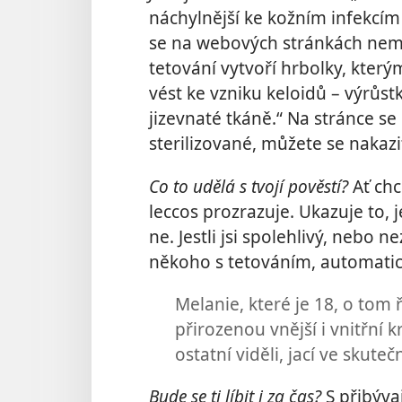
náchylnější ke kožním infekcí
se na webových stránkách nemo
tetování vytvoří hrbolky, kter
vést ke vzniku keloidů – výr
jizevnaté tkáně.“ Na stránce se
sterilizované, můžete se nakaz
Co to udělá s tvojí pověstí?
Ať chc
leccos prozrazuje. Ukazuje to, 
ne. Jestli jsi spolehlivý, nebo
někoho s tetováním, automatic
Melanie, které je 18, o tom 
přirozenou vnější i vnitřní k
ostatní viděli, jací ve skuteč
Bude se ti líbit i za čas?
S přibýva