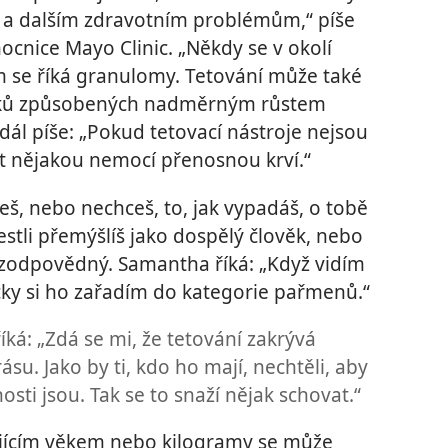
m a dalším zdravotním problémům,“ píše
cnice Mayo Clinic. „Někdy se v okolí
ým se říká granulomy. Tetování může také
ůstků způsobených nadměrným růstem
 dál píše: „Pokud tetovací nástroje nejsou
it nějakou nemocí přenosnou krví.“
eš, nebo nechceš, to, jak vypadáš, o tobě
jestli přemýšlíš jako dospělý člověk, nebo
 nezodpovědný. Samantha říká: „Když vidím
ky si ho zařadím do kategorie pařmenů.“
říká: „Zdá se mi, že tetování zakrývá
rásu. Jako by ti, kdo ho mají, nechtěli, aby
nosti jsou. Tak se to snaží nějak schovat.“
jícím věkem nebo kilogramy se může