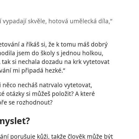
í vypadají skvěle, hotová umělecká díla,“
etování a říkáš si, že k tomu máš dobrý
Chodila jsem do školy s jednou holkou,
 tak si nechala dozadu na krk vytetovat
ání mi připadá hezké.“
i něco necháš natrvalo vytetovat,
é otázky si můžeš položit? A které
bře se rozhodnout?
myslet?
ání porušuje kůži, takže člověk může být