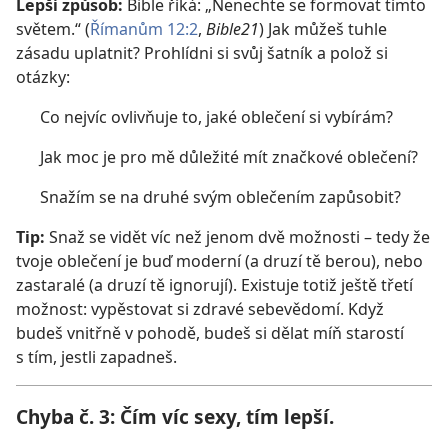
Lepší způsob:
Bible říká: „Nenechte se formovat tímto
světem.“ (
Římanům 12:2
,
Bible21
) Jak můžeš tuhle
zásadu uplatnit? Prohlídni si svůj šatník a polož si
otázky:
Co nejvíc ovlivňuje to, jaké oblečení si vybírám?
Jak moc je pro mě důležité mít značkové oblečení?
Snažím se na druhé svým oblečením zapůsobit?
Tip:
Snaž se vidět víc než jenom dvě možnosti – tedy že
tvoje oblečení je buď moderní (a druzí tě berou), nebo
zastaralé (a druzí tě ignorují). Existuje totiž ještě třetí
možnost: vypěstovat si zdravé sebevědomí. Když
budeš vnitřně v pohodě, budeš si dělat míň starostí
s tím, jestli zapadneš.
Chyba č. 3: Čím víc sexy, tím lepší.