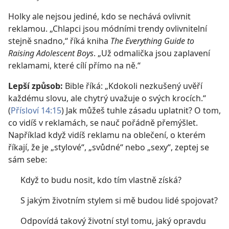
Holky ale nejsou jediné, kdo se nechává ovlivnit
reklamou. „Chlapci jsou módními trendy ovlivnitelní
stejně snadno,“ říká kniha
The Everything Guide to
Raising Adolescent Boys
. „Už odmalička jsou zaplavení
reklamami, které cílí přímo na ně.“
Lepší způsob:
Bible říká: „Kdokoli nezkušený uvěří
každému slovu, ale chytrý uvažuje o svých krocích.“
(
Přísloví 14:15
) Jak můžeš tuhle zásadu uplatnit? O tom,
co vidíš v reklamách, se nauč pořádně přemýšlet.
Například když vidíš reklamu na oblečení, o kterém
říkají, že je „stylové“, „svůdné“ nebo „sexy“, zeptej se
sám sebe:
Když to budu nosit, kdo tím vlastně získá?
S jakým životním stylem si mě budou lidé spojovat?
Odpovídá takový životní styl tomu, jaký opravdu