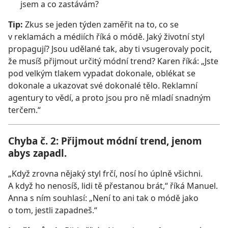
jsem a co zastávám?
Tip:
Zkus se jeden týden zaměřit na to, co se
v reklamách a médiích říká o módě. Jaký životní styl
propagují? Jsou udělané tak, aby ti vsugerovaly pocit,
že musíš přijmout určitý módní trend? Karen říká: „Jste
pod velkým tlakem vypadat dokonale, oblékat se
dokonale a ukazovat své dokonalé tělo. Reklamní
agentury to vědí, a proto jsou pro ně mladí snadným
terčem.“
Chyba č. 2: Přijmout módní trend, jenom
abys zapadl.
„Když zrovna nějaký styl frčí, nosí ho úplně všichni.
A když ho nenosíš, lidi tě přestanou brát,“ říká Manuel.
Anna s ním souhlasí: „Není to ani tak o módě jako
o tom, jestli zapadneš.“