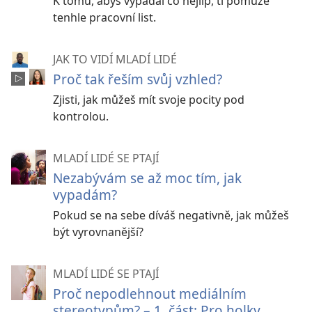
K tomu, abys vypadal co nejlíp, ti pomůže
tenhle pracovní list.
JAK TO VIDÍ MLADÍ LIDÉ
Proč tak řeším svůj vzhled?
Zjisti, jak můžeš mít svoje pocity pod
kontrolou.
MLADÍ LIDÉ SE PTAJÍ
Nezabývám se až moc tím, jak
vypadám?
Pokud se na sebe díváš negativně, jak můžeš
být vyrovnanější?
MLADÍ LIDÉ SE PTAJÍ
Proč nepodlehnout mediálním
stereotypům? – 1. část: Pro holky