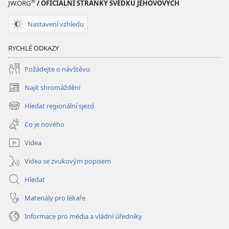
®
JW.ORG
/ OFICIÁLNÍ STRÁNKY SVĚDKŮ JEHOVOVÝCH
Nastavení vzhledu
RYCHLÉ ODKAZY
Požádejte o návštěvu
Najít shromáždění
(otevřeno
nové
Hledat regionální sjezd
(otevřeno
okno)
nové
Co je nového
okno)
Videa
Videa se zvukovým popisem
Hledat
Materiály pro lékaře
Informace pro média a vládní úředníky