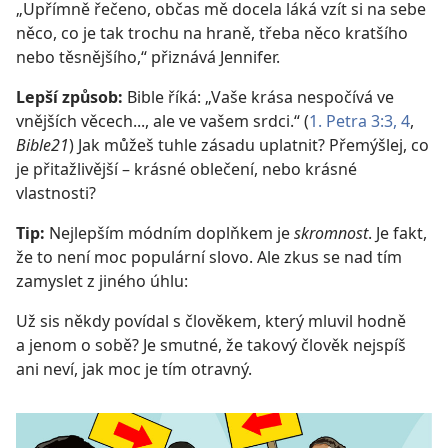
„Upřímně řečeno, občas mě docela láká vzít si na sebe
něco, co je tak trochu na hraně, třeba něco kratšího
nebo těsnějšího,“ přiznává Jennifer.
Lepší způsob:
Bible říká: „Vaše krása nespočívá ve
vnějších věcech..., ale ve vašem srdci.“ (
1. Petra 3:3, 4
,
Bible21
) Jak můžeš tuhle zásadu uplatnit? Přemýšlej, co
je přitažlivější – krásné oblečení, nebo krásné
vlastnosti?
Tip:
Nejlepším módním doplňkem je
skromnost
. Je fakt,
že to není moc populární slovo. Ale zkus se nad tím
zamyslet z jiného úhlu:
Už sis někdy povídal s člověkem, který mluvil hodně
a jenom o sobě? Je smutné, že takový člověk nejspíš
ani neví, jak moc je tím otravný.