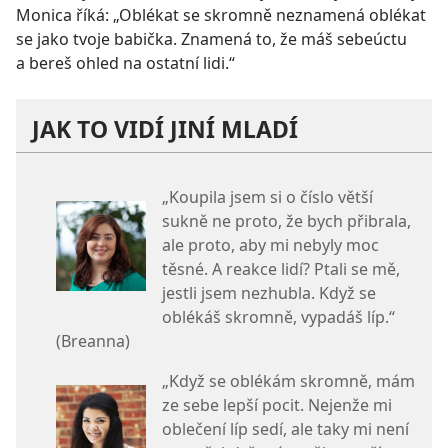
Monica říká: „Oblékat se skromně neznamená oblékat
se jako tvoje babička. Znamená to, že máš sebeúctu
a bereš ohled na ostatní lidi.“
JAK TO VIDÍ JINÍ MLADÍ
„Koupila jsem si o číslo větší
sukně ne proto, že bych přibrala,
ale proto, aby mi nebyly moc
těsné. A reakce lidí? Ptali se mě,
jestli jsem nezhubla. Když se
oblékáš skromně, vypadáš líp.“
(Breanna)
„Když se oblékám skromně, mám
ze sebe lepší pocit. Nejenže mi
oblečení líp sedí, ale taky mi není