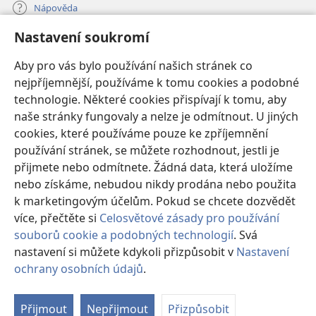
Nápověda
Nastavení soukromí
Dary
(otevřeno
nové
Aby pro vás bylo používání našich stránek co
okno)
nejpříjemnější, používáme k tomu cookies a podobné
ONLINE KNIHOVNA Strážné věže
(otevřeno
technologie. Některé cookies přispívají k tomu, aby
nové
®
JW Hub
naše stránky fungovaly a nelze je odmítnout. U jiných
okno)
(otevřeno
cookies, které používáme pouze ke zpříjemnění
nové
®
JW Library
okno)
používání stránek, se můžete rozhodnout, jestli je
přijmete nebo odmítnete. Žádná data, která uložíme
Watchtower Library
nebo získáme, nebudou nikdy prodána nebo použita
k marketingovým účelům. Pokud se chcete dozvědět
více, přečtěte si
Celosvětové zásady pro používání
souborů cookie a podobných technologií
. Svá
Copyright
© 2026 Watch Tower Bible and Tract Society of Pennsylvania.
nastavení si můžete kdykoli přizpůsobit v
Nastavení
PODMÍNKY POUŽITÍ
|
OCHRANA SOUKROMÍ
|
NASTAVENÍ
ochrany osobních údajů
.
SOUKROMÍ
Přijmout
Nepřijmout
Přizpůsobit