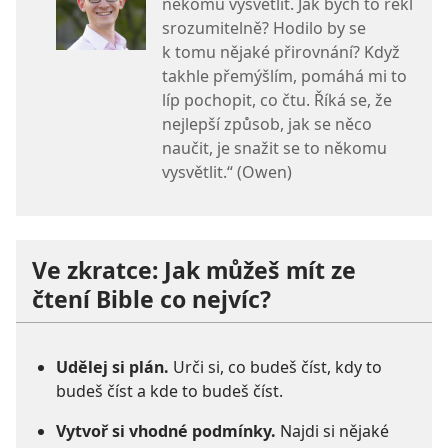
někomu vysvětlit. Jak bych to řekl
srozumitelně? Hodilo by se
k tomu nějaké přirovnání? Když
takhle přemýšlím, pomáhá mi to
líp pochopit, co čtu. Říká se, že
nejlepší způsob, jak se něco
naučit, je snažit se to někomu
vysvětlit.“ (Owen)
Ve zkratce: Jak můžeš mít ze
čtení Bible co nejvíc?
Udělej si plán.
Urči si, co budeš číst, kdy to
budeš číst a kde to budeš číst.
Vytvoř si vhodné podmínky.
Najdi si nějaké