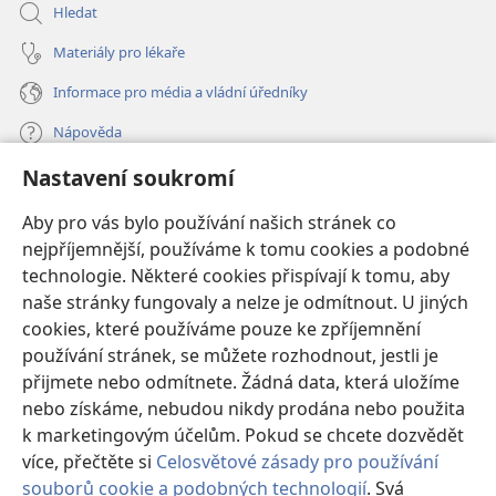
Hledat
Materiály pro lékaře
Informace pro média a vládní úředníky
Nápověda
Nastavení soukromí
Dary
(otevřeno
nové
Aby pro vás bylo používání našich stránek co
okno)
nejpříjemnější, používáme k tomu cookies a podobné
ONLINE KNIHOVNA Strážné věže
(otevřeno
technologie. Některé cookies přispívají k tomu, aby
nové
®
JW Hub
naše stránky fungovaly a nelze je odmítnout. U jiných
okno)
(otevřeno
cookies, které používáme pouze ke zpříjemnění
nové
®
JW Library
okno)
používání stránek, se můžete rozhodnout, jestli je
přijmete nebo odmítnete. Žádná data, která uložíme
Watchtower Library
nebo získáme, nebudou nikdy prodána nebo použita
k marketingovým účelům. Pokud se chcete dozvědět
více, přečtěte si
Celosvětové zásady pro používání
souborů cookie a podobných technologií
. Svá