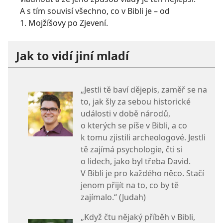
A s tím souvisí všechno, co v Bibli je – od
1. Mojžíšovy po Zjevení.
Jak to vidí jiní mladí
„Jestli tě baví dějepis, zaměř se na
to, jak šly za sebou historické
události v době národů,
o kterých se píše v Bibli, a co
k tomu zjistili archeologové. Jestli
tě zajímá psychologie, čti si
o lidech, jako byl třeba David.
V Bibli je pro každého něco. Stačí
jenom přijít na to, co by tě
zajímalo.“ (Judah)
„Když čtu nějaký příběh v Bibli,