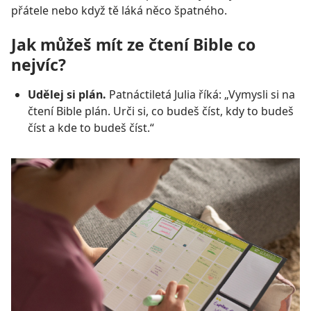
přátele nebo když tě láká něco špatného.
Jak můžeš mít ze čtení Bible co
nejvíc?
Udělej si plán.
Patnáctiletá Julia říká: „Vymysli si na
čtení Bible plán. Urči si, co budeš číst, kdy to budeš
číst a kde to budeš číst.“