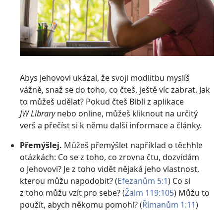
Abys Jehovovi ukázal, že svoji modlitbu myslíš
vážně, snaž se do toho, co čteš, ještě víc zabrat. Jak
to můžeš udělat? Pokud čteš Bibli z aplikace
JW Library
nebo online, můžeš kliknout na určitý
verš a přečíst si k němu další informace a články.
Přemýšlej.
Můžeš přemýšlet například o těchhle
otázkách: Co se z toho, co zrovna čtu, dozvídám
o Jehovovi? Je z toho vidět nějaká jeho vlastnost,
kterou můžu napodobit? (
Efezanům 5:1
) Co si
z toho můžu vzít pro sebe? (
Žalm 119:105
) Můžu to
použít, abych někomu pomohl? (
Římanům 1:11
)