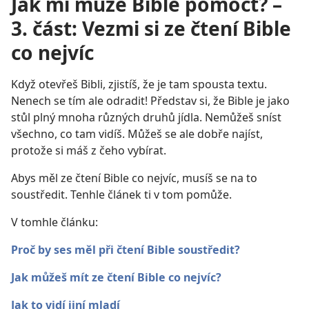
Jak mi může Bible pomoct? –
3. část: Vezmi si ze čtení Bible
co nejvíc
Když otevřeš Bibli, zjistíš, že je tam spousta textu.
Nenech se tím ale odradit! Představ si, že Bible je jako
stůl plný mnoha různých druhů jídla. Nemůžeš sníst
všechno, co tam vidíš. Můžeš se ale dobře najíst,
protože si máš z čeho vybírat.
Abys měl ze čtení Bible co nejvíc, musíš se na to
soustředit. Tenhle článek ti v tom pomůže.
V tomhle článku:
Proč by ses měl při čtení Bible soustředit?
Jak můžeš mít ze čtení Bible co nejvíc?
Jak to vidí jiní mladí