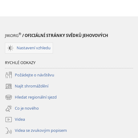
®
JW.ORG
/ OFICIÁLNÍ STRÁNKY SVĚDKŮ JEHOVOVÝCH
Nastavení vzhledu
RYCHLÉ ODKAZY
Požádejte o návštěvu
Najít shromáždění
(otevřeno
nové
Hledat regionální sjezd
(otevřeno
okno)
nové
Co je nového
okno)
Videa
Videa se zvukovým popisem