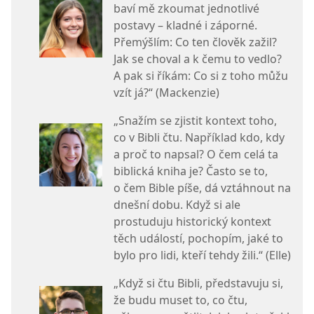
baví mě zkoumat jednotlivé
postavy – kladné i záporné.
Přemýšlím: Co ten člověk zažil?
Jak se choval a k čemu to vedlo?
A pak si říkám: Co si z toho můžu
vzít já?“ (Mackenzie)
„Snažím se zjistit kontext toho,
co v Bibli čtu. Například kdo, kdy
a proč to napsal? O čem celá ta
biblická kniha je? Často se to,
o čem Bible píše, dá vztáhnout na
dnešní dobu. Když si ale
prostuduju historický kontext
těch událostí, pochopím, jaké to
bylo pro lidi, kteří tehdy žili.“ (Elle)
„Když si čtu Bibli, představuju si,
že budu muset to, co čtu,