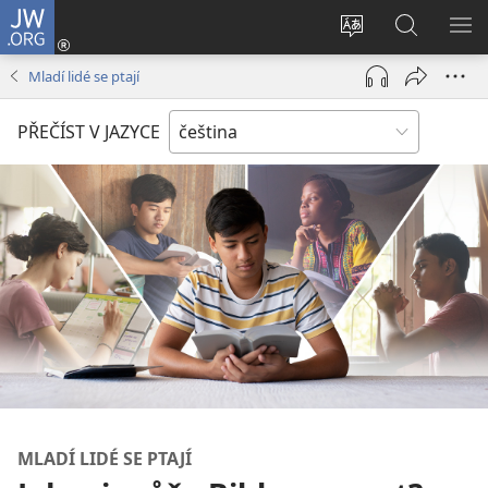
JW.ORG
Přihlásit
se
Změnit
Hledat
ZO
(otevřeno
jazyk
na
NA
Mladí lidé se ptají
nové
stránek
JW.ORG
okno)
PŘEČÍST V JAZYCE
MLADÍ LIDÉ SE PTAJÍ