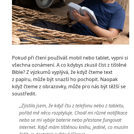
Pokud při čtení používáš mobil nebo tablet, vypni si
všechna oznámení. A co kdybys zkusil číst z tištěné
Bible? Z výzkumů vyplývá, že když čteme text
z papíru, může být snazší ho pochopit. Naopak
když čteme z obrazovky, může pro nás být těžší se
soustředit.
„Zjistila jsem, že když čtu z telefonu nebo z tabletu,
pořád mě něco rozptyluje. Chodí mi různé notifikace
nebo se mi vybije baterie nebo přestane fungovat
internet. Když mám tištěnou knihu, jediné, co musím