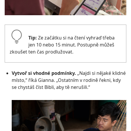
Tip:
Ze začátku si na čtení vyhraď třeba
jen 10 nebo 15 minut. Postupně můžeš
zkoušet ten čas prodlužovat.
Vytvoř si vhodné podmínky.
„Najdi si nějaké klidné
místo,“ říká Gianna. „Ostatním v rodině řekni, kdy
se chystáš číst Bibli, aby tě nerušili.“