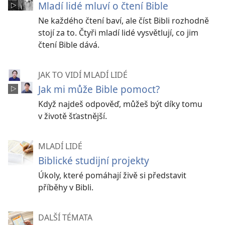
Mladí lidé mluví o čtení Bible
Ne každého čtení baví, ale číst Bibli rozhodně
stojí za to. Čtyři mladí lidé vysvětlují, co jim
čtení Bible dává.
JAK TO VIDÍ MLADÍ LIDÉ
Jak mi může Bible pomoct?
Když najdeš odpověď, můžeš být díky tomu
v životě šťastnější.
MLADÍ LIDÉ
Biblické studijní projekty
Úkoly, které pomáhají živě si představit
příběhy v Bibli.
DALŠÍ TÉMATA