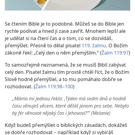
Se čtením Bible je to podobné. Můžeš se do Bible jen
rychle podívat a hned ji zase zavřít. Mnohem lepší ale
je udělat si na čtení čas a o tom, co se dozvídáš,
přemýšlet. Přesně to dělal pisatel
119. žalmu
. O Božím
zákoně řekl: „Celý den o něm přemýšlím.“ (
Žalm 119:97
)
To samozřejmě neznamená, že se musíš Biblí zabývat
celý den. Pisatel žalmu tím prostě chtěl říct, že o Božím
Slově hodně přemýšlel, a to mu pomáhalo dobře se
rozhodovat. (
Žalm 119:98–100
)
„Máma mi jednou řekla: ‚Týden má sedm dnů a hodně
času věnuješ věcem, které děláš jenom pro sebe. Nebylo
by fér věnovat nějaký čas i Jehovovi?‘“ (Melanie)
Když budeš přemýšlet o biblických zásadách, dokážeš
se dobře rozhodovat – například když si vybíráš