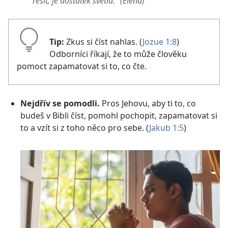
řešit, je dostatek světla.“ (Elena)
Tip:
Zkus si číst nahlas. (
Jozue 1:8
)
Odborníci říkají, že to může člověku
pomoct zapamatovat si to, co čte.
Nejdřív se pomodli.
Pros Jehovu, aby ti to, co
budeš v Bibli číst, pomohl pochopit, zapamatovat si
to a vzít si z toho něco pro sebe. (
Jakub 1:5
)