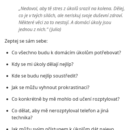
„Nedovol, aby tě stres z úkolů srazil na kolena. Dělej,
co je v tvých silách, ale neriskuj svoje duševní zdraví.
Některé věci za to nestojí. A domácí úkoly jsou
jednou z nich.“ (Julia)
Zeptej se sám sebe:
Co všechno budu k domácím úkolům potřebovat?
Kdy se mi úkoly dělají nejlíp?
Kde se budu nejlíp soustředit?
Jak se můžu vyhnout prokrastinaci?
Co konkrétně by mě mohlo od učení rozptylovat?
Co dělat, aby mě nerozptyloval telefon a jiná
technika?
Jak můžu svým přístupem k úkolům dát najevo