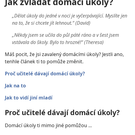
Jak zvládat domácí úkoly?
„Dělat úkoly do jedné v noci je vyčerpávající. Myslíte jen
na to, že si chcete jít lehnout.“ (David)
„Někdy jsem se učila do půl páté ráno a v šest jsem
vstávala do školy. Bylo to hrozné!“ (Theresa)
Máš pocit, že jsi zavalený domácími úkoly? Jestli ano,
tenhle článek ti to pomůže změnit.
Proč učitelé dávají domácí úkoly?
Jak na to
Jak to vidí jiní mladí
Proč učitelé dávají domácí úkoly?
Domácí úkoly ti mimo jiné pomůžou ...