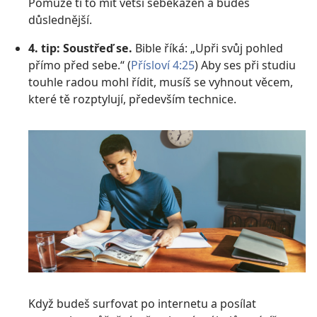
Pomůže ti to mít větší sebekázeň a budeš
důslednější.
4. tip: Soustřeď se.
Bible říká: „Upři svůj pohled
přímo před sebe.“ (
Přísloví 4:25
) Aby ses při studiu
touhle radou mohl řídit, musíš se vyhnout věcem,
které tě rozptylují, především technice.
Když budeš surfovat po internetu a posílat