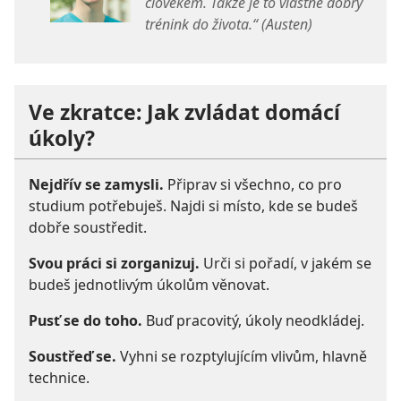
člověkem. Takže je to vlastně dobrý
trénink do života.“ (Austen)
Ve zkratce: Jak zvládat domácí
úkoly?
Nejdřív se zamysli.
Připrav si všechno, co pro
studium potřebuješ. Najdi si místo, kde se budeš
dobře soustředit.
Svou práci si zorganizuj.
Urči si pořadí, v jakém se
budeš jednotlivým úkolům věnovat.
Pusť se do toho.
Buď pracovitý, úkoly neodkládej.
Soustřeď se.
Vyhni se rozptylujícím vlivům, hlavně
technice.