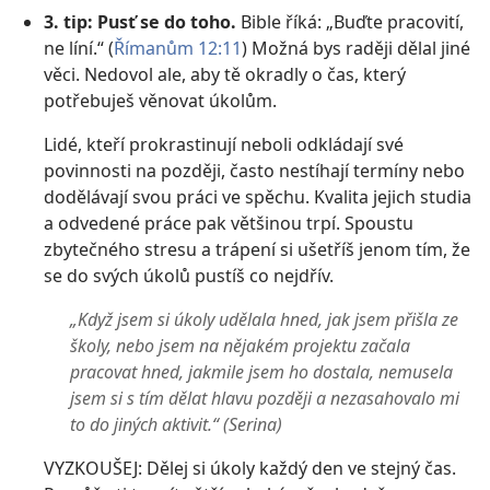
3. tip: Pusť se do toho.
Bible říká: „Buďte pracovití,
ne líní.“ (
Římanům 12:11
) Možná bys raději dělal jiné
věci. Nedovol ale, aby tě okradly o čas, který
potřebuješ věnovat úkolům.
Lidé, kteří prokrastinují neboli odkládají své
povinnosti na později, často nestíhají termíny nebo
dodělávají svou práci ve spěchu. Kvalita jejich studia
a odvedené práce pak většinou trpí. Spoustu
zbytečného stresu a trápení si ušetříš jenom tím, že
se do svých úkolů pustíš co nejdřív.
„Když jsem si úkoly udělala hned, jak jsem přišla ze
školy, nebo jsem na nějakém projektu začala
pracovat hned, jakmile jsem ho dostala, nemusela
jsem si s tím dělat hlavu později a nezasahovalo mi
to do jiných aktivit.“ (Serina)
VYZKOUŠEJ: Dělej si úkoly každý den ve stejný čas.