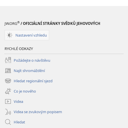
®
JW.ORG
/ OFICIÁLNÍ STRÁNKY SVĚDKŮ JEHOVOVÝCH
Nastavení vzhledu
RYCHLÉ ODKAZY
Požádejte o návštěvu
Najít shromáždění
(otevřeno
nové
Hledat regionální sjezd
(otevřeno
okno)
nové
Co je nového
okno)
Videa
Videa se zvukovým popisem
Hledat