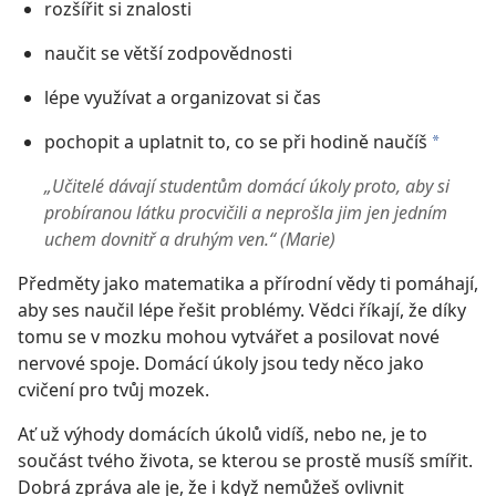
rozšířit si znalosti
naučit se větší zodpovědnosti
lépe využívat a organizovat si čas
pochopit a uplatnit to, co se při hodině naučíš
a
„Učitelé dávají studentům domácí úkoly proto, aby si
probíranou látku procvičili a neprošla jim jen jedním
uchem dovnitř a druhým ven.“ (Marie)
Předměty jako matematika a přírodní vědy ti pomáhají,
aby ses naučil lépe řešit problémy. Vědci říkají, že díky
tomu se v mozku mohou vytvářet a posilovat nové
nervové spoje. Domácí úkoly jsou tedy něco jako
cvičení pro tvůj mozek.
Ať už výhody domácích úkolů vidíš, nebo ne, je to
součást tvého života, se kterou se prostě musíš smířit.
Dobrá zpráva ale je, že i když nemůžeš ovlivnit