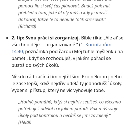
pomoct líp si svůj čas plánovat. Budeš pak mít
přehled o tom, jaké úkoly máš a kdy je musíš
dokončit, takže tě to nebude tolik stresovat.“
(Richard)
2. tip: Svou práci si zorganizuj.
Bible říká: „Ale ať se
všechno děje ... organizovaně.“ (
1. Korinťanům
14:40
, poznámka pod čarou) Měj tuhle myšlenku na
paměti, když se rozhoduješ, v jakém pořadí se
pustíš do svých úkolů.
Někdo rád začíná tím nejtěžším. Pro někoho jiného
je zase lepší, když nejdřív udělá ty jednodušší úkoly.
Vyber si přístup, který nejvíc vyhovuje tobě.
„Hodně pomáhá, když si nejdřív sepíšeš, co všechno
potřebuješ udělat a v jakém pořadí. Pak máš svoje
úkoly pod kontrolou a necítíš se jimi zavalený.“
(Heidi)