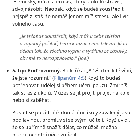
esemesky, můžeš tím čas, který u úkolů strávíš,
zdvojnásobit. Naopak, když se budeš soustředit,
nejspíš zjistíš, že nemáš jenom míň stresu, ale i víc
volného času.
„Je těžké se soustředit, když máš u sebe telefon
a zapnutý počítač, herní konzoli nebo televizi. Já to
dělám tak, že všechno vypnu a vytáhnu ze zásuvky,
aby mě to nerozptylovalo.“ (Joel)
5. tip: Buď rozumný.
Bible říká: „Ať všichni lidé vědí,
že jste rozumní.“ (
Filipanům 4:5
) Když to budeš
potřebovat, udělej si během učení pauzu. Zmírníš
tak stres z úkolů. Můžeš se jít projít, projet na kole
nebo si zaběhat.
Pokud se pořád cítíš domácími úkoly zavalený jako
pod lavinou, promluv si se svými učiteli. Když uvidí,
že se upřímně snažíš dělat, co můžeš, možná
budou ochotní něco změnit.