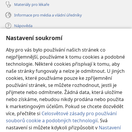
Materiály pro lékaře
Informace pro média a vládní úředníky
Nápověda
Nastavení soukromí
Dary
(otevřeno
nové
Aby pro vás bylo používání našich stránek co
okno)
nejpříjemnější, používáme k tomu cookies a podobné
ONLINE KNIHOVNA Strážné věže
(otevřeno
technologie. Některé cookies přispívají k tomu, aby
nové
®
JW Hub
naše stránky fungovaly a nelze je odmítnout. U jiných
okno)
(otevřeno
cookies, které používáme pouze ke zpříjemnění
nové
®
JW Library
okno)
používání stránek, se můžete rozhodnout, jestli je
přijmete nebo odmítnete. Žádná data, která uložíme
Watchtower Library
nebo získáme, nebudou nikdy prodána nebo použita
k marketingovým účelům. Pokud se chcete dozvědět
více, přečtěte si
Celosvětové zásady pro používání
souborů cookie a podobných technologií
. Svá
Copyright
© 2026 Watch Tower Bible and Tract Society of Pennsylvania.
nastavení si můžete kdykoli přizpůsobit v
Nastavení