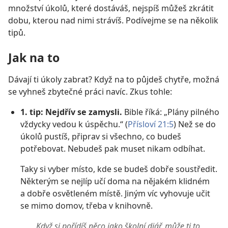
množství úkolů, které dostáváš, nejspíš můžeš zkrátit
dobu, kterou nad nimi strávíš. Podívejme se na několik
tipů.
Jak na to
Dávají ti úkoly zabrat? Když na to půjdeš chytře, možná
se vyhneš zbytečné práci navíc. Zkus tohle:
1. tip: Nejdřív se zamysli.
Bible říká: „Plány pilného
vždycky vedou k úspěchu.“ (
Přísloví 21:5
) Než se do
úkolů pustíš, připrav si všechno, co budeš
potřebovat. Nebudeš pak muset nikam odbíhat.
Taky si vyber místo, kde se budeš dobře soustředit.
Některým se nejlíp učí doma na nějakém klidném
a dobře osvětleném místě. Jiným víc vyhovuje učit
se mimo domov, třeba v knihovně.
„Když si pořídíš něco jako školní diář, může ti to