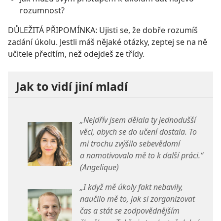
rozumnost?
DŮLEŽITÁ PŘIPOMÍNKA: Ujisti se, že dobře rozumíš
zadání úkolu. Jestli máš nějaké otázky, zeptej se na ně
učitele předtím, než odejdeš ze třídy.
Jak to vidí jiní mladí
„Nejdřív jsem dělala ty jednodušší
věci, abych se do učení dostala. To
mi trochu zvýšilo sebevědomí
a namotivovalo mě to k další práci.“
(Angelique)
„I když mě úkoly fakt nebavily,
naučilo mě to, jak si zorganizovat
čas a stát se zodpovědnějším