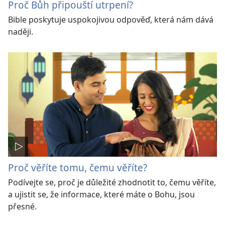
Proč Bůh připouští utrpení?
Bible poskytuje uspokojivou odpověď, která nám dává
naději.
Proč věříte tomu, čemu věříte?
Podívejte se, proč je důležité zhodnotit to, čemu věříte,
a ujistit se, že informace, které máte o Bohu, jsou
přesné.