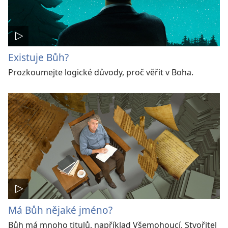
Existuje Bůh?
Prozkoumejte logické důvody, proč věřit v Boha.
Má Bůh nějaké jméno?
Bůh má mnoho titulů, například Všemohoucí, Stvořitel