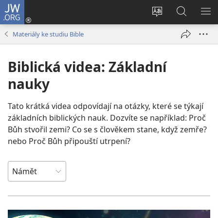
JW.ORG
Přihlásit
se
Změnit
Hledat
ZO
(otevřeno
jazyk
na
NA
Materiály ke studiu Bible
nové
stránek
JW.ORG
okno)
Biblická videa: Základní
nauky
Tato krátká videa odpovídají na otázky, které se týkají
základních biblických nauk. Dozvíte se například: Proč
Bůh stvořil zemi? Co se s člověkem stane, když zemře?
nebo Proč Bůh připouští utrpení?