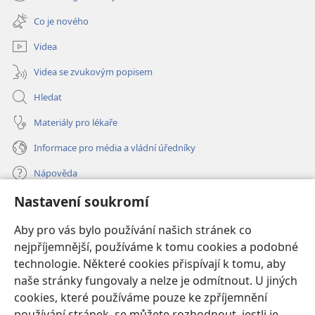
(otevřeno
okno)
nové
Co je nového
okno)
Videa
Videa se zvukovým popisem
Hledat
Materiály pro lékaře
Informace pro média a vládní úředníky
Nápověda
Nastavení soukromí
Dary
(otevřeno
nové
Aby pro vás bylo používání našich stránek co
okno)
nejpříjemnější, používáme k tomu cookies a podobné
ONLINE KNIHOVNA Strážné věže
(otevřeno
technologie. Některé cookies přispívají k tomu, aby
nové
®
JW Hub
naše stránky fungovaly a nelze je odmítnout. U jiných
okno)
(otevřeno
cookies, které používáme pouze ke zpříjemnění
nové
®
JW Library
okno)
používání stránek, se můžete rozhodnout, jestli je