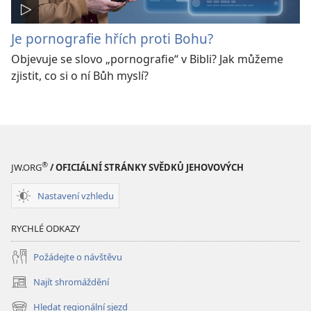
Je pornografie hřích proti Bohu?
Objevuje se slovo „pornografie“ v Bibli? Jak můžeme
zjistit, co si o ní Bůh myslí?
®
JW.ORG
/ OFICIÁLNÍ STRÁNKY SVĚDKŮ JEHOVOVÝCH
Nastavení vzhledu
RYCHLÉ ODKAZY
Požádejte o návštěvu
Najít shromáždění
(otevřeno
nové
Hledat regionální sjezd