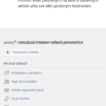
Pomocí videí založených na Bibli a zábavných
aktivit učte své děti správným hodnotám.
®
JW.ORG
/ OFICIÁLNÍ STRÁNKY SVĚDKŮ JEHOVOVÝCH
Nastavení vzhledu
RYCHLÉ ODKAZY
Požádejte o návštěvu
Najít shromáždění
(otevřeno
nové
Hledat regionální sjezd
(otevřeno
okno)
nové
Co je nového
okno)