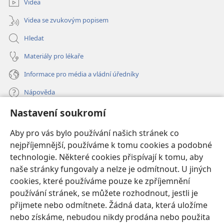
Videa
Videa se zvukovým popisem
Hledat
Materiály pro lékaře
Informace pro média a vládní úředníky
Nápověda
Nastavení soukromí
Dary
(otevřeno
nové
Aby pro vás bylo používání našich stránek co
okno)
nejpříjemnější, používáme k tomu cookies a podobné
ONLINE KNIHOVNA Strážné věže
(otevřeno
technologie. Některé cookies přispívají k tomu, aby
nové
®
JW Hub
naše stránky fungovaly a nelze je odmítnout. U jiných
okno)
(otevřeno
cookies, které používáme pouze ke zpříjemnění
nové
®
JW Library
okno)
používání stránek, se můžete rozhodnout, jestli je
přijmete nebo odmítnete. Žádná data, která uložíme
Watchtower Library
nebo získáme, nebudou nikdy prodána nebo použita