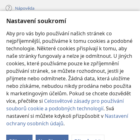
Nápověda
Nastavení soukromí
Dary
(otevřeno
nové
Aby pro vás bylo používání našich stránek co
okno)
nejpříjemnější, používáme k tomu cookies a podobné
ONLINE KNIHOVNA Strážné věže
(otevřeno
technologie. Některé cookies přispívají k tomu, aby
nové
®
JW Hub
naše stránky fungovaly a nelze je odmítnout. U jiných
okno)
(otevřeno
cookies, které používáme pouze ke zpříjemnění
nové
®
JW Library
okno)
používání stránek, se můžete rozhodnout, jestli je
přijmete nebo odmítnete. Žádná data, která uložíme
Watchtower Library
nebo získáme, nebudou nikdy prodána nebo použita
k marketingovým účelům. Pokud se chcete dozvědět
více, přečtěte si
Celosvětové zásady pro používání
souborů cookie a podobných technologií
. Svá
nastavení si můžete kdykoli přizpůsobit v
Nastavení
Copyright
© 2026 Watch Tower Bible and Tract Society of Pennsylvania.
PODMÍNKY POUŽITÍ
|
OCHRANA SOUKROMÍ
|
NASTAVENÍ
ochrany osobních údajů
.
SOUKROMÍ