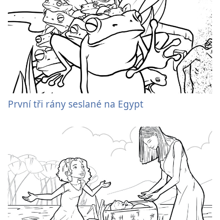
První tři rány seslané na Egypt