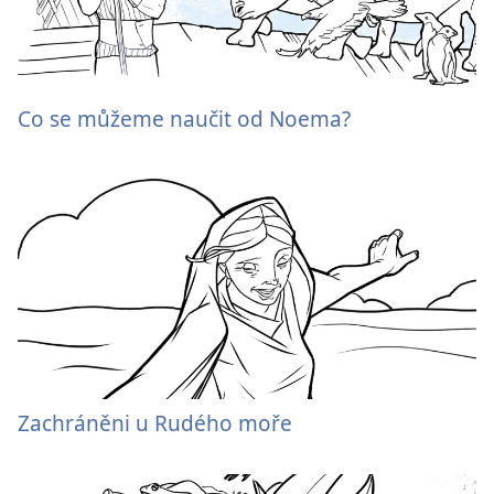
Co se můžeme naučit od Noema?
Zachráněni u Rudého moře