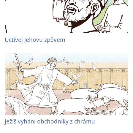
Uctívej Jehovu zpěvem
Ježíš vyhání obchodníky z chrámu