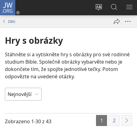
JW.ORG
Přihlásit
se
Změnit
Hledat
ZO
(otevřeno
jazyk
na
NA
Děti
nové
stránek
JW.ORG
okno)
Hry s obrázky
Stáhněte si a vytiskněte hry s obrázky pro své rodinné
studium Bible. Společně obrázky vybarvěte nebo je
dokončete tím, že spojíte jednotlivé tečky. Potom
odpovězte na uvedené otázky.
SEŘADIT
PODLE
1
2
Zobrazeno 1-30 z 43
Dalš