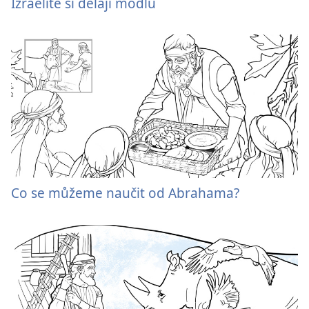
Izraelité si dělají modlu
Co se můžeme naučit od Abrahama?