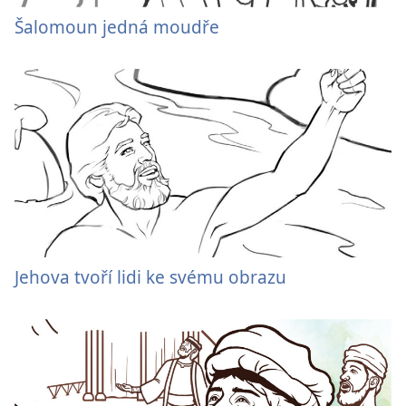
Šalomoun jedná moudře
Jehova tvoří lidi ke svému obrazu