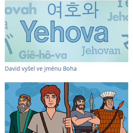
David vyšel ve jménu Boha