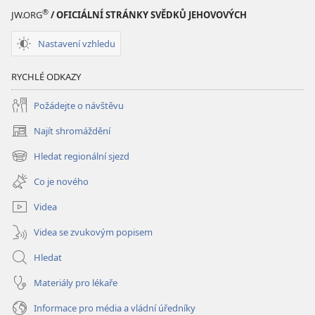
®
JW.ORG
/ OFICIÁLNÍ STRÁNKY SVĚDKŮ JEHOVOVÝCH
Nastavení vzhledu
RYCHLÉ ODKAZY
Požádejte o návštěvu
Najít shromáždění
(otevřeno
nové
Hledat regionální sjezd
(otevřeno
okno)
nové
Co je nového
okno)
Videa
Videa se zvukovým popisem
Hledat
Materiály pro lékaře
Informace pro média a vládní úředníky