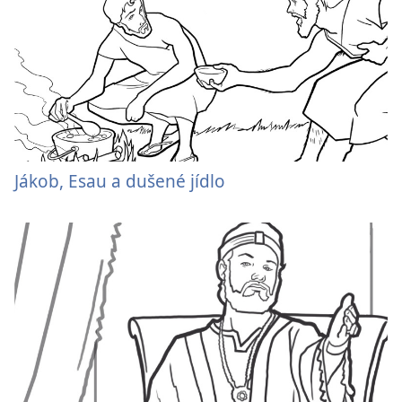
Jákob, Esau a dušené jídlo