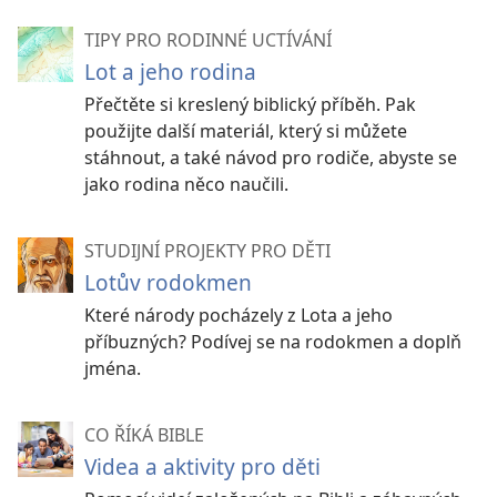
TIPY PRO RODINNÉ UCTÍVÁNÍ
Lot a jeho rodina
Přečtěte si kreslený biblický příběh. Pak
použijte další materiál, který si můžete
stáhnout, a také návod pro rodiče, abyste se
jako rodina něco naučili.
STUDIJNÍ PROJEKTY PRO DĚTI
Lotův rodokmen
Které národy pocházely z Lota a jeho
příbuzných? Podívej se na rodokmen a doplň
jména.
CO ŘÍKÁ BIBLE
Videa a aktivity pro děti