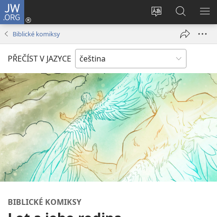
JW.ORG
Přihlásit
se
Změnit
Hledat
ZO
(otevřeno
jazyk
na
NA
Biblické komiksy
nové
stránek
JW.ORG
okno)
PŘEČÍST V JAZYCE
BIBLICKÉ KOMIKSY