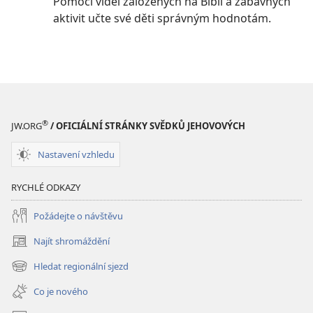
Pomocí videí založených na Bibli a zábavných
aktivit učte své děti správným hodnotám.
®
JW.ORG
/ OFICIÁLNÍ STRÁNKY SVĚDKŮ JEHOVOVÝCH
Nastavení vzhledu
RYCHLÉ ODKAZY
Požádejte o návštěvu
Najít shromáždění
(otevřeno
nové
Hledat regionální sjezd
(otevřeno
okno)
nové
Co je nového
okno)