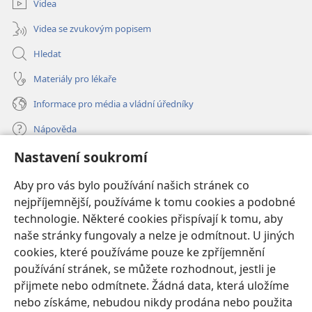
Videa
Videa se zvukovým popisem
Hledat
Materiály pro lékaře
Informace pro média a vládní úředníky
Nápověda
Nastavení soukromí
Dary
(otevřeno
nové
Aby pro vás bylo používání našich stránek co
okno)
nejpříjemnější, používáme k tomu cookies a podobné
ONLINE KNIHOVNA Strážné věže
(otevřeno
technologie. Některé cookies přispívají k tomu, aby
nové
®
JW Hub
naše stránky fungovaly a nelze je odmítnout. U jiných
okno)
(otevřeno
cookies, které používáme pouze ke zpříjemnění
nové
®
JW Library
okno)
používání stránek, se můžete rozhodnout, jestli je
přijmete nebo odmítnete. Žádná data, která uložíme
Watchtower Library
nebo získáme, nebudou nikdy prodána nebo použita