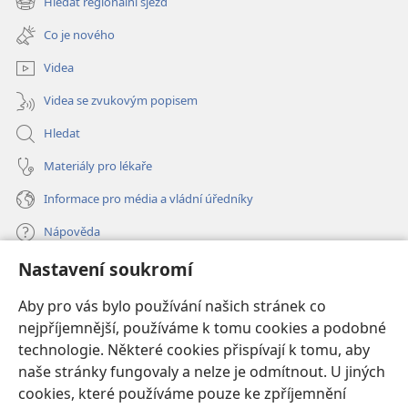
Hledat regionální sjezd
(otevřeno
okno)
nové
Co je nového
okno)
Videa
Videa se zvukovým popisem
Hledat
Materiály pro lékaře
Informace pro média a vládní úředníky
Nápověda
Nastavení soukromí
Dary
(otevřeno
nové
Aby pro vás bylo používání našich stránek co
okno)
nejpříjemnější, používáme k tomu cookies a podobné
ONLINE KNIHOVNA Strážné věže
(otevřeno
technologie. Některé cookies přispívají k tomu, aby
nové
®
JW Hub
naše stránky fungovaly a nelze je odmítnout. U jiných
okno)
(otevřeno
cookies, které používáme pouze ke zpříjemnění
nové
®