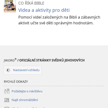
CO ŘÍKÁ BIBLE
Videa a aktivity pro děti
Pomocí videí založených na Bibli a zábavných
aktivit učte své děti správným hodnotám.
®
JW.ORG
/ OFICIÁLNÍ STRÁNKY SVĚDKŮ JEHOVOVÝCH
Nastavení vzhledu
RYCHLÉ ODKAZY
Požádejte o návštěvu
Najít shromáždění
(otevřeno
nové