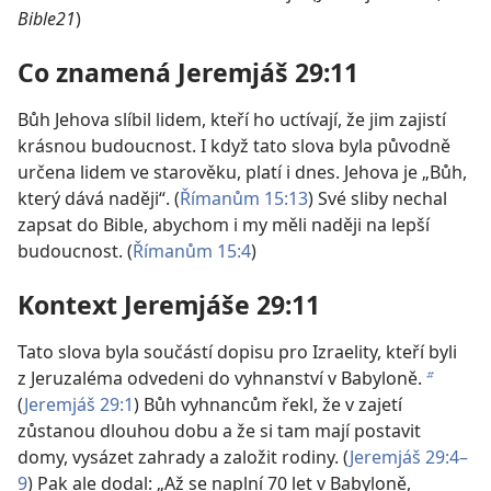
Bible21
)
Co znamená Jeremjáš 29:11
Bůh Jehova slíbil lidem, kteří ho uctívají, že jim zajistí
krásnou budoucnost. I když tato slova byla původně
určena lidem ve starověku, platí i dnes. Jehova je „Bůh,
který dává naději“. (
Římanům 15:13
) Své sliby nechal
zapsat do Bible, abychom i my měli naději na lepší
budoucnost. (
Římanům 15:4
)
Kontext Jeremjáše 29:11
Tato slova byla součástí dopisu pro Izraelity, kteří byli
z Jeruzaléma odvedeni do vyhnanství v Babyloně.
b
(
Jeremjáš 29:1
) Bůh vyhnancům řekl, že v zajetí
zůstanou dlouhou dobu a že si tam mají postavit
domy, vysázet zahrady a založit rodiny. (
Jeremjáš 29:4–
9
) Pak ale dodal: „Až se naplní 70 let v Babyloně,