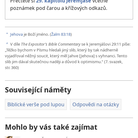
Přečtěte si
29. kapitolu Jeremjáše
včetně
poznámek pod čarou a křížových odkazů.
Jehova
je Boží jméno. (
Žalm 83:18
)
a
V díle
The Expositor’s Bible Commentary
se k Jeremjášovi 29:11 píše:
b
„Těžko bychom v Písmu hledali jiný slib, který by tak nádherně
vyjadřoval něžný soucit, který měl Jahve [Jehova] s vyhnanci. Tento
slib jim dával skutečnou naději a důvod k optimismu.“ (7. svazek,
str. 360)
Související náměty
Biblické verše pod lupou
Odpovědi na otázky
Mohlo by vás také zajímat