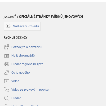
®
JW.ORG
/ OFICIÁLNÍ STRÁNKY SVĚDKŮ JEHOVOVÝCH
Nastavení vzhledu
RYCHLÉ ODKAZY
Požádejte o návštěvu
Najít shromáždění
(otevřeno
nové
Hledat regionální sjezd
(otevřeno
okno)
nové
Co je nového
okno)
Videa
Videa se zvukovým popisem
Hledat