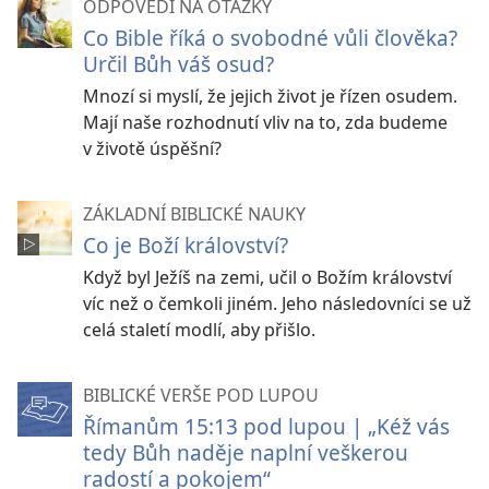
ODPOVĚDI NA OTÁZKY
Co Bible říká o svobodné vůli člověka?
Určil Bůh váš osud?
Mnozí si myslí, že jejich život je řízen osudem.
Mají naše rozhodnutí vliv na to, zda budeme
v životě úspěšní?
ZÁKLADNÍ BIBLICKÉ NAUKY
Co je Boží království?
Když byl Ježíš na zemi, učil o Božím království
víc než o čemkoli jiném. Jeho následovníci se už
celá staletí modlí, aby přišlo.
BIBLICKÉ VERŠE POD LUPOU
Římanům 15:13 pod lupou | „Kéž vás
tedy Bůh naděje naplní veškerou
radostí a pokojem“