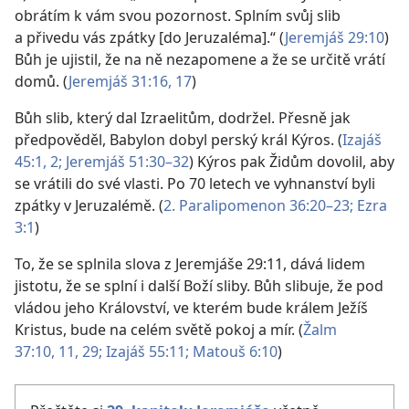
obrátím k vám svou pozornost. Splním svůj slib
a přivedu vás zpátky [do Jeruzaléma].“ (
Jeremjáš 29:10
)
Bůh je ujistil, že na ně nezapomene a že se určitě vrátí
domů. (
Jeremjáš 31:16, 17
)
Bůh slib, který dal Izraelitům, dodržel. Přesně jak
předpověděl, Babylon dobyl perský král Kýros. (
Izajáš
45:1, 2;
Jeremjáš 51:30–32
) Kýros pak Židům dovolil, aby
se vrátili do své vlasti. Po 70 letech ve vyhnanství byli
zpátky v Jeruzalémě. (
2. Paralipomenon 36:20–23;
Ezra
3:1
)
To, že se splnila slova z Jeremjáše 29:11, dává lidem
jistotu, že se splní i další Boží sliby. Bůh slibuje, že pod
vládou jeho Království, ve kterém bude králem Ježíš
Kristus, bude na celém světě pokoj a mír. (
Žalm
37:10, 11,
29;
Izajáš 55:11;
Matouš 6:10
)