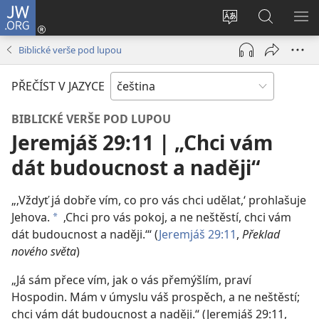
JW.ORG
Přihlásit
se
Změnit
Hledat
ZO
(otevřeno
jazyk
na
NA
Biblické verše pod lupou
nové
stránek
JW.ORG
okno)
PŘEČÍST V JAZYCE
BIBLICKÉ VERŠE POD LUPOU
Jeremjáš 29:11 | „Chci vám
dát budoucnost a naději“
„‚Vždyť já dobře vím, co pro vás chci udělat,‘ prohlašuje
Jehova.
‚Chci pro vás pokoj, a ne neštěstí, chci vám
a
dát budoucnost a naději.‘“ (
Jeremjáš 29:11
,
Překlad
nového světa
)
„Já sám přece vím, jak o vás přemýšlím, praví
Hospodin. Mám v úmyslu váš prospěch, a ne neštěstí;
chci vám dát budoucnost a naději.“ (Jeremjáš 29:11,