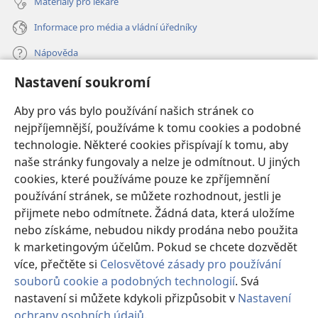
Materiály pro lékaře
Informace pro média a vládní úředníky
Nápověda
Nastavení soukromí
Dary
(otevřeno
nové
Aby pro vás bylo používání našich stránek co
okno)
nejpříjemnější, používáme k tomu cookies a podobné
ONLINE KNIHOVNA Strážné věže
(otevřeno
technologie. Některé cookies přispívají k tomu, aby
nové
®
JW Hub
naše stránky fungovaly a nelze je odmítnout. U jiných
okno)
(otevřeno
cookies, které používáme pouze ke zpříjemnění
nové
®
JW Library
okno)
používání stránek, se můžete rozhodnout, jestli je
přijmete nebo odmítnete. Žádná data, která uložíme
Watchtower Library
nebo získáme, nebudou nikdy prodána nebo použita
k marketingovým účelům. Pokud se chcete dozvědět
více, přečtěte si
Celosvětové zásady pro používání
souborů cookie a podobných technologií
. Svá
nastavení si můžete kdykoli přizpůsobit v
Nastavení
Copyright
© 2026 Watch Tower Bible and Tract Society of Pennsylvania.
PODMÍNKY POUŽITÍ
|
OCHRANA SOUKROMÍ
|
NASTAVENÍ
ochrany osobních údajů
.