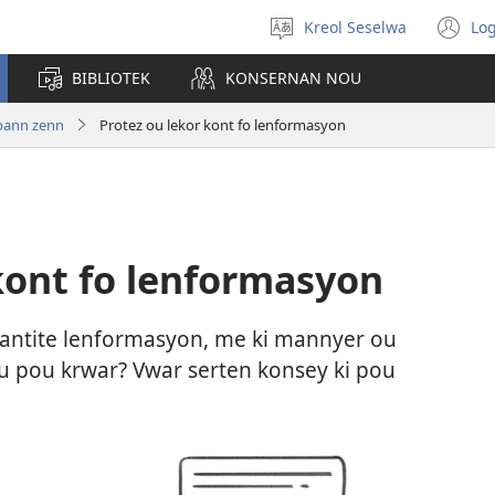
Kreol Seselwa
Log
Swazir
(o
en
n
BIBLIOTEK
KONSERNAN NOU
langaz
wi
bann zenn
Protez ou lekor kont fo lenformasyon
kont fo lenformasyon
antite lenformasyon, me ki mannyer ou
 pou krwar? Vwar serten konsey ki pou