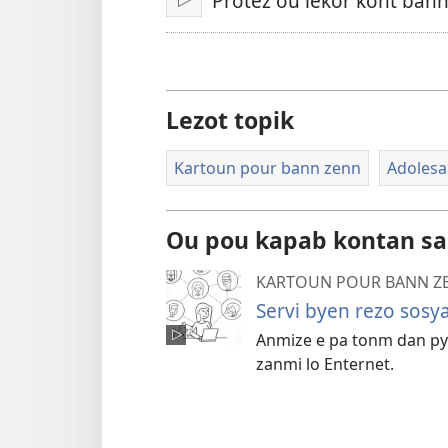
Protez ou lekor kont ban
Zwe
Lezot topik
Kartoun pour bann zenn
Adolesa
Ou pou kapab kontan sa
KARTOUN POUR BANN Z
Servi byen rezo sosya
Anmize e pa tonm dan pye
zanmi lo Enternet.