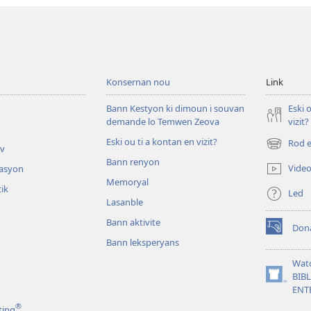
Konsernan nou
Link
Bann Kestyon ki dimoun i souvan
Eski 
demande lo Temwen Zeova
vizit?
Eski ou ti a kontan en vizit?
Rod e
iv
(opens
Bann renyon
new
Vide
tasyon
window)
Memoryal
tik
Led
Lasanble
Bann aktivite
Don
(opens
Bann leksperyans
new
window)
Wat
BIB
(opens
ENT
new
®
window)
ting