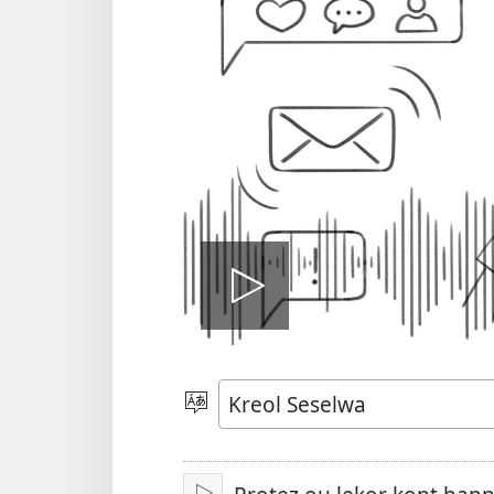
Zwe
video
Langaz