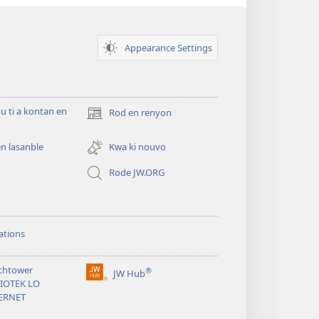
Appearance Settings
ou ti a kontan en
Rod en renyon
(opens
new
window)
n lasanble
Kwa ki nouvo
o
Rode JW.ORG
ations
chtower
®
JW Hub
(opens
LIOTEK LO
new
ERNET
window)