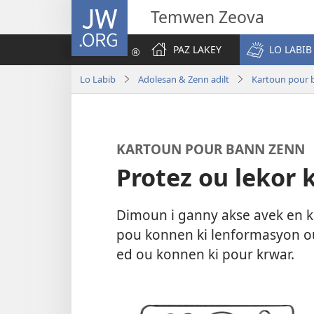
JW.ORG
Temwen Zeova
PAZ LAKEY
LO LABIB
Lo Labib
Adolesan & Zenn adilt
Kartoun pour 
KARTOUN POUR BANN ZENN
Protez ou lekor 
Dimoun i ganny akse avek en k
pou konnen ki lenformasyon ou
ed ou konnen ki pour krwar.