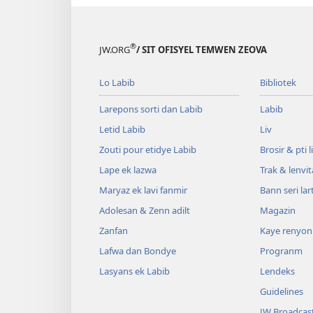
®
JW.ORG
/ SIT OFISYEL TEMWEN ZEOVA
Lo Labib
Bibliotek
Larepons sorti dan Labib
Labib
Letid Labib
Liv
Zouti pour etidye Labib
Brosir & pti l
Lape ek lazwa
Trak & lenvi
Maryaz ek lavi fanmir
Bann seri lar
Adolesan & Zenn adilt
Magazin
Zanfan
Kaye renyon
Lafwa dan Bondye
Progranm
Lasyans ek Labib
Lendeks
Guidelines
JW Broadcas