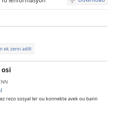
n fo lenformasyon
Opsyon
pour
download
bann
video
n ek zenn adilt
 osi
ENN
l
z rezo sosyal ler ou konnekte avek ou bann