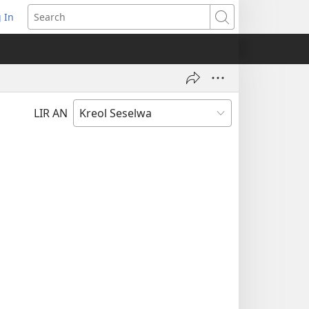
 In
pens
Search
ew
ndow)
LIR AN