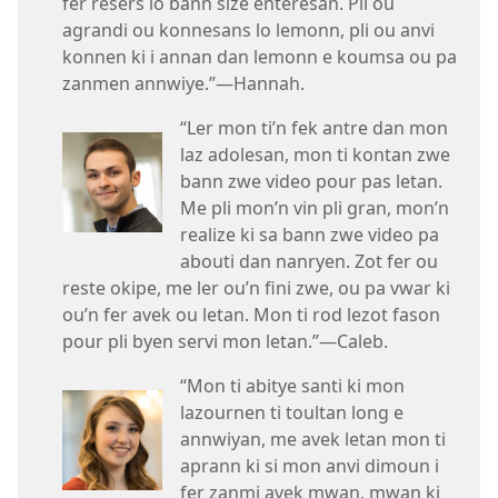
fer resers lo bann size enteresan. Pli ou
agrandi ou konnesans lo lemonn, pli ou anvi
konnen ki i annan dan lemonn e koumsa ou pa
zanmen annwiye.”​—Hannah.
“Ler mon ti’n fek antre dan mon
laz adolesan, mon ti kontan zwe
bann zwe video pour pas letan.
Me pli mon’n vin pli gran, mon’n
realize ki sa bann zwe video pa
abouti dan nanryen. Zot fer ou
reste okipe, me ler ou’n fini zwe, ou pa vwar ki
ou’n fer avek ou letan. Mon ti rod lezot fason
pour pli byen servi mon letan.”​—Caleb.
“Mon ti abitye santi ki mon
lazournen ti toultan long e
annwiyan, me avek letan mon ti
aprann ki si mon anvi dimoun i
fer zanmi avek mwan, mwan ki