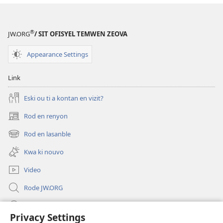
®
JW.ORG
/ SIT OFISYEL TEMWEN ZEOVA
Appearance Settings
Link
Eski ou ti a kontan en vizit?
Rod en renyon
(opens
new
Rod en lasanble
(opens
window)
new
Kwa ki nouvo
window)
Video
Rode JW.ORG
Led
Privacy Settings