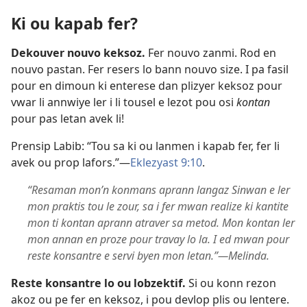
Ki ou kapab fer?
Dekouver nouvo keksoz.
Fer nouvo zanmi. Rod en
nouvo pastan. Fer resers lo bann nouvo size. I pa fasil
pour en dimoun ki enterese dan plizyer keksoz pour
vwar li annwiye ler i li tousel e lezot pou osi
kontan
pour pas letan avek li!
Prensip Labib: “Tou sa ki ou lanmen i kapab fer, fer li
avek ou prop lafors.”​—
Eklezyast 9:10
.
“Resaman mon’n konmans aprann langaz Sinwan e ler
mon praktis tou le zour, sa i fer mwan realize ki kantite
mon ti kontan aprann atraver sa metod. Mon kontan ler
mon annan en proze pour travay lo la. I ed mwan pour
reste konsantre e servi byen mon letan.”​—Melinda.
Reste konsantre lo ou lobzektif.
Si ou konn rezon
akoz ou pe fer en keksoz, i pou devlop plis ou lentere.