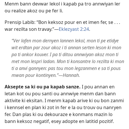
Menm bann devwar lekol i kapab pa tro annwiyan ler
ou realize akoz ou pe fer li.
Prensip Labib: “Bon keksoz pour en et imen fer, se . . .
war rezilta son travay.”​—
Eklezyast 2:24
.
“Ver lafen mon dernyen lannen lekol, mon ti pe etidye
wit erdtan par zour akoz i ti annan serten leson ki mon
pa ti ankor kouver. I pa ti ditou annwiyan akoz mon ti
met mon lespri ladan. Mon ti konsantre lo rezilta ki mon
ti a anvi gannyen: pas tou mon legzanmen e sa ti pous
mwan pour kontinyen.”​—Hannah.
Aksepte sa ki ou pa kapab sanze.
I pou annan en
letan kot ou pou santi ou annwiye menm dan bann
aktivite ki eksitan. I menm kapab arive ki ou bon zanmi
i kennsel en plan ki zot in fer e la ou trouv ou nanryen
fer. Dan plas ki ou dekouraze e konmans mazin lo
bann keksoz negatif, esey adopte en latitid pozitif.