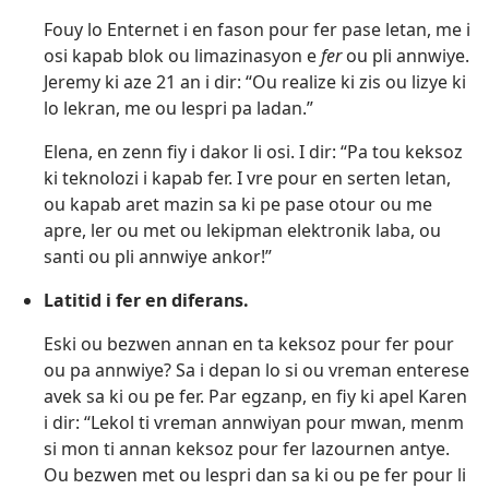
Fouy lo Enternet i en fason pour fer pase letan, me i
osi kapab blok ou limazinasyon e
fer
ou pli annwiye.
Jeremy ki aze 21 an i dir: “Ou realize ki zis ou lizye ki
lo lekran, me ou lespri pa ladan.”
Elena, en zenn fiy i dakor li osi. I dir: “Pa tou keksoz
ki teknolozi i kapab fer. I vre pour en serten letan,
ou kapab aret mazin sa ki pe pase otour ou me
apre, ler ou met ou lekipman elektronik laba, ou
santi ou pli annwiye ankor!”
Latitid i fer en diferans.
Eski ou bezwen annan en ta keksoz pour fer pour
ou pa annwiye? Sa i depan lo si ou vreman enterese
avek sa ki ou pe fer. Par egzanp, en fiy ki apel Karen
i dir: “Lekol ti vreman annwiyan pour mwan, menm
si mon ti annan keksoz pour fer lazournen antye.
Ou bezwen met ou lespri dan sa ki ou pe fer pour li