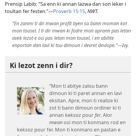
Prensip Labib: “Sa enn ki annan lazwa dan son leker i
toultan fer festen.”​—
Proverb 15:15
,
NWT.
“En zanmi ti dir mwan profit byen sa bann moman kot
mon tousel. I ti dir mwan ki fodre mon aprann pas letan
avek lezot e osi pas letan mon tousel, i en abilite
enportan dan lavi ki tou dimoun i devret devlope.”​—Ivy.
Ki lezot zenn i dir?
“Mon ti abitye zalou bann
dimoun ki ti paret annan en lavi
eksitan. Apre, mon ti realize ki
zot ti bann dimoun ordiner ki ti
annan keksoz pour
fer
. Alor
mwan
osi mon ti konmans rod en
keksoz pour fer. Mon ti konmans en pastan e