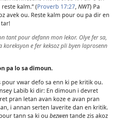
reste kalm.” (
Proverb 17:27
,
NWT
) Pa
oz avek ou. Reste kalm pour ou pa dir en
tar!
n tant pour defann mon lekor. Olye fer sa,
 koreksyon e fer keksoz pli byen laprosenn
on pa lo sa dimoun.
our vwar defo sa enn ki pe kritik ou.
nsey Labib ki dir: En dimoun i devret
ret pran letan avan koze e avan pran
n, i annan serten laverite dan en kritik.
 pour tann sa ki ou
bezwen
tande zis akoz