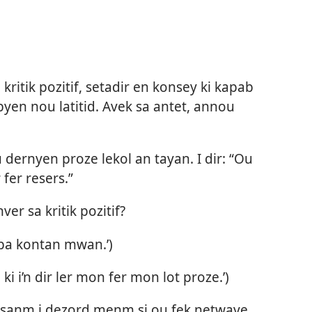
kritik pozitif, setadir en konsey ki kapab
en nou latitid. Avek sa antet, annou
u dernyen proze lekol an tayan. I dir: “Ou
fer resers.”
er sa kritik pozitif?
s pa kontan mwan.’)
ki i’n dir ler mon fer mon lot proze.’)
asanm i dezord menm si ou fek netwaye.