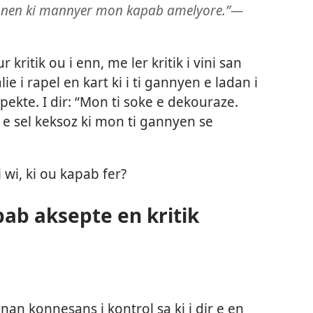
nnen ki mannyer mon kapab amelyore.”​—
kritik ou i enn, me ler kritik i vini san
ie i rapel en kart ki i ti gannyen e ladan i
spekte. I dir: “Mon ti soke e dekouraze.
 e sel keksoz ki mon ti gannyen se
i wi, ki ou kapab fer?
ab aksepte en kritik
nan konnesans i kontrol sa ki i dir e en