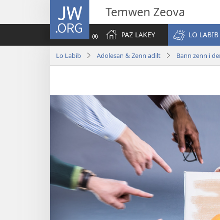
JW.ORG
Temwen Zeova
PAZ LAKEY
LO LABIB
Lo Labib
Adolesan & Zenn adilt
Bann zenn i d