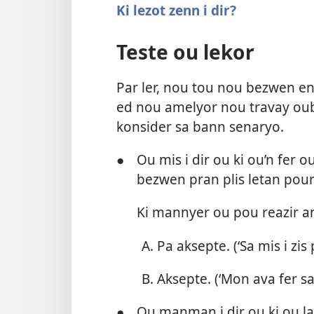
Ki lezot zenn i dir?
Teste ou lekor
Par ler, nou tou nou bezwen en 
ed nou amelyor nou travay ouby
konsider sa bann senaryo.
●
Ou mis i dir ou ki ou’n fer o
bezwen pran plis letan pour 
Ki mannyer ou pou reazir anv
Pa aksepte. (‘Sa mis i zi
Aksepte. (‘Mon ava fer sa 
●
Ou manman i dir ou ki ou l