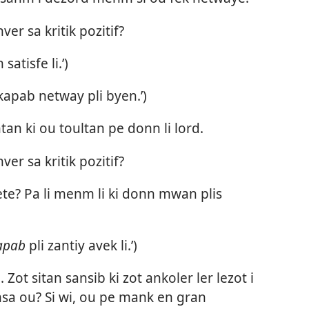
er sa kritik pozitif?
atisfe li.’)
 kapab netway pli byen.’)
ntan ki ou toultan pe donn li lord.
er sa kritik pozitif?
ete? Pa li menm li ki donn mwan plis
apab
pli zantiy avek li.’)
 Zot sitan sansib ki zot ankoler ler lezot i
msa ou? Si wi, ou pe mank en gran