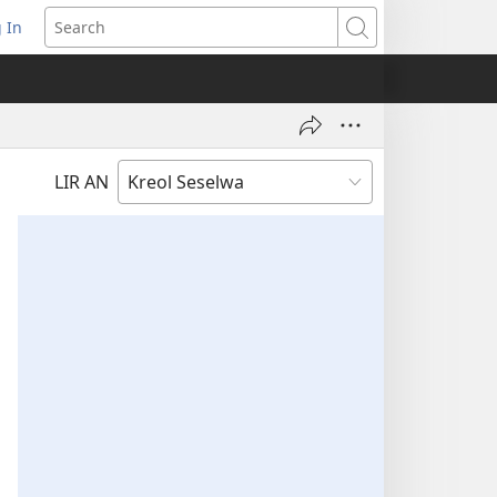
 In
pens
Search
ew
ndow)
LIR AN