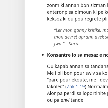
zonm ki annan bon zizman i 
enteronp sa dimoun ki pe k
keksoz ki ou pou regrete pli 
“Ler mon ganny kritike, mo
mon devret aprann avek sa
fwa.”​—Sara.
Konsantre lo sa mesaz e n
Ou kapab annan sa tandans p
Me i pli bon pour swiv sa ko
“pare pour ekoute, me i dev
lakoler.” (
Zak 1:19
) Normalma
Alor pa perdi sa loportinite
ou pa
anvi
tande.