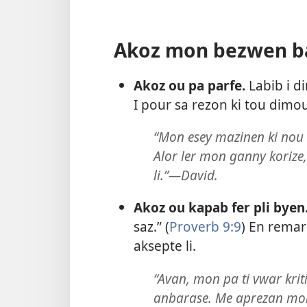
Akoz mon bezwen ban
Akoz ou pa parfe.
Labib i di
I pour sa rezon ki tou dimo
“Mon esey mazinen ki nou t
Alor ler mon ganny korize
li.”​—David.
Akoz ou kapab fer pli byen
saz.” (
Proverb 9:9
) En remar
aksepte li.
“Avan, mon pa ti vwar kri
anbarase. Me aprezan mon