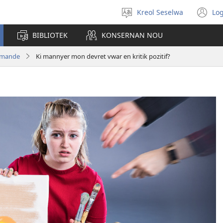
Kreol Seselwa
Log
Swazir
(o
en
n
BIBLIOTEK
KONSERNAN NOU
langaz
wi
emande
Ki mannyer mon devret vwar en kritik pozitif?