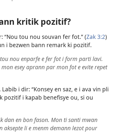
n kritik pozitif?
r: “Nou tou nou souvan fer fot.” (
Zak 3:2
)
un i bezwen bann remark ki pozitif.
ou nou enparfe e fer fot i form parti lavi.
, mon esey aprann par mon fot e evite repet
.
Labib i dir: “Konsey en saz, e i ava vin pli
k pozitif i kapab benefisye ou, si ou
tik dan en bon fason. Mon ti santi mwan
 aksepte li e menm demann lezot pour