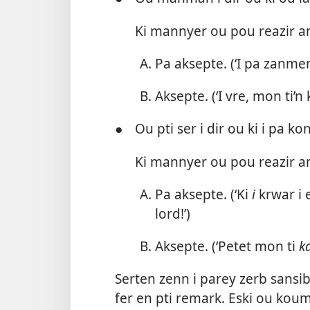
Ki mannyer ou pou reazir anv
Pa aksepte. (‘I pa zanmen s
Aksepte. (‘I vre, mon ti’n
●
Ou pti ser i dir ou ki i pa ko
Ki mannyer ou pou reazir anv
Pa aksepte. (‘Ki
i
krwar i 
lord!’)
Aksepte. (‘Petet mon ti
k
Serten zenn i parey zerb sansib.
fer en pti remark. Eski ou kou