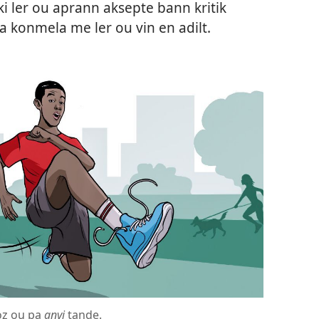
ski ler ou aprann aksepte bann kritik
 la konmela me ler ou vin en adilt.
oz ou pa
anvi
tande.