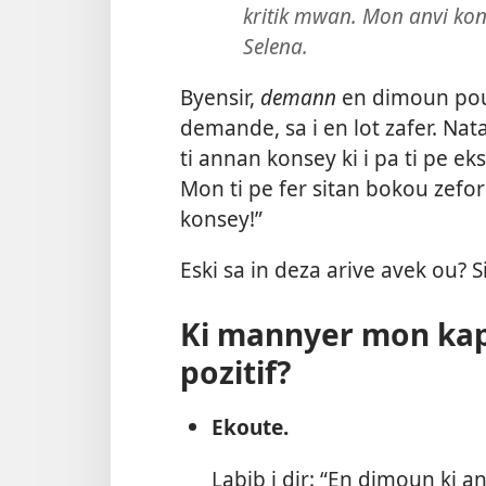
kritik mwan. Mon anvi ko
Selena.
Byensir,
demann
en dimoun pour 
demande, sa i en lot zafer. Natal
ti annan konsey ki i pa ti pe ek
Mon ti pe fer sitan bokou zefor
konsey!”
Eski sa in deza arive avek ou? S
Ki mannyer mon kap
pozitif?
Ekoute.
Labib i dir: “En dimoun ki an