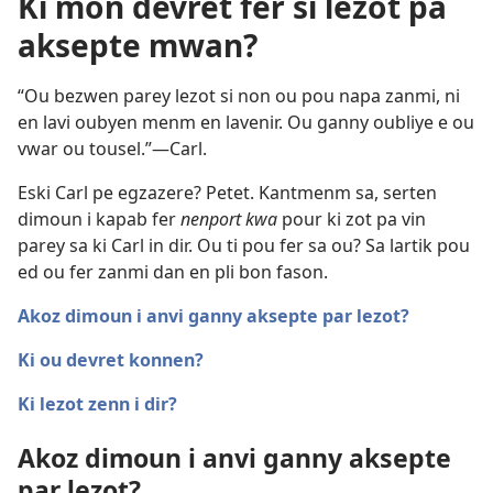
Ki mon devret fer si lezot pa
aksepte mwan?
“Ou bezwen parey lezot si non ou pou napa zanmi, ni
en lavi oubyen menm en lavenir. Ou ganny oubliye e ou
vwar ou tousel.”​—Carl.
Eski Carl pe egzazere? Petet. Kantmenm sa, serten
dimoun i kapab fer
nenport kwa
pour ki zot pa vin
parey sa ki Carl in dir. Ou ti pou fer sa ou? Sa lartik pou
ed ou fer zanmi dan en pli bon fason.
Akoz dimoun i anvi ganny aksepte par lezot?
Ki ou devret konnen?
Ki lezot zenn i dir?
Akoz dimoun i anvi ganny aksepte
par lezot?