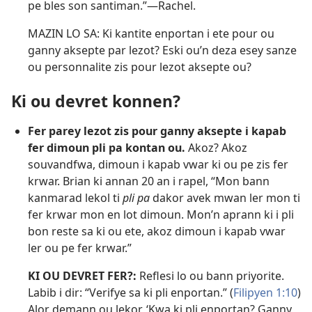
pe bles son santiman.”​—Rachel.
MAZIN LO SA: Ki kantite enportan i ete pour ou
ganny aksepte par lezot? Eski ou’n deza esey sanze
ou personnalite zis pour lezot aksepte ou?
Ki ou devret konnen?
Fer parey lezot zis pour ganny aksepte i kapab
fer dimoun pli pa kontan ou.
Akoz? Akoz
souvandfwa, dimoun i kapab vwar ki ou pe zis fer
krwar. Brian ki annan 20 an i rapel, “Mon bann
kanmarad lekol ti
pli pa
dakor avek mwan ler mon ti
fer krwar mon en lot dimoun. Mon’n aprann ki i pli
bon reste sa ki ou ete, akoz dimoun i kapab vwar
ler ou pe fer krwar.”
KI OU DEVRET FER?:
Reflesi lo ou bann priyorite.
Labib i dir: “Verifye sa ki pli enportan.” (
Filipyen 1:10
)
Alor demann ou lekor, ‘Kwa ki pli enportan? Ganny