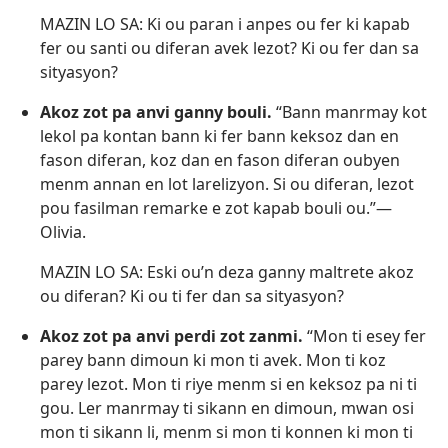
MAZIN LO SA: Ki ou paran i anpes ou fer ki kapab
fer ou santi ou diferan avek lezot? Ki ou fer dan sa
sityasyon?
Akoz zot pa anvi ganny bouli.
“Bann manrmay kot
lekol pa kontan bann ki fer bann keksoz dan en
fason diferan, koz dan en fason diferan oubyen
menm annan en lot larelizyon. Si ou diferan, lezot
pou fasilman remarke e zot kapab bouli ou.”​—
Olivia.
MAZIN LO SA: Eski ou’n deza ganny maltrete akoz
ou diferan? Ki ou ti fer dan sa sityasyon?
Akoz zot pa anvi perdi zot zanmi.
“Mon ti esey fer
parey bann dimoun ki mon ti avek. Mon ti koz
parey lezot. Mon ti riye menm si en keksoz pa ni ti
gou. Ler manrmay ti sikann en dimoun, mwan osi
mon ti sikann li, menm si mon ti konnen ki mon ti