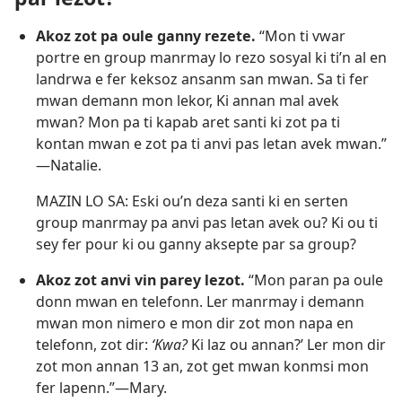
Akoz zot pa oule ganny rezete.
“Mon ti vwar
portre en group manrmay lo rezo sosyal ki ti’n al en
landrwa e fer keksoz ansanm san mwan. Sa ti fer
mwan demann mon lekor, Ki annan mal avek
mwan? Mon pa ti kapab aret santi ki zot pa ti
kontan mwan e zot pa ti anvi pas letan avek mwan.”​
—Natalie.
MAZIN LO SA: Eski ou’n deza santi ki en serten
group manrmay pa anvi pas letan avek ou? Ki ou ti
sey fer pour ki ou ganny aksepte par sa group?
Akoz zot anvi vin parey lezot.
“Mon paran pa oule
donn mwan en telefonn. Ler manrmay i demann
mwan mon nimero e mon dir zot mon napa en
telefonn, zot dir:
‘Kwa?
Ki laz ou annan?’ Ler mon dir
zot mon annan 13 an, zot get mwan konmsi mon
fer lapenn.”​—Mary.