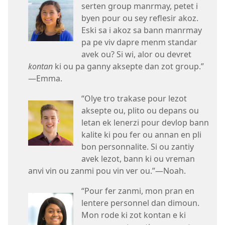
serten group manrmay, petet i
byen pour ou sey reflesir akoz.
Eski sa i akoz sa bann manrmay
pa pe viv dapre menm standar
avek ou? Si wi, alor ou devret
kontan
ki ou pa ganny aksepte dan zot group.”​
—Emma.
“Olye tro trakase pour lezot
aksepte ou, plito ou depans ou
letan ek lenerzi pour devlop bann
kalite ki pou fer ou annan en pli
bon personnalite. Si ou zantiy
avek lezot, bann ki ou vreman
anvi vin ou zanmi pou vin ver ou.”​—Noah.
“Pour fer zanmi, mon pran en
lentere personnel dan dimoun.
Mon rode ki zot kontan e ki