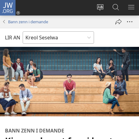
JW.ORG
Log
In
Sanz
Rode
MO
(opens
langaz
JW.ORG
ME
Bann zenn i demande
new
sa
window)
sit
LIR AN
BANN ZENN I DEMANDE