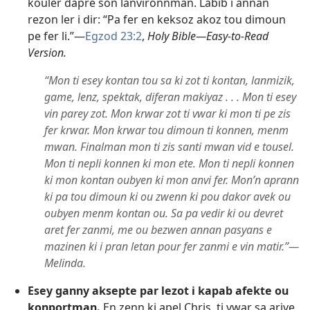
kouler dapre son lanvironnman. Labib i annan
rezon ler i dir: “Pa fer en keksoz akoz tou dimoun
pe fer li.”​—
Egzod 23:2
,
Holy Bible​—Easy-to-Read
Version.
“Mon ti esey kontan tou sa ki zot ti kontan, lanmizik,
game, lenz, spektak, diferan makiyaz . . . Mon ti esey
vin parey zot. Mon krwar zot ti vwar ki mon ti pe zis
fer krwar. Mon krwar tou dimoun ti konnen, menm
mwan. Finalman mon ti zis santi mwan vid e tousel.
Mon ti nepli konnen ki mon ete. Mon ti nepli konnen
ki mon kontan oubyen ki mon anvi fer. Mon’n aprann
ki pa tou dimoun ki ou zwenn ki pou dakor avek ou
oubyen menm kontan ou. Sa pa vedir ki ou devret
aret fer zanmi, me ou bezwen annan pasyans e
mazinen ki i pran letan pour fer zanmi e vin matir.”​—
Melinda.
Esey ganny aksepte par lezot i kapab afekte ou
konportman.
En zenn ki apel Chris, ti vwar sa arive