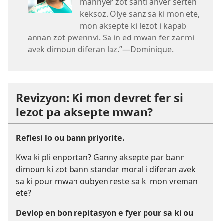
mannyer zot santi anver serten
keksoz. Olye sanz sa ki mon ete,
mon aksepte ki lezot i kapab
annan zot pwennvi. Sa in ed mwan fer zanmi
avek dimoun diferan laz.”​—Dominique.
Revizyon: Ki mon devret fer si
lezot pa aksepte mwan?
Reflesi lo ou bann priyorite.
Kwa ki pli enportan? Ganny aksepte par bann
dimoun ki zot bann standar moral i diferan avek
sa ki pour mwan oubyen reste sa ki mon vreman
ete?
Devlop en bon repitasyon e fyer pour sa ki ou