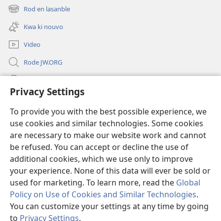
new
Rod en lasanble
(opens
window)
new
Kwa ki nouvo
window)
Video
Rode JW.ORG
Led
Privacy Settings
Donations
(opens
To provide you with the best possible experience, we
new
use cookies and similar technologies. Some cookies
window)
Watchtower BIBLIOTEK LO ENTERNET
are necessary to make our website work and cannot
(opens
new
be refused. You can accept or decline the use of
®
JW Hub
window)
additional cookies, which we use only to improve
(opens
new
your experience. None of this data will ever be sold or
window)
used for marketing. To learn more, read the
Global
Policy on Use of Cookies and Similar Technologies
.
Copyright
© 2026 Watch Tower Bible and Tract Society of Pennsylvania.
You can customize your settings at any time by going
REGILASYON LIZAZ
|
LENFORMASYON PERSONNEL
|
PRIVACY
to
Privacy Settings
.