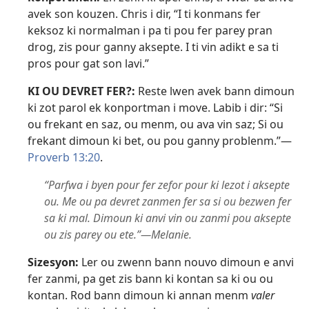
avek son kouzen. Chris i dir, “I ti konmans fer
keksoz ki normalman i pa ti pou fer parey pran
drog, zis pour ganny aksepte. I ti vin adikt e sa ti
pros pour gat son lavi.”
KI OU DEVRET FER?:
Reste lwen avek bann dimoun
ki zot parol ek konportman i move. Labib i dir: “Si
ou frekant en saz, ou menm, ou ava vin saz; Si ou
frekant dimoun ki bet, ou pou ganny problenm.”​—
Proverb 13:20
.
“Parfwa i byen pour fer zefor pour ki lezot i aksepte
ou. Me ou pa devret zanmen fer sa si ou bezwen fer
sa ki mal. Dimoun ki anvi vin ou zanmi pou aksepte
ou zis parey ou ete.”​—Melanie.
Sizesyon:
Ler ou zwenn bann nouvo dimoun e anvi
fer zanmi, pa get zis bann ki kontan sa ki ou ou
kontan. Rod bann dimoun ki annan menm
valer