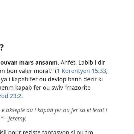
?
 souvan mars ansanm.
Anfet, Labib i dir
n bon valer moral.” (
1 Korentyen 15:33
,
a i kapab fer ou devlop bann dezir ki
 menm kapab fer ou swiv “mazorite
zod 23:2
.
 aksepte ou i kapab fer ou fer sa ki lezot i
.”​—Jeremy.
isil pour reziste tantasyon si ou tro