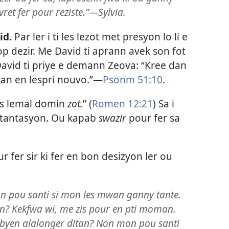
ret fer pour reziste.”​—Sylvia.
id.
Par ler i ti les lezot met presyon lo li e
p dezir. Me David ti aprann avek son fot
 David ti priye e demann Zeova: “Kree dan
n en lespri nouvo.”​—
Psonm 51:10
.
les lemal domin
zot.
” (
Romen 12:21
) Sa i
n tantasyon. Ou kapab
swazir
pour fer sa
r fer sir ki fer en bon desizyon ler ou
on pou santi si mon les mwan ganny tante.
n? Kekfwa wi, me zis pour en pti moman.
byen alalonger ditan? Non mon pou santi