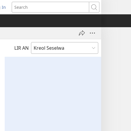
 In
pens
Search
ew
ndow)
LIR AN