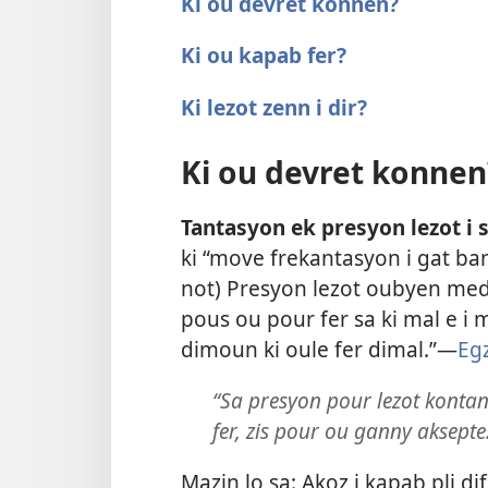
Ki ou devret konnen?
Ki ou kapab fer?
Ki lezot zenn i dir?
Ki ou devret konnen
Tantasyon ek presyon lezot i
ki “move frekantasyon i gat ban
not) Presyon lezot oubyen medy
pous ou pour fer sa ki mal e i
dimoun ki oule fer dimal.”​—
Eg
“Sa presyon pour lezot kontan e
fer, zis pour ou ganny aksepte
Mazin lo sa: Akoz i kapab pli dif