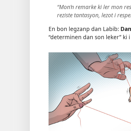
“Mon’n remarke ki ler mon res
reziste tantasyon, lezot i res
En bon legzanp dan Labib:
Dan
“determinen dan son leker” ki 