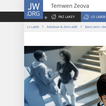
JW.ORG
Temwen Zeova
PAZ LAKEY
LO LABIB
Lo Labib
Adolesan & Zenn adilt
Bann zenn i d