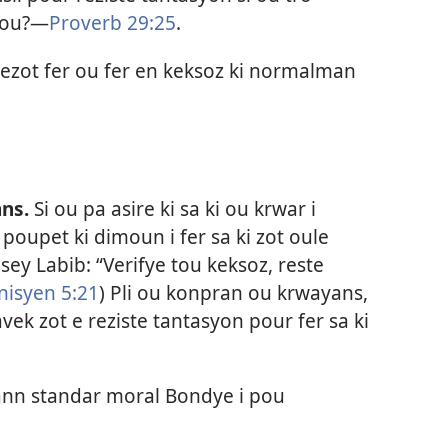
 ou?​—
Proverb 29:25
.
lezot fer ou fer en keksoz ki normalman
ns.
Si ou pa asire ki sa ki ou krwar i
 poupet ki dimoun i fer sa ki zot oule
sey Labib: “Verifye tou keksoz, reste
nisyen 5:21
) Pli ou konpran ou krwayans,
 avek zot e reziste tantasyon pour fer sa ki
ann standar moral Bondye i pou