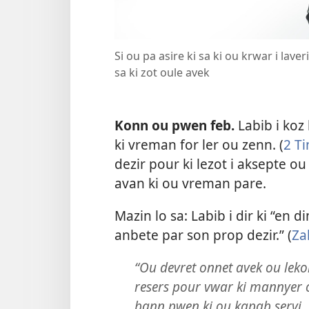
Si ou pa asire ki sa ki ou krwar i lav
sa ki zot oule avek
Konn ou pwen feb.
Labib i koz 
ki vreman for ler ou zenn. (
2 T
dezir pour ki lezot i aksepte o
avan ki ou vreman pare.
Mazin lo sa: Labib i dir ki “en 
anbete par son prop dezir.” (
Za
“Ou devret onnet avek ou lekor 
resers pour vwar ki mannyer 
bann pwen ki ou kapab servi. 