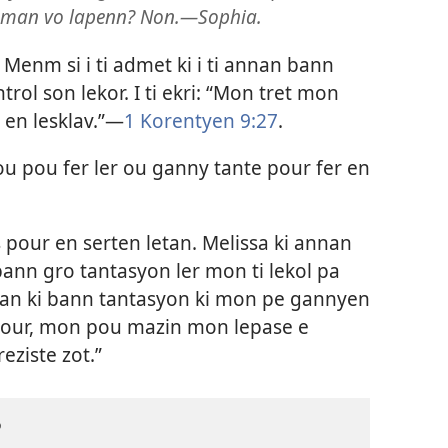
reman vo lapenn? Non.​—Sophia.
Menm si i ti admet ki i ti annan bann
rol son lekor. I ti ekri: “Mon tret mon
 en lesklav.”​—
1 Korentyen 9:27
.
 ou pou fer ler ou ganny tante pour fer en
 pour en serten letan. Melissa ki annan
 bann gro tantasyon ler mon ti lekol pa
wan ki bann tantasyon ki mon pe gannyen
 zour, mon pou mazin mon lepase e
eziste zot.”
?