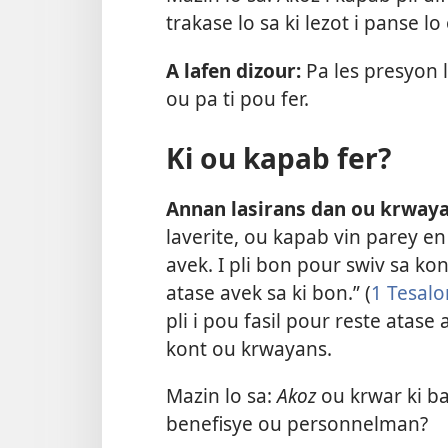
trakase lo sa ki lezot i panse lo
A lafen dizour:
Pa les presyon 
ou pa ti pou fer.
Ki ou kapab fer?
Annan lasirans dan ou krwaya
laverite, ou kapab vin parey en
avek. I pli bon pour swiv sa kon
atase avek sa ki bon.” (
1 Tesalo
pli i pou fasil pour reste atase
kont ou krwayans.
Mazin lo sa:
Akoz
ou krwar ki b
benefisye ou personnelman?