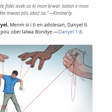
te fidel avek sa ki mon krwar ladan e mon
pekte mwan plis akoz sa.”​—Kimberly.
yel.
Menm si i ti en adolesan, Danyel ti
i pou obei lalwa Bondye.​—
Danyel 1:8
.