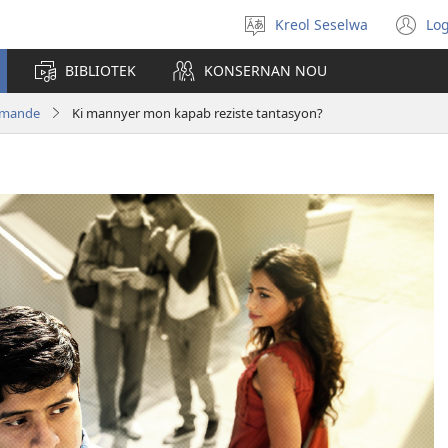
Kreol Seselwa
Log
Swazir
(o
en
n
BIBLIOTEK
KONSERNAN NOU
langaz
wi
emande
Ki mannyer mon kapab reziste tantasyon?