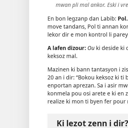
mwan pli mal ankor. Eski i v
En bon legzanp dan Labib:
Pol.
move tandans, Pol ti annan kont
lekor dir e mon kontrol li parey
A lafen dizour:
Ou
ki deside ki
keksoz mal.
Mazinen ki bann tantasyon i zis
20 an i dir: “Bokou keksoz ki ti
enportan aprezan. Sa i asir m
konmela pou osi arete e ki en
realize ki mon ti byen fer pour r
Ki lezot zenn i dir