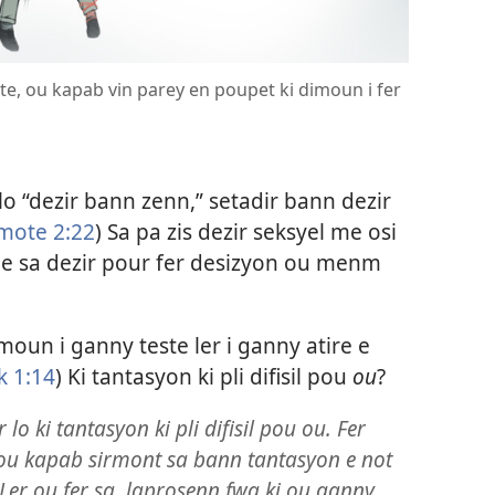
erite, ou kapab vin parey en poupet ki dimoun i fer
lo “dezir bann zenn,” setadir bann dezir
imote 2:22
) Sa pa zis dezir seksyel me osi
u e sa dezir pour fer desizyon ou menm
dimoun i ganny teste ler i ganny atire e
k 1:14
) Ki tantasyon ki pli difisil pou
ou
?
lo ki tantasyon ki pli difisil pou ou. Fer
ou kapab sirmont sa bann tantasyon e not
Ler ou fer sa, laprosenn fwa ki ou ganny