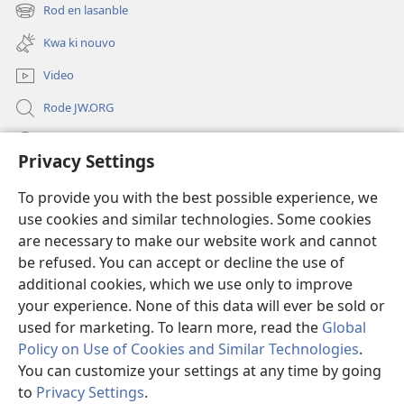
new
Rod en lasanble
(opens
window)
new
Kwa ki nouvo
window)
Video
Rode JW.ORG
Led
Privacy Settings
Donations
(opens
To provide you with the best possible experience, we
new
use cookies and similar technologies. Some cookies
window)
Watchtower BIBLIOTEK LO ENTERNET
are necessary to make our website work and cannot
(opens
be refused. You can accept or decline the use of
new
®
JW Hub
window)
additional cookies, which we use only to improve
(opens
new
your experience. None of this data will ever be sold or
window)
used for marketing. To learn more, read the
Global
Policy on Use of Cookies and Similar Technologies
.
You can customize your settings at any time by going
Copyright
© 2026 Watch Tower Bible and Tract Society of Pennsylvania.
REGILASYON LIZAZ
|
LENFORMASYON PERSONNEL
|
PRIVACY
to
Privacy Settings
.
SETTINGS