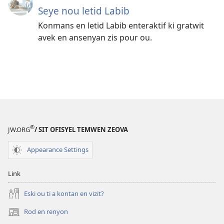
Seye nou letid Labib
Konmans en letid Labib enteraktif ki gratwit
avek en ansenyan zis pour ou.
®
JW.ORG
/ SIT OFISYEL TEMWEN ZEOVA
Appearance Settings
Link
Eski ou ti a kontan en vizit?
Rod en renyon
(opens