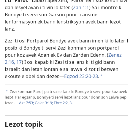
I ti “Parol.”
Labib i apel Zezi, “Parol” ler i koz lo son lavi
dan lesyel avan i ti vin lo later. (
Zan 1:1
) Sa i montre ki
Bondye ti servi son Garson pour transmet
lenformasyon ek bann lenstriksyon avek bann lezot
lanz.
Zezi ti osi Portparol Bondye avek bann imen ki lo later. I
posib ki Bondye ti servi Zezi konman son portparol
pour koz avek Adan ek Ev dan Zarden Edenn. (
Zenez
2:16, 17
) I osi kapab ki Zezi ti sa lanz ki ti gid bann
Izraelit dan letan lontan e sa lavwa ki zot ti bezwen
ekoute e obei dan dezer.​—
Egzod 23:20-23
.
a
Zezi konman Parol, pa ti sa sel lanz ki Bondye ti servi pour koz avek
a
lezot. Par egzanp, Bondye ti servi lezot lanz pour donn son Lalwa pep
Izrael.​—
Akt 7:53;
Galat 3:19;
Ebre 2:2, 3
.
Lezot topik