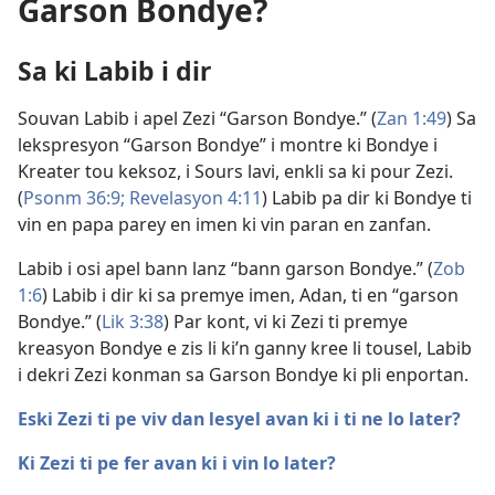
Garson Bondye?
Sa ki Labib i dir
Souvan Labib i apel Zezi “Garson Bondye.” (
Zan 1:49
) Sa
lekspresyon “Garson Bondye” i montre ki Bondye i
Kreater tou keksoz, i Sours lavi, enkli sa ki pour Zezi.
(
Psonm 36:9;
Revelasyon 4:11
) Labib pa dir ki Bondye ti
vin en papa parey en imen ki vin paran en zanfan.
Labib i osi apel bann lanz “bann garson Bondye.” (
Zob
1:6
) Labib i dir ki sa premye imen, Adan, ti en “garson
Bondye.” (
Lik 3:38
) Par kont, vi ki Zezi ti premye
kreasyon Bondye e zis li ki’n ganny kree li tousel, Labib
i dekri Zezi konman sa Garson Bondye ki pli enportan.
Eski Zezi ti pe viv dan lesyel avan ki i ti ne lo later?
Ki Zezi ti pe fer avan ki i vin lo later?