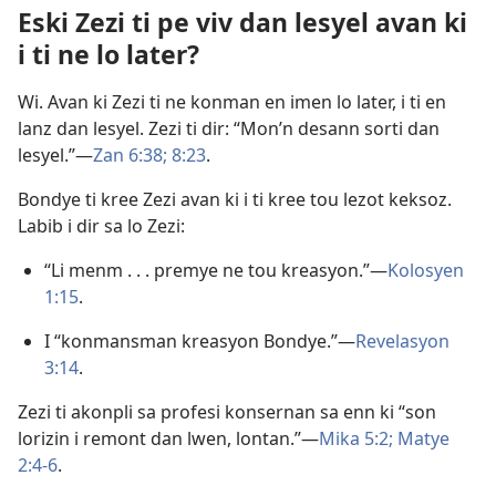
Eski Zezi ti pe viv dan lesyel avan ki
i ti ne lo later?
Wi. Avan ki Zezi ti ne konman en imen lo later, i ti en
lanz dan lesyel. Zezi ti dir: “Mon’n desann sorti dan
lesyel.”​—
Zan 6:38;
8:23
.
Bondye ti kree Zezi avan ki i ti kree tou lezot keksoz.
Labib i dir sa lo Zezi:
“Li menm . . . premye ne tou kreasyon.”​—
Kolosyen
1:15
.
I “konmansman kreasyon Bondye.”​—
Revelasyon
3:14
.
Zezi ti akonpli sa profesi konsernan sa enn ki “son
lorizin i remont dan lwen, lontan.”​—
Mika 5:2;
Matye
2:4-6
.