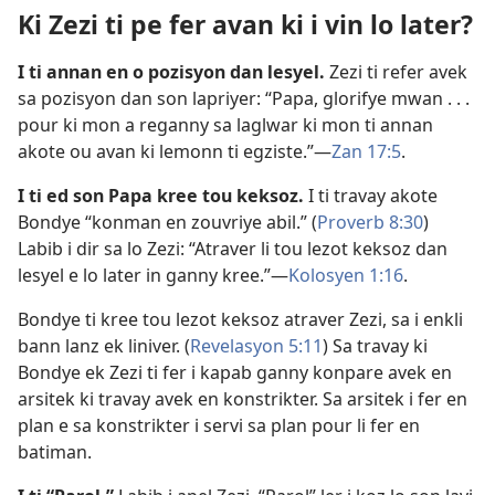
Ki Zezi ti pe fer avan ki i vin lo later?
I ti annan en o pozisyon dan lesyel.
Zezi ti refer avek
sa pozisyon dan son lapriyer: “Papa, glorifye mwan . . .
pour ki mon a reganny sa laglwar ki mon ti annan
akote ou avan ki lemonn ti egziste.”​—
Zan 17:5
.
I ti ed son Papa kree tou keksoz.
I ti travay akote
Bondye “konman en zouvriye abil.” (
Proverb 8:30
)
Labib i dir sa lo Zezi: “Atraver li tou lezot keksoz dan
lesyel e lo later in ganny kree.”​—
Kolosyen 1:16
.
Bondye ti kree tou lezot keksoz atraver Zezi, sa i enkli
bann lanz ek liniver. (
Revelasyon 5:11
) Sa travay ki
Bondye ek Zezi ti fer i kapab ganny konpare avek en
arsitek ki travay avek en konstrikter. Sa arsitek i fer en
plan e sa konstrikter i servi sa plan pour li fer en
batiman.