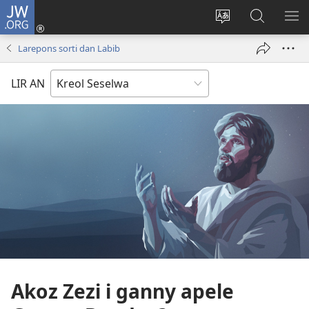
JW.ORG
Log
In
Sanz
Rode
MO
(opens
langaz
JW.ORG
ME
Larepons sorti dan Labib
new
sa
window)
sit
LIR AN
Akoz Zezi i ganny apele