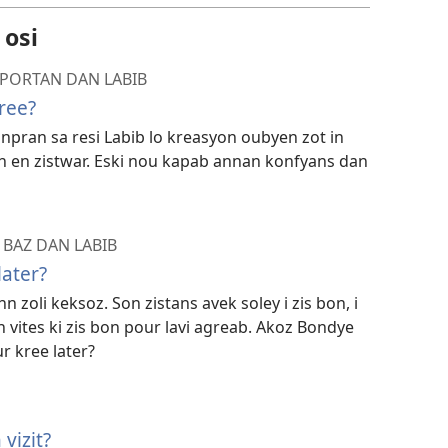
 osi
PORTAN DAN LABIB
kree?
pran sa resi Labib lo kreasyon oubyen zot in
 en zistwar. Eski nou kapab annan konfyans dan
BAZ DAN LABIB
later?
nn zoli keksoz. Son zistans avek soley i zis bon, i
en vites ki zis bon pour lavi agreab. Akoz Bondye
ur kree later?
 vizit?