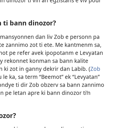
ann dinozor ti vin an egzistans e viv pour
 ti bann dinozor?
 mansyonnen dan liv Zob e personn pa
ite zannimo zot ti ete. Me kantmenm sa,
emot pe refer avek ipopotanm e Levyatan
nny rekonnet konman sa bann kalite
ki zot in ganny dekrir dan Labib. (
Zob
u le ka, sa term “Beemot” ek “Levyatan”
ondye ti dir Zob obzerv sa bann zannimo
n pe letan apre ki bann dinozor ti’n
ozor?