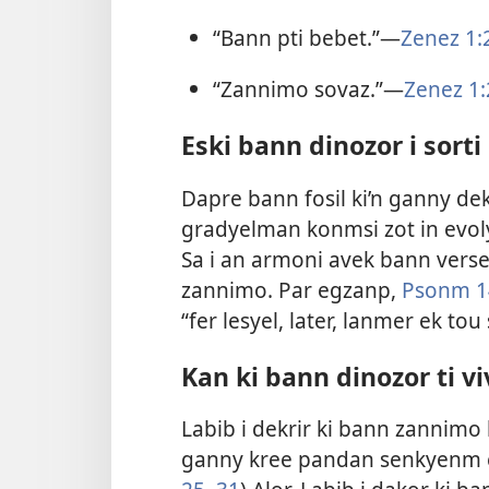
“Bann pti bebet.”​—
Zenez 1:
“Zannimo sovaz.”​—
Zenez 1:
Eski bann dinozor i sort
Dapre bann fosil ki’n ganny dek
gradyelman konmsi zot in evoly
Sa i an armoni avek bann verse
zannimo. Par egzanp,
Psonm 1
“fer lesyel, later, lanmer ek tou 
Kan ki bann dinozor ti vi
Labib i dekrir ki bann zannimo k
ganny kree pandan senkyenm e