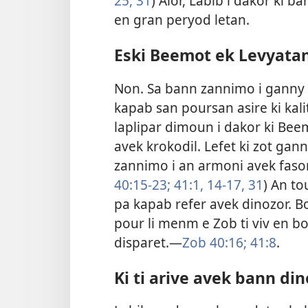
25,
31
) Alor, Labib i dakor ki b
en gran peryod letan.
Eski Beemot ek Levyatan
Non. Sa bann zannimo i ganny
kapab san poursan asire ki kal
laplipar dimoun i dakor ki Be
avek krokodil. Lefet ki zot ga
zannimo i an armoni avek fason 
40:15-23;
41:1,
14-17,
31
) An to
pa kapab refer avek dinozor. B
pour li menm e Zob ti viv en bo
disparet.​—
Zob 40:16;
41:8
.
Ki ti arive avek bann din