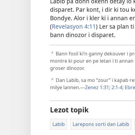
Labib pa donn okenn detay lo 
disparet. Par kont, i dir ki tou 
Bondye. Alor i kler ki i annan e
(
Revelasyon 4:11
) Ler sa plan 
bann dinozor i disparet.
Bann fosil ki’n ganny dekouver i pro
a
montre ki pour en pe letan i ti annan e
groser dinozor.
Dan Labib, sa mo “zour” i kapab ref
b
milye lannen.​—
Zenez 1:31;
2:1-4;
Ebre
Lezot topik
Labib
Larepons sorti dan Labib