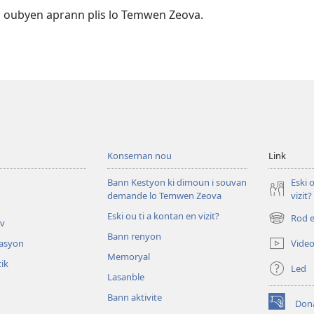
ib oubyen aprann plis lo Temwen Zeova.
Konsernan nou
Link
Bann Kestyon ki dimoun i souvan
Eski 
demande lo Temwen Zeova
vizit?
Eski ou ti a kontan en vizit?
Rod e
iv
(opens
Bann renyon
new
Vide
tasyon
window)
Memoryal
tik
Led
Lasanble
Bann aktivite
Don
(opens