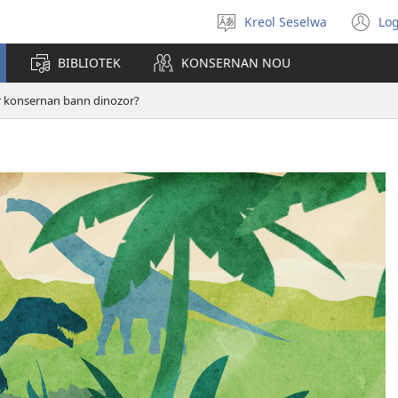
Kreol Seselwa
Log
Swazir
(o
en
n
BIBLIOTEK
KONSERNAN NOU
langaz
wi
dir konsernan bann dinozor?