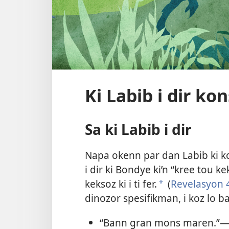
Ki Labib i dir k
Sa ki Labib i dir
Napa okenn par dan Labib ki ko
i dir ki Bondye ki’n “kree tou ke
keksoz ki i ti fer.
(
Revelasyon 
a
dinozor spesifikman, i koz lo 
“Bann gran mons maren.”​