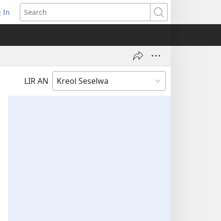
 In
pens
Search
ew
ndow)
LIR AN