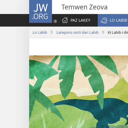
JW.ORG
Temwen Zeova
PAZ LAKEY
LO LABIB
Lo Labib
Larepons sorti dan Labib
Ki Labib i 