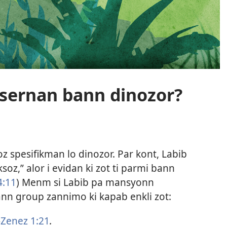
onsernan bann dinozor?
z spesifikman lo dinozor. Par kont, Labib
ksoz,” alor i evidan ki zot ti parmi bann
4:11
) Menm si Labib pa mansyonn
bann group zannimo ki kapab enkli zot:
—
Zenez 1:21
.