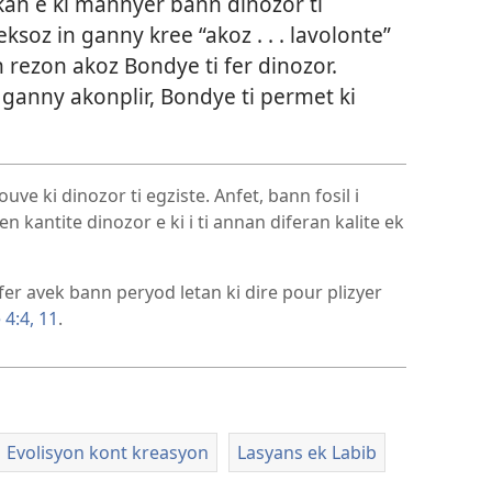
kan e ki mannyer bann dinozor ti
keksoz in ganny kree “akoz . . . lavolonte”
n rezon akoz Bondye ti fer dinozor.
ti ganny akonplir, Bondye ti permet ki
uve ki dinozor ti egziste. Anfet, bann fosil i
n kantite dinozor e ki i ti annan diferan kalite ek
er avek bann peryod letan ki dire pour plizyer
 4:4,
11
.
Evolisyon kont kreasyon
Lasyans ek Labib