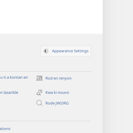
Appearance Settings
ou ti a kontan en
Rod en renyon
(opens
new
window)
n lasanble
Kwa ki nouvo
o
Rode JW.ORG
ations