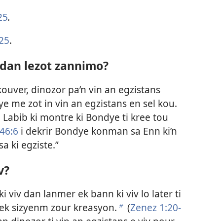
25
.
25
.
i dan lezot zannimo?
ouver, dinozor pa’n vin an egzistans
e me zot in vin an egzistans en sel kou.
 Labib ki montre ki Bondye ti kree tou
46:6
i dekrir Bondye konman sa Enn ki’n
sa ki egziste.”
v?
i viv dan lanmer ek bann ki viv lo later ti
k sizyenm zour kreasyon.
(
Zenez 1:20-
b