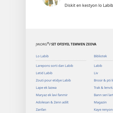
Diskit en kestyon lo Lab
®
JW.ORG
/ SIT OFISYEL TEMWEN ZEOVA
Lo Labib
Bibliotek
Larepons sorti dan Labib
Labib
Letid Labib
Liv
Zouti pour etidye Labib
Brosir & pti l
Lape ek lazwa
Trak & lenvi
Maryaz ek lavi fanmir
Bann seri lar
Adolesan & Zenn adilt
Magazin
Zanfan
Kaye renyon