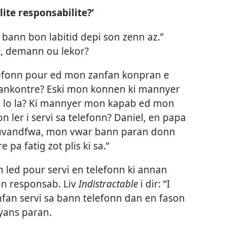
ite responsabilite?’
 bann bon labitid depi son zenn az.”
t, demann ou lekor?
lefonn pour ed mon zanfan konpran e
 rankontre? Eski mon konnen ki mannyer
n lo la? Ki mannyer mon kapab ed mon
 ler i servi sa telefonn? Daniel, en papa
 “Souvandfwa, mon vwar bann paran donn
 pa fatig zot plis ki sa.”
 led pour servi en telefonn ki annan
on responsab. Liv
Indistractable
i dir: “I
fan servi sa bann telefonn dan en fason
eyans paran.