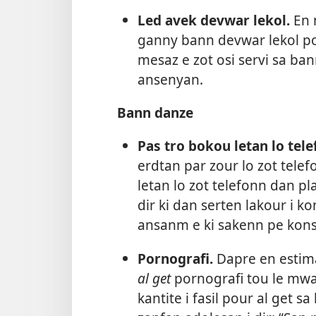
Led avek devwar lekol.
En m
ganny bann devwar lekol po
mesaz e zot osi servi sa ba
ansenyan.
Bann danze
Pas tro bokou letan lo tele
erdtan par zour lo zot telef
letan lo zot telefonn dan pl
dir ki dan serten lakour i k
ansanm e ki sakenn pe kons
Pornografi.
Dapre en estima
al get
pornografi tou le mwan
kantite i fasil pour al get s