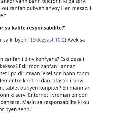
“I ankor vann bann telefonn ki pa servi
 ou zanfan oubyen anvoy li en mesaz. I
e.”
r sa kalite responsabilite?’
r sa ki byen.” (
Eklezyast 10:2
) Avek sa
n zanfan i diny konfyans? Eski deza i
 keksoz? Eski mon zanfan i annan
tet i pa dir mwan lekel son bann zanmi
e demontre kontrol dan lafason i servi
yon, tablet oubyen konpiter? En manman
lefonn ki servi Enternet i vreman en bon
 danzere. Mazin sa responsabilite ki ou
or byen zenn.”