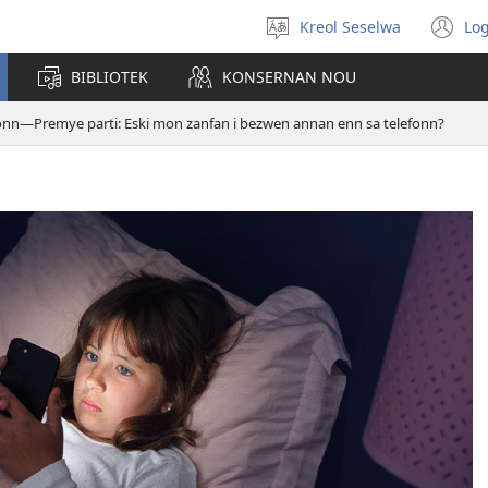
Kreol Seselwa
Log
Swazir
(o
en
n
BIBLIOTEK
KONSERNAN NOU
langaz
wi
onn​—Premye parti: Eski mon zanfan i bezwen annan enn sa telefonn?