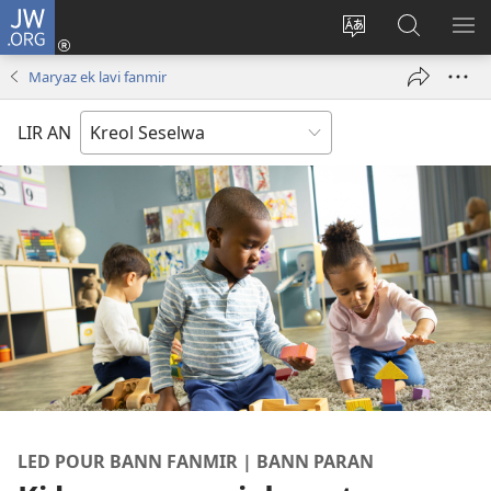
JW.ORG
Log
In
Sanz
Rode
MO
(opens
langaz
JW.ORG
ME
Maryaz ek lavi fanmir
new
sa
window)
sit
LIR AN
LED POUR BANN FANMIR | BANN PARAN