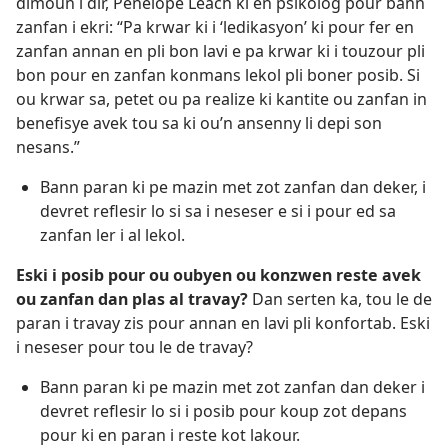
dimoun i dir, Penelope Leach ki en psikolog pour bann
zanfan i ekri: “Pa krwar ki i ‘ledikasyon’ ki pour fer en
zanfan annan en pli bon lavi e pa krwar ki i touzour pli
bon pour en zanfan konmans lekol pli boner posib. Si
ou krwar sa, petet ou pa realize ki kantite ou zanfan in
benefisye avek tou sa ki ou’n ansenny li depi son
nesans.”
Bann paran ki pe mazin met zot zanfan dan deker, i
devret reflesir lo si sa i neseser e si i pour ed sa
zanfan ler i al lekol.
Eski i posib pour ou oubyen ou konzwen reste avek
ou zanfan dan plas al travay?
Dan serten ka, tou le de
paran i travay zis pour annan en lavi pli konfortab. Eski
i neseser pour tou le de travay?
Bann paran ki pe mazin met zot zanfan dan deker i
devret reflesir lo si i posib pour koup zot depans
pour ki en paran i reste kot lakour.