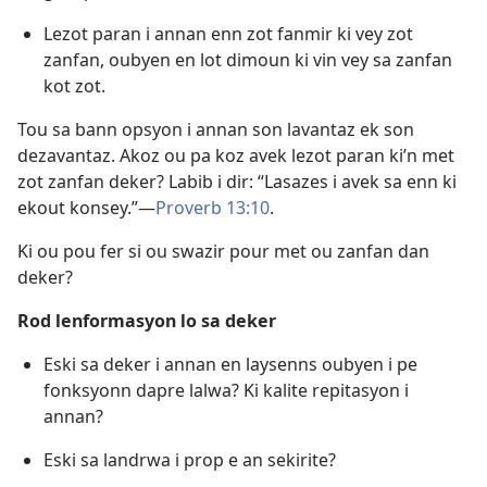
Lezot paran i annan enn zot fanmir ki vey zot
zanfan, oubyen en lot dimoun ki vin vey sa zanfan
kot zot.
Tou sa bann opsyon i annan son lavantaz ek son
dezavantaz. Akoz ou pa koz avek lezot paran ki’n met
zot zanfan deker? Labib i dir: “Lasazes i avek sa enn ki
ekout konsey.”​—
Proverb 13:10
.
Ki ou pou fer si ou swazir pour met ou zanfan dan
deker?
Rod lenformasyon lo sa deker
Eski sa deker i annan en laysenns oubyen i pe
fonksyonn dapre lalwa? Ki kalite repitasyon i
annan?
Eski sa landrwa i prop e an sekirite?