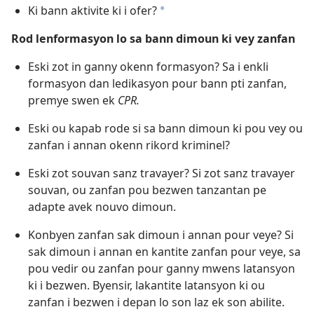
Ki bann aktivite ki i ofer?
a
Rod lenformasyon lo sa bann dimoun ki vey zanfan
Eski zot in ganny okenn formasyon? Sa i enkli
formasyon dan ledikasyon pour bann pti zanfan,
premye swen ek
CPR.
Eski ou kapab rode si sa bann dimoun ki pou vey ou
zanfan i annan okenn rikord kriminel?
Eski zot souvan sanz travayer? Si zot sanz travayer
souvan, ou zanfan pou bezwen tanzantan pe
adapte avek nouvo dimoun.
Konbyen zanfan sak dimoun i annan pour veye? Si
sak dimoun i annan en kantite zanfan pour veye, sa
pou vedir ou zanfan pour ganny mwens latansyon
ki i bezwen. Byensir, lakantite latansyon ki ou
zanfan i bezwen i depan lo son laz ek son abilite.