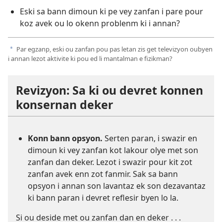
Eski sa bann dimoun ki pe vey zanfan i pare pour
koz avek ou lo okenn problenm ki i annan?
Par egzanp, eski ou zanfan pou pas letan zis get televizyon oubyen
a
i annan lezot aktivite ki pou ed li mantalman e fizikman?
Revizyon: Sa ki ou devret konnen
konsernan deker
Konn bann opsyon.
Serten paran, i swazir en
dimoun ki vey zanfan kot lakour olye met son
zanfan dan deker. Lezot i swazir pour kit zot
zanfan avek enn zot fanmir. Sak sa bann
opsyon i annan son lavantaz ek son dezavantaz
ki bann paran i devret reflesir byen lo la.
Si ou deside met ou zanfan dan en deker . . .