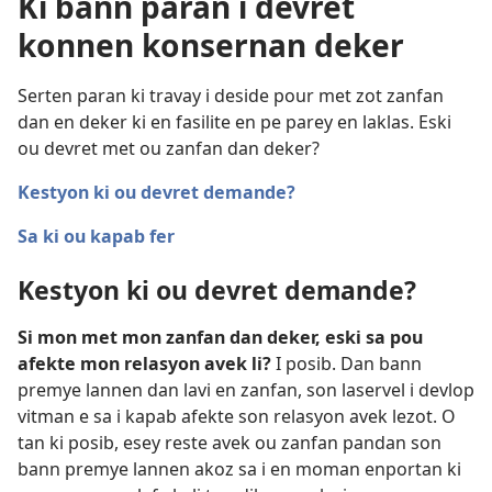
Ki bann paran i devret
konnen konsernan deker
Serten paran ki travay i deside pour met zot zanfan
dan en deker ki en fasilite en pe parey en laklas. Eski
ou devret met ou zanfan dan deker?
Kestyon ki ou devret demande?
Sa ki ou kapab fer
Kestyon ki ou devret demande?
Si mon met mon zanfan dan deker, eski sa pou
afekte mon relasyon avek li?
I posib. Dan bann
premye lannen dan lavi en zanfan, son laservel i devlop
vitman e sa i kapab afekte son relasyon avek lezot. O
tan ki posib, esey reste avek ou zanfan pandan son
bann premye lannen akoz sa i en moman enportan ki