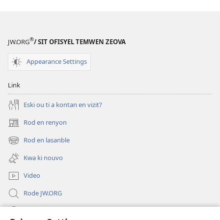
®
JW.ORG
/ SIT OFISYEL TEMWEN ZEOVA
Appearance Settings
Link
Eski ou ti a kontan en vizit?
Rod en renyon
(opens
new
Rod en lasanble
(opens
window)
new
Kwa ki nouvo
window)
Video
Rode JW.ORG
Led