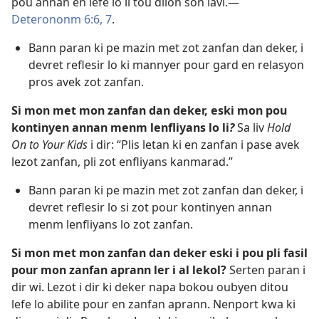
pou annan en lefe lo li tou dilon son lavi.​—
Deterononm 6:6, 7
.
Bann paran ki pe mazin met zot zanfan dan deker, i
devret reflesir lo ki mannyer pour gard en relasyon
pros avek zot zanfan.
Si mon met mon zanfan dan deker, eski mon pou
kontinyen annan menm lenfliyans lo li
?
Sa liv
Hold
On to Your Kids
i dir: “Plis letan ki en zanfan i pase avek
lezot zanfan, pli zot enfliyans kanmarad.”
Bann paran ki pe mazin met zot zanfan dan deker, i
devret reflesir lo si zot pour kontinyen annan
menm lenfliyans lo zot zanfan.
Si mon met mon zanfan dan deker eski i pou pli fasil
pour mon zanfan aprann ler i al lekol?
Serten paran i
dir wi. Lezot i dir ki deker napa bokou oubyen ditou
lefe lo abilite pour en zanfan aprann. Nenport kwa ki