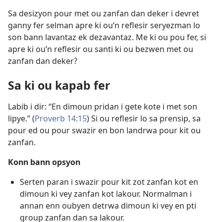
Sa desizyon pour met ou zanfan dan deker i devret
ganny fer selman apre ki ou’n reflesir seryezman lo
son bann lavantaz ek dezavantaz. Me ki ou pou fer, si
apre ki ou’n reflesir ou santi ki ou bezwen met ou
zanfan dan deker?
Sa ki ou kapab fer
Labib i dir: “En dimoun pridan i gete kote i met son
lipye.” (
Proverb 14:15
) Si ou reflesir lo sa prensip, sa
pour ed ou pour swazir en bon landrwa pour kit ou
zanfan.
Konn bann opsyon
Serten paran i swazir pour kit zot zanfan kot en
dimoun ki vey zanfan kot lakour. Normalman i
annan enn oubyen detrwa dimoun ki vey en pti
group zanfan dan sa lakour.