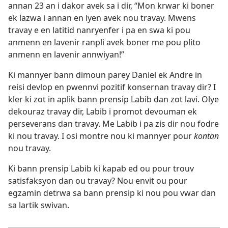
annan 23 an i dakor avek sa i dir, “Mon krwar ki boner
ek lazwa i annan en lyen avek nou travay. Mwens
travay e en latitid nanryenfer i pa en swa ki pou
anmenn en lavenir ranpli avek boner me pou plito
anmenn en lavenir annwiyan!”
Ki mannyer bann dimoun parey Daniel ek Andre in
reisi devlop en pwennvi pozitif konsernan travay dir? I
kler ki zot in aplik bann prensip Labib dan zot lavi. Olye
dekouraz travay dir, Labib i promot devouman ek
perseverans dan travay. Me Labib i pa zis dir nou fodre
ki nou travay. I osi montre nou ki mannyer pour
kontan
nou travay.
Ki bann prensip Labib ki kapab ed ou pour trouv
satisfaksyon dan ou travay? Nou envit ou pour
egzamin detrwa sa bann prensip ki nou pou vwar dan
sa lartik swivan.