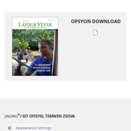
OPSYON DOWNLOAD
Opsyon
pour
download
bann
piblikasyon
dan
forma
elektronik
LATOUR
VEYER
Mars 2015
®
JW.ORG
/ SIT OFISYEL TEMWEN ZEOVA
Appearance Settings