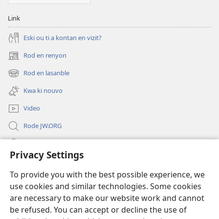
Link
Eski ou ti a kontan en vizit?
Rod en renyon
(opens
new
Rod en lasanble
(opens
window)
new
Kwa ki nouvo
window)
Video
Rode JW.ORG
Led
Privacy Settings
Donations
(opens
To provide you with the best possible experience, we
new
use cookies and similar technologies. Some cookies
window)
Watchtower BIBLIOTEK LO ENTERNET
are necessary to make our website work and cannot
(opens
be refused. You can accept or decline the use of
new
®
JW Hub
window)