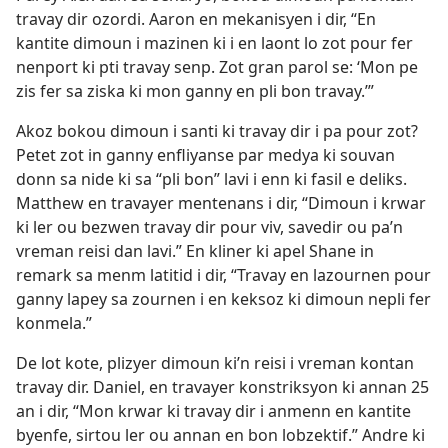
travay dir ozordi. Aaron en mekanisyen i dir, “En
kantite dimoun i mazinen ki i en laont lo zot pour fer
nenport ki pti travay senp. Zot gran parol se: ‘Mon pe
zis fer sa ziska ki mon ganny en pli bon travay.’”
Akoz bokou dimoun i santi ki travay dir i pa pour zot?
Petet zot in ganny enfliyanse par medya ki souvan
donn sa nide ki sa “pli bon” lavi i enn ki fasil e deliks.
Matthew en travayer mentenans i dir, “Dimoun i krwar
ki ler ou bezwen travay dir pour viv, savedir ou pa’n
vreman reisi dan lavi.” En kliner ki apel Shane in
remark sa menm latitid i dir, “Travay en lazournen pour
ganny lapey sa zournen i en keksoz ki dimoun nepli fer
konmela.”
De lot kote, plizyer dimoun ki’n reisi i vreman kontan
travay dir. Daniel, en travayer konstriksyon ki annan 25
an i dir, “Mon krwar ki travay dir i anmenn en kantite
byenfe, sirtou ler ou annan en bon lobzektif.” Andre ki