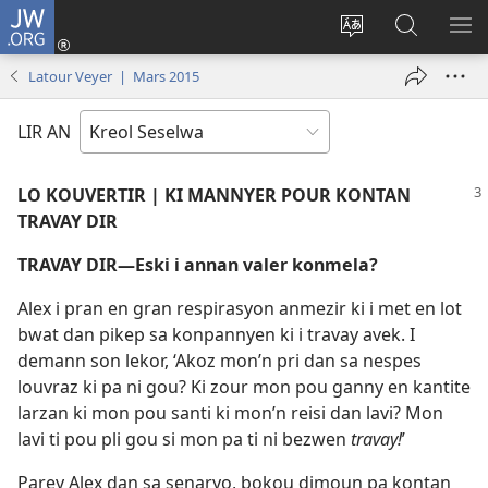
JW.ORG
Log
In
Sanz
Rode
MO
(opens
langaz
JW.ORG
ME
Latour Veyer | Mars 2015
new
sa
window)
sit
LIR AN
LO KOUVERTIR | KI MANNYER POUR KONTAN
TRAVAY DIR
TRAVAY DIR​—Eski i annan valer konmela?
Alex i pran en gran respirasyon anmezir ki i met en lot
bwat dan pikep sa konpannyen ki i travay avek. I
demann son lekor, ‘Akoz mon’n pri dan sa nespes
louvraz ki pa ni gou? Ki zour mon pou ganny en kantite
larzan ki mon pou santi ki mon’n reisi dan lavi? Mon
lavi ti pou pli gou si mon pa ti ni bezwen
travay!
’
Parey Alex dan sa senaryo, bokou dimoun pa kontan