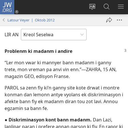
JW.ORG
Log
In
Sanz
Rode
MO
(opens
langaz
JW.ORG
ME
Latour Veyer | Oktob 2012
new
sa
window)
sit
LIR AN
Problenm ki madanm i andire
“Ler mon vwar ki mannyer bann madanm i ganny
trete, mon vreman pa anvi vin enn.”​—ZAHRA, 15 AN,
magazin GEO, edisyon Franse.
PAROL sa zenn fiy ki’n ganny site kote drwat i montre
konman dan lemonn antye vyolans ek diskriminasyon i
afekte bann fiy ek madanm diran tou zot lavi. Annou
egzamin sa bann fe.
●
Diskriminasyon kont bann madanm.
Dan Lazi,
laplipar paran i prefere annan garson ki fiy. En rapor ki