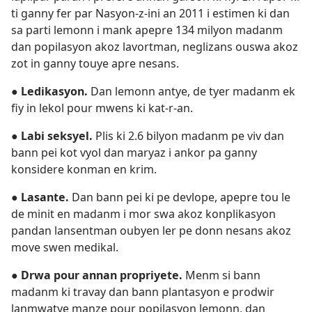
ti ganny fer par Nasyon-z-ini an 2011 i estimen ki dan
sa parti lemonn i mank apepre 134 milyon madanm
dan popilasyon akoz lavortman, neglizans ouswa akoz
zot in ganny touye apre nesans.
●
Ledikasyon.
Dan lemonn antye, de tyer madanm ek
fiy in lekol pour mwens ki kat-r-an.
●
Labi seksyel.
Plis ki 2.6 bilyon madanm pe viv dan
bann pei kot vyol dan maryaz i ankor pa ganny
konsidere konman en krim.
●
Lasante.
Dan bann pei ki pe devlope, apepre tou le
de minit en madanm i mor swa akoz konplikasyon
pandan lansentman oubyen ler pe donn nesans akoz
move swen medikal.
●
Drwa pour annan propriyete.
Menm si bann
madanm ki travay dan bann plantasyon e prodwir
lanmwatye manze pour popilasyon lemonn, dan