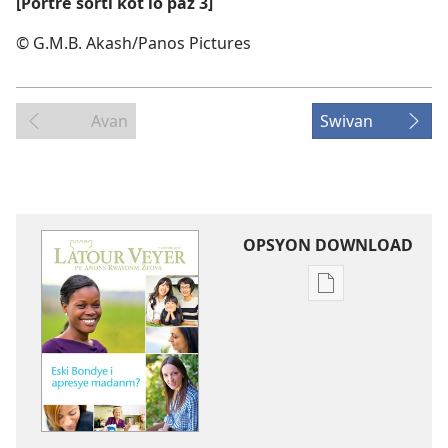
[Portre sorti kot lo paz 3]
© G.M.B. Akash/Panos Pictures
Avan
Swivan
OPSYON DOWNLOAD
Opsyon
pour
download
bann
piblikasyon
dan
forma