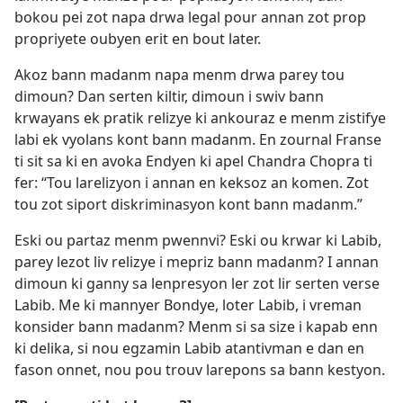
bokou pei zot napa drwa legal pour annan zot prop
propriyete oubyen erit en bout later.
Akoz bann madanm napa menm drwa parey tou
dimoun? Dan serten kiltir, dimoun i swiv bann
krwayans ek pratik relizye ki ankouraz e menm zistifye
labi ek vyolans kont bann madanm. En zournal Franse
ti sit sa ki en avoka Endyen ki apel Chandra Chopra ti
fer: “Tou larelizyon i annan en keksoz an komen. Zot
tou zot siport diskriminasyon kont bann madanm.”
Eski ou partaz menm pwennvi? Eski ou krwar ki Labib,
parey lezot liv relizye i mepriz bann madanm? I annan
dimoun ki ganny sa lenpresyon ler zot lir serten verse
Labib. Me ki mannyer Bondye, loter Labib, i vreman
konsider bann madanm? Menm si sa size i kapab enn
ki delika, si nou egzamin Labib atantivman e dan en
fason onnet, nou pou trouv larepons sa bann kestyon.