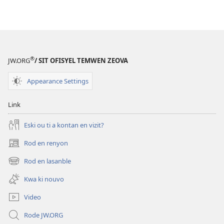
elektronik
LATOUR
VEYER
Oktob 2012
®
JW.ORG
/ SIT OFISYEL TEMWEN ZEOVA
Appearance Settings
Link
Eski ou ti a kontan en vizit?
Rod en renyon
(opens
new
Rod en lasanble
(opens
window)
new
Kwa ki nouvo
window)
Video
Rode JW.ORG