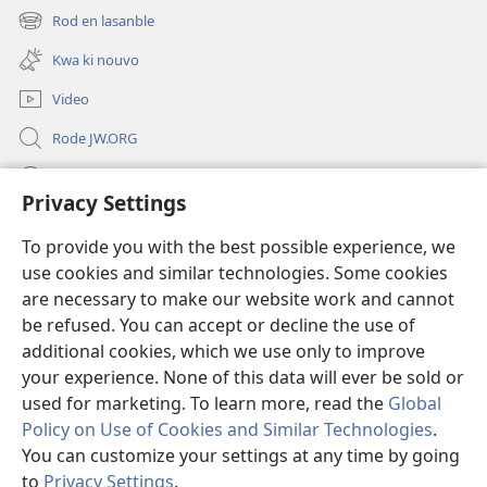
new
Rod en lasanble
(opens
window)
new
Kwa ki nouvo
window)
Video
Rode JW.ORG
Led
Privacy Settings
Donations
(opens
To provide you with the best possible experience, we
new
use cookies and similar technologies. Some cookies
window)
Watchtower BIBLIOTEK LO ENTERNET
are necessary to make our website work and cannot
(opens
new
be refused. You can accept or decline the use of
®
JW Hub
window)
additional cookies, which we use only to improve
(opens
new
your experience. None of this data will ever be sold or
window)
used for marketing. To learn more, read the
Global
Policy on Use of Cookies and Similar Technologies
.
Copyright
© 2026 Watch Tower Bible and Tract Society of Pennsylvania.
You can customize your settings at any time by going
REGILASYON LIZAZ
|
LENFORMASYON PERSONNEL
|
PRIVACY
to
Privacy Settings
.