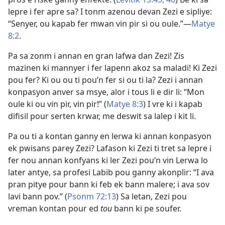
lepre i fer apre sa? I tonm azenou devan Zezi e sipliye:
“Senyer, ou kapab fer mwan vin pir si ou oule.”​—
Matye
8:2
.
Pa sa zonm i annan en gran lafwa dan Zezi! Zis
mazinen ki mannyer i fer lapenn akoz sa maladi! Ki Zezi
pou fer? Ki ou ou ti pou’n fer si ou ti la? Zezi i annan
konpasyon anver sa msye, alor i tous li e dir li: “Mon
oule ki ou vin pir, vin pir!” (
Matye 8:3
) I vre ki i kapab
difisil pour serten krwar, me deswit sa lalep i kit li.
Pa ou ti a kontan ganny en lerwa ki annan konpasyon
ek pwisans parey Zezi? Lafason ki Zezi ti tret sa lepre i
fer nou annan konfyans ki ler Zezi pou’n vin Lerwa lo
later antye, sa profesi Labib pou ganny akonplir: “I ava
pran pitye pour bann ki feb ek bann malere; i ava sov
lavi bann pov.” (
Psonm 72:13
) Sa letan, Zezi pou
vreman kontan pour ed
tou
bann ki pe soufer.