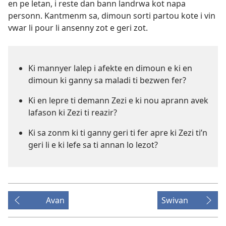
en pe letan, i reste dan bann landrwa kot napa
personn. Kantmenm sa, dimoun sorti partou kote i vin
vwar li pour li ansenny zot e geri zot.
Ki mannyer lalep i afekte en dimoun e ki en
dimoun ki ganny sa maladi ti bezwen fer?
Ki en lepre ti demann Zezi e ki nou aprann avek
lafason ki Zezi ti reazir?
Ki sa zonm ki ti ganny geri ti fer apre ki Zezi ti’n
geri li e ki lefe sa ti annan lo lezot?
Avan
Swivan