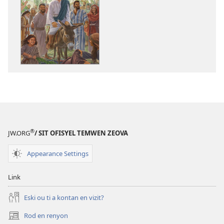
pour
download
bann
piblikasyon
dan
forma
elektronik
Zezi
i
semen,
laverite
®
JW.ORG
/ SIT OFISYEL TEMWEN ZEOVA
ek
lavi
Appearance Settings
Link
Eski ou ti a kontan en vizit?
Rod en renyon
(opens