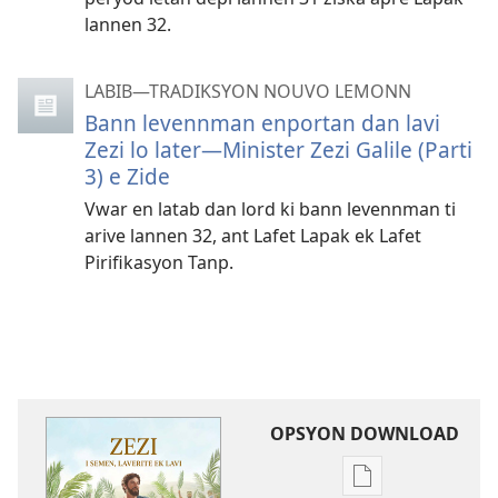
lannen 32.
LABIB—TRADIKSYON NOUVO LEMONN
Bann levennman enportan dan lavi
Zezi lo later—Minister Zezi Galile (Parti
3) e Zide
Vwar en latab dan lord ki bann levennman ti
arive lannen 32, ant Lafet Lapak ek Lafet
Pirifikasyon Tanp.
OPSYON DOWNLOAD
Opsyon