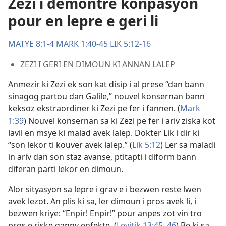
Zezi i demontre konpasyon
pour en lepre e geri li
MATYE 8:1-4
MARK 1:40-45
LIK 5:12-16
ZEZI I GERI EN DIMOUN KI ANNAN LALEP
Anmezir ki Zezi ek son kat disip i al prese “dan bann
sinagog partou dan Galile,” nouvel konsernan bann
keksoz ekstraordiner ki Zezi pe fer i fannen. (
Mark
1:39
) Nouvel konsernan sa ki Zezi pe fer i ariv ziska kot
lavil en msye ki malad avek lalep. Dokter Lik i dir ki
“son lekor ti kouver avek lalep.” (
Lik 5:12
) Ler sa maladi
in ariv dan son staz avanse, ptitapti i diform bann
diferan parti lekor en dimoun.
Alor sityasyon sa lepre i grav e i bezwen reste lwen
avek lezot. An plis ki sa, ler dimoun i pros avek li, i
bezwen kriye: “Enpir! Enpir!” pour anpes zot vin tro
pros e riske ganny enfekte. (
Levitik 13:45, 46
) Be ki sa