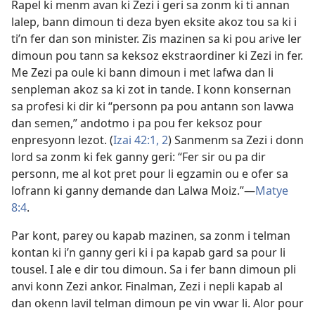
Rapel ki menm avan ki Zezi i geri sa zonm ki ti annan
lalep, bann dimoun ti deza byen eksite akoz tou sa ki i
ti’n fer dan son minister. Zis mazinen sa ki pou arive ler
dimoun pou tann sa keksoz ekstraordiner ki Zezi in fer.
Me Zezi pa oule ki bann dimoun i met lafwa dan li
senpleman akoz sa ki zot in tande. I konn konsernan
sa profesi ki dir ki “personn pa pou antann son lavwa
dan semen,” andotmo i pa pou fer keksoz pour
enpresyonn lezot. (
Izai 42:1, 2
) Sanmenm sa Zezi i donn
lord sa zonm ki fek ganny geri: “Fer sir ou pa dir
personn, me al kot pret pour li egzamin ou e ofer sa
lofrann ki ganny demande dan Lalwa Moiz.”​—
Matye
8:4
.
Par kont, parey ou kapab mazinen, sa zonm i telman
kontan ki i’n ganny geri ki i pa kapab gard sa pour li
tousel. I ale e dir tou dimoun. Sa i fer bann dimoun pli
anvi konn Zezi ankor. Finalman, Zezi i nepli kapab al
dan okenn lavil telman dimoun pe vin vwar li. Alor pour